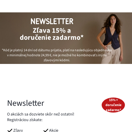
NEWSLETTER
Zľava 15% a
doručenie zadarmo*
*Kód je platný 14 dní od dátumu prijatia, platí na nasledujúcu objednávku
v minimálnej hodnote
24,99 €
, nie je možné ho kombinovať s inými
zľavovými kódmi.
Newsletter
15% +
doručenie
zadarmo*
O akciách sa dozviete skôr než ostatní!
Registráciou získate:
Zľavy
Akcie