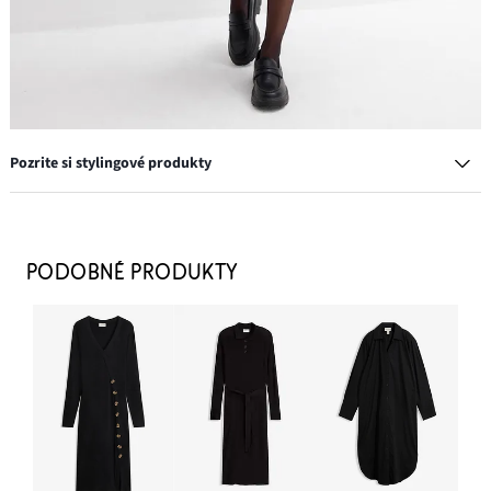
Pozrite si stylingové produkty
Mokasíny Chunky s ľahkou podrážkou
26,99 €
PODOBNÉ PRODUKTY
PRIDAŤ DO KOŠÍKA
Bluzón denim
33,99 €
PRIDAŤ DO KOŠÍKA
Podväzkové pančuchy 20 den
13,99 €