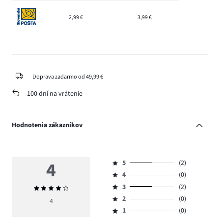
2,99 €
3,99 €
Doprava zadarmo od 49,99 €
100 dní na vrátenie
Hodnotenia zákazníkov
4
5
(2)
Hodnotenie
4
(0)
5,
Hodnotenie
počet
3
(2)
Priemerné
4,
Hodnotenie
hlasov
hodnotenie
počet
2
(0)
3,
4
Hodnotenie
2.
4
hlasov
počet
1
(0)
2,
Hodnotenie
0.