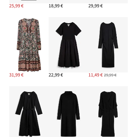
25,99 €
18,99 €
29,99 €
PRIDAŤ DO KOŠÍKA
Náušnice kruhy, z mosadze
19,99 €
PRIDAŤ DO KOŠÍKA
31,99 €
22,99 €
11,49 €
29,99 €