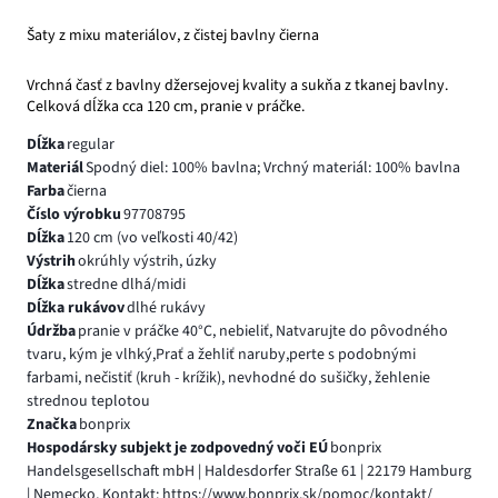
Šaty z mixu materiálov, z čistej bavlny čierna
Vrchná časť z bavlny džersejovej kvality a sukňa z tkanej bavlny.
Celková dĺžka cca 120 cm, pranie v práčke.
Dĺžka
regular
Materiál
Spodný diel: 100% bavlna; Vrchný materiál: 100% bavlna
Farba
čierna
Číslo výrobku
97708795
Dĺžka
120 cm (vo veľkosti 40/42)
Výstrih
okrúhly výstrih, úzky
Dĺžka
stredne dlhá/midi
Dĺžka rukávov
dlhé rukávy
Údržba
pranie v práčke 40°C, nebieliť, Natvarujte do pôvodného
tvaru, kým je vlhký,Prať a žehliť naruby,perte s podobnými
farbami, nečistiť (kruh - krížik), nevhodné do sušičky, žehlenie
strednou teplotou
Značka
bonprix
Hospodársky subjekt je zodpovedný voči EÚ
bonprix
Handelsgesellschaft mbH | Haldesdorfer Straße 61 | 22179 Hamburg
| Nemecko, Kontakt: https://www.bonprix.sk/pomoc/kontakt/