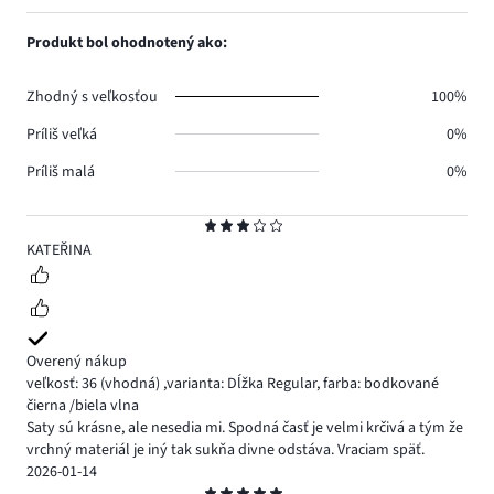
hlasov
počet
1,
2.
hlasov
počet
Produkt bol ohodnotený ako:
0.
hlasov
0.
Zhodný s veľkosťou
100%
Príliš veľká
0%
Príliš malá
0%
Hodnotenie
3
KATEŘINA
Overený nákup
veľkosť: 36
(vhodná)
,
varianta: Dĺžka Regular,
farba: bodkované
čierna /biela vlna
Saty sú krásne, ale nesedia mi. Spodná časť je velmi krčivá a tým že
vrchný materiál je iný tak sukňa divne odstáva. Vraciam späť.
2026-01-14
Hodnotenie