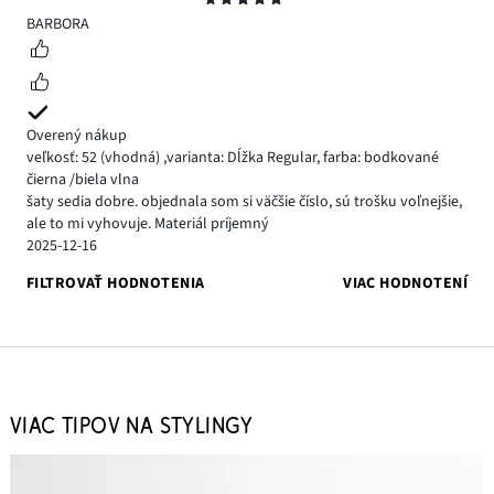
5
BARBORA
Overený nákup
veľkosť: 52
(vhodná)
,
varianta: Dĺžka Regular,
farba: bodkované
čierna /biela vlna
šaty sedia dobre. objednala som si väčšie číslo, sú trošku voľnejšie,
ale to mi vyhovuje. Materiál príjemný
2025-12-16
FILTROVAŤ HODNOTENIA
VIAC HODNOTENÍ
VIAC TIPOV NA STYLINGY