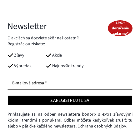
Newsletter
15% +
doručenie
zadarmo*
O akciách sa dozviete skôr než ostatní!
Registráciou získate:
Zľavy
Akcie
Výpredaje
Najnovšie trendy
E-mailová adresa *
ZAREGISTRUJTE SA
Prihlasujete sa na odber newslettera bonprix s extra zľavovými
kódmi, trendmi a ponukami. Odber môžete kedykoľvek zrušiť:
tu
alebo v pätičke každého newslettera.
Ochrana osobných údajov.