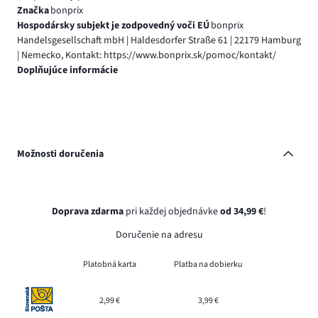
Značka
bonprix
Hospodársky subjekt je zodpovedný voči EÚ
bonprix
Handelsgesellschaft mbH | Haldesdorfer Straße 61 | 22179 Hamburg
| Nemecko, Kontakt: https://www.bonprix.sk/pomoc/kontakt/
Doplňujúce informácie
Možnosti doručenia
Doprava zdarma
pri každej objednávke
od 34,99 €
!
Doručenie na adresu
Platobná karta
Platba na dobierku
2,99 €
3,99 €