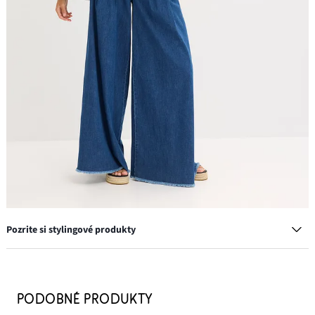
Pozrite si stylingové produkty
Džínosvá nohavicová sukňa, Wide Leg
28,99 €
PODOBNÉ PRODUKTY
-14%