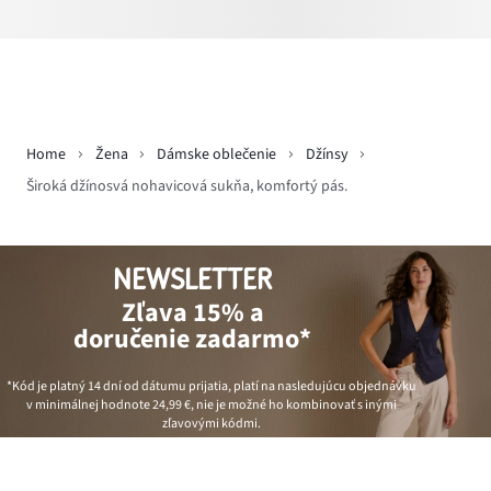
Home
Žena
Dámske oblečenie
Džínsy
Široká džínosvá nohavicová sukňa, komfortý pás.
NEWSLETTER
Zľava 15% a
doručenie zadarmo*
*Kód je platný 14 dní od dátumu prijatia, platí na nasledujúcu objednávku
v minimálnej hodnote
24,99 €
, nie je možné ho kombinovať s inými
zľavovými kódmi.