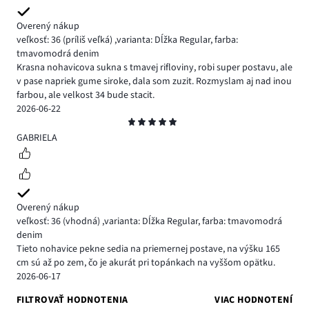
Overený nákup
veľkosť: 36
(príliš veľká)
,
varianta: Dĺžka Regular,
farba:
tmavomodrá denim
Krasna nohavicova sukna s tmavej rifloviny, robi super postavu, ale
v pase napriek gume siroke, dala som zuzit. Rozmyslam aj nad inou
farbou, ale velkost 34 bude stacit.
2026-06-22
Hodnotenie
5
GABRIELA
Overený nákup
veľkosť: 36
(vhodná)
,
varianta: Dĺžka Regular,
farba: tmavomodrá
denim
Tieto nohavice pekne sedia na priemernej postave, na výšku 165
cm sú až po zem, čo je akurát pri topánkach na vyššom opätku.
2026-06-17
FILTROVAŤ HODNOTENIA
VIAC HODNOTENÍ