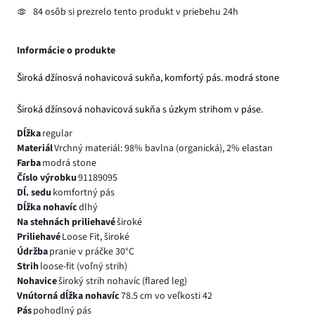
84 osôb si prezrelo tento produkt v priebehu 24h
Informácie o produkte
Široká džínosvá nohavicová sukňa, komfortý pás. modrá stone
Široká džínsová nohavicová sukňa s úzkym strihom v páse.
Dĺžka
regular
Materiál
Vrchný materiál: 98% bavlna (organická), 2% elastan
Farba
modrá stone
Číslo výrobku
91189095
Dĺ. sedu
komfortný pás
Dĺžka nohavíc
dlhý
Na stehnách priliehavé
široké
Priliehavé
Loose Fit, široké
Údržba
pranie v práčke 30°C
Strih
loose-fit (voľný strih)
Nohavice
široký strih nohavíc (flared leg)
Vnútorná dĺžka nohavíc
78.5 cm vo veľkosti 42
Pás
pohodlný pás