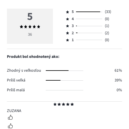
5
5
(33)
Hodnotenie
4
(0)
5,
Hodnotenie
počet
3
(1)
Priemerné
4,
Hodnotenie
hlasov
hodnotenie
počet
2
(2)
3,
36
Hodnotenie
33.
5
hlasov
počet
1
(0)
2,
Hodnotenie
0.
hlasov
počet
1,
1.
hlasov
počet
Produkt bol ohodnotený ako:
2.
hlasov
0.
Zhodný s veľkosťou
61%
Príliš veľká
39%
Príliš malá
0%
Hodnotenie
5
ZUZANA