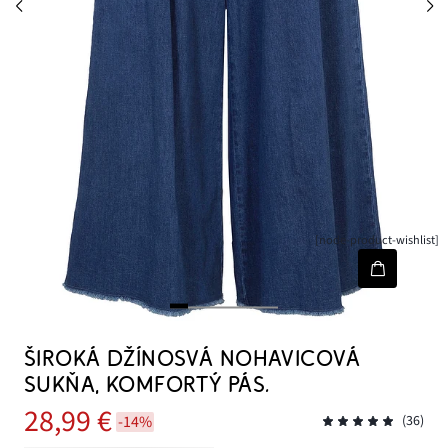
[node-product-wishlist]
ŠIROKÁ DŽÍNOSVÁ NOHAVICOVÁ
SUKŇA, KOMFORTÝ PÁS.
28,99 €
-14%
(36)