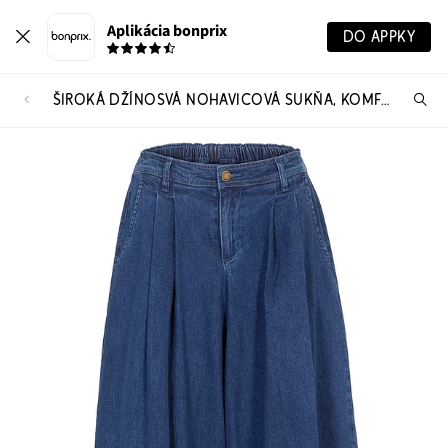
Aplikácia bonprix
DO APPKY
ŠIROKÁ DŽÍNOSVÁ NOHAVICOVÁ SUKŇA, KOMFORTÝ PÁS.
Hľ
pr