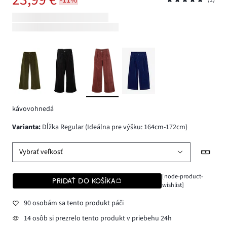
kávovohnedá
varianta
:
Dĺžka Regular (Ideálna pre výšku: 164cm-172cm)
Vybrať veľkosť
[node-product-
PRIDAŤ DO KOŠÍKA
wishlist]
90 osobám sa tento produkt páči
14 osôb si prezrelo tento produkt v priebehu 24h