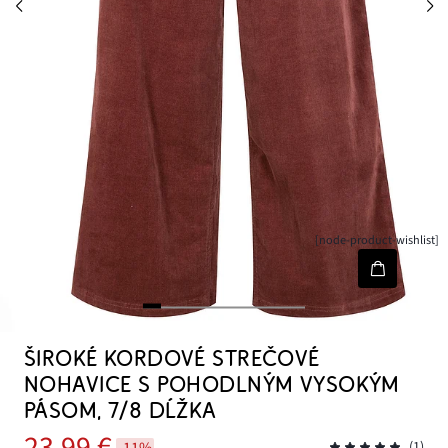
[node-product-wishlist]
ŠIROKÉ KORDOVÉ STREČOVÉ
NOHAVICE S POHODLNÝM VYSOKÝM
PÁSOM, 7/8 DĹŽKA
23,99 €
-11%
(1)