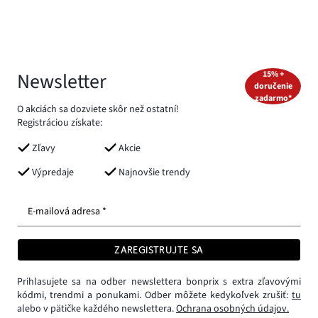
Newsletter
15% +
doručenie
zadarmo*
O akciách sa dozviete skôr než ostatní!
Registráciou získate:
Zľavy
Akcie
Výpredaje
Najnovšie trendy
E-mailová adresa *
ZAREGISTRUJTE SA
Prihlasujete sa na odber newslettera bonprix s extra zľavovými
kódmi, trendmi a ponukami. Odber môžete kedykoľvek zrušiť:
tu
alebo v pätičke každého newslettera.
Ochrana osobných údajov.