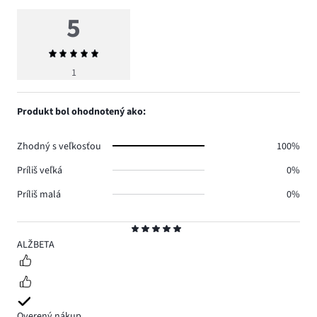
5
Priemerné
hodnotenie
1
5
Produkt bol ohodnotený ako:
Zhodný s veľkosťou
100%
Príliš veľká
0%
Príliš malá
0%
Hodnotenie
5
ALŽBETA
Overený nákup