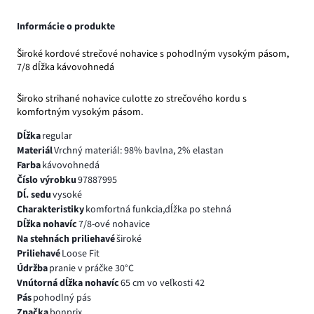
Informácie o produkte
Široké kordové strečové nohavice s pohodlným vysokým pásom,
7/8 dĺžka kávovohnedá
Široko strihané nohavice culotte zo strečového kordu s
komfortným vysokým pásom.
Dĺžka
regular
Materiál
Vrchný materiál: 98% bavlna, 2% elastan
Farba
kávovohnedá
Číslo výrobku
97887995
Dĺ. sedu
vysoké
Charakteristiky
komfortná funkcia,dĺžka po stehná
Dĺžka nohavíc
7/8-ové nohavice
Na stehnách priliehavé
široké
Priliehavé
Loose Fit
Údržba
pranie v práčke 30°C
Vnútorná dĺžka nohavíc
65 cm vo veľkosti 42
Pás
pohodlný pás
Značka
bonprix