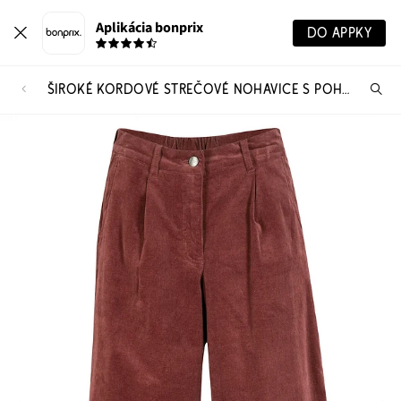
Aplikácia bonprix
DO APPKY
ŠIROKÉ KORDOVÉ STREČOVÉ NOHAVICE S POHODLNÝM VYSOKÝM PÁSOM, 7/8 DĹŽKA
Hľ
pr