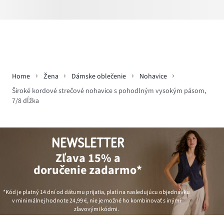
Home
Žena
Dámske oblečenie
Nohavice
Široké kordové strečové nohavice s pohodlným vysokým pásom,
7/8 dĺžka
NEWSLETTER
Zľava 15% a
doručenie zadarmo*
*Kód je platný 14 dní od dátumu prijatia, platí na nasledujúcu objednávku
v minimálnej hodnote
24,99 €
, nie je možné ho kombinovať s inými
zľavovými kódmi.