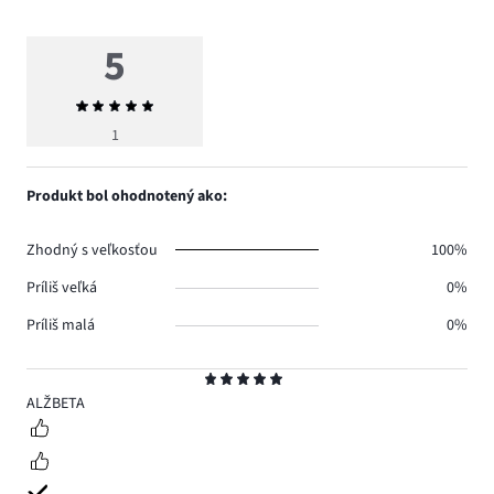
5
Priemerné
hodnotenie
1
5
Produkt bol ohodnotený ako:
Zhodný s veľkosťou
100%
Príliš veľká
0%
Príliš malá
0%
Hodnotenie
5
ALŽBETA