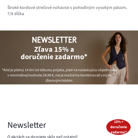
Široké kordové strečové nohavice s pohodlným vysokým pásom,
7/8 dĺžka
NEWSLETTER
Zľava 15% a
doručenie zadarmo*
*Kód je platný 14 dní od dátumu prijatia, platí na nasledujúcu objednávku
v minimálnej hodnote
24,99 €
, nie je možné ho kombinovať s inými
zľavovými kódmi.
Newsletter
15% +
doručenie
zadarmo*
O akciách sa dozviete skôr než ostatní!