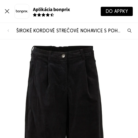
Aplikácia bonprix
DO APPKY
ŠIROKÉ KORDOVÉ STREČOVÉ NOHAVICE S POHODLNÝM VYSOKÝM PÁSOM, 7/8 DĹŽKA
Hľ
pr