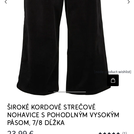
[node-product-wishlist]
ŠIROKÉ KORDOVÉ STREČOVÉ
NOHAVICE S POHODLNÝM VYSOKÝM
PÁSOM, 7/8 DĹŽKA
23,99 €
(1)