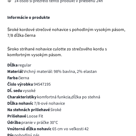
14 osôb si prezrelo tento produkt v priebehu 24h
Informácie o produkte
Široké kordové strečové nohavice s pohodlným vysokým pásom,
7/8 dĺžka čierna
Široko strihané nohavice culotte zo strečového kordu s
komfortným vysokým pásom.
Dĺžka
regular
Materiál
Vrchný materiál: 98% bavlna, 2% elastan
Farba
čierna
Číslo výrobku
94547195
Dĺ. sedu
vysoké
Charakteristiky
komfortná funkcia,dĺžka po stehná
Dĺžka nohavíc
7/8-ové nohavice
Na stehnách priliehavé
široké
Priliehavé
Loose Fit
Údržba
pranie v práčke 30°C
Vnútorná dĺžka nohavíc
65 cm vo veľkosti 42
Pás
pohodlný pás