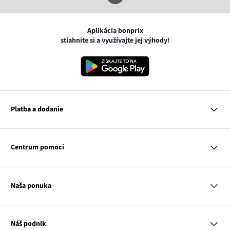
Aplikácia bonprix
stiahnite si a využívajte jej výhody!
Platba a dodanie
MasterCard
VISA
Centrum pomoci
Google pay
Apple pay
Otázky a odpovede
Platba a dodanie
Naša ponuka
Slovenská pošta
Vrátenie a reklamácia
Tabuľka veľkostí
Platba na dobierku
Žena
Klub bonprix
Muž
Katalóg
Náš podnik