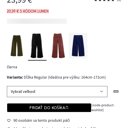
20,39 € s kódom LUMEN
čierna
varianta
:
Dĺžka Regular (Ideálna pre výšku: 164cm-172cm)
Vybrať veľkosť
[node-product-
PRIDAŤ DO KOŠÍKA
wishlist]
90 osobám sa tento produkt páči