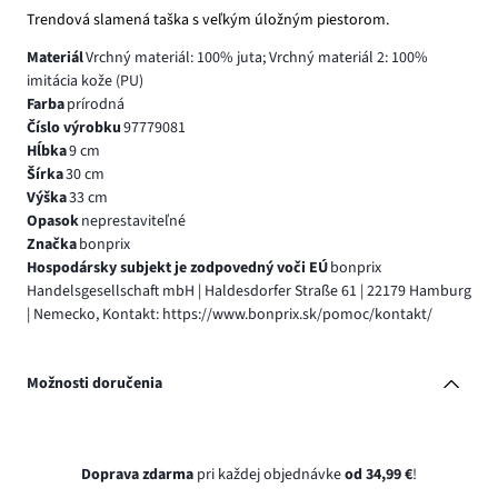
Trendová slamená taška s veľkým úložným piestorom.
Materiál
Vrchný materiál: 100% juta; Vrchný materiál 2: 100%
imitácia kože (PU)
Farba
prírodná
Číslo výrobku
97779081
Hĺbka
9 cm
Šírka
30 cm
Výška
33 cm
Opasok
neprestaviteľné
Značka
bonprix
Hospodársky subjekt je zodpovedný voči EÚ
bonprix
Handelsgesellschaft mbH | Haldesdorfer Straße 61 | 22179 Hamburg
| Nemecko, Kontakt: https://www.bonprix.sk/pomoc/kontakt/
Možnosti doručenia
Doprava zdarma
pri každej objednávke
od 34,99 €
!