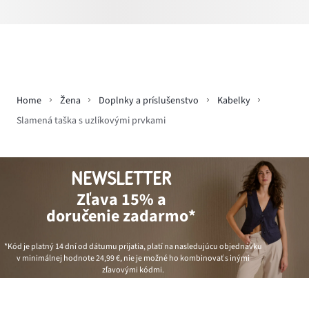
Home
Žena
Doplnky a príslušenstvo
Kabelky
Slamená taška s uzlíkovými prvkami
NEWSLETTER
Zľava 15% a
doručenie zadarmo*
*Kód je platný 14 dní od dátumu prijatia, platí na nasledujúcu objednávku
v minimálnej hodnote
24,99 €
, nie je možné ho kombinovať s inými
zľavovými kódmi.