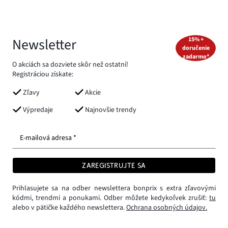
Newsletter
15% +
doručenie
zadarmo*
O akciách sa dozviete skôr než ostatní!
Registráciou získate:
Zľavy
Akcie
Výpredaje
Najnovšie trendy
E-mailová adresa *
ZAREGISTRUJTE SA
Prihlasujete sa na odber newslettera bonprix s extra zľavovými
kódmi, trendmi a ponukami. Odber môžete kedykoľvek zrušiť:
tu
alebo v pätičke každého newslettera.
Ochrana osobných údajov.