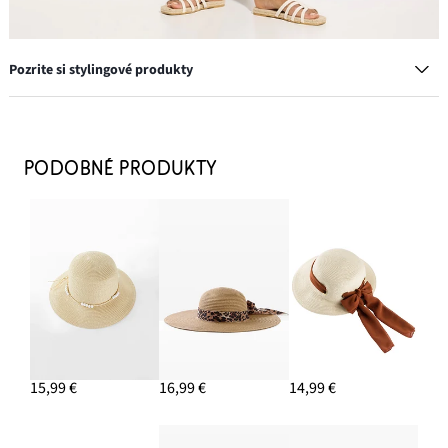
Pozrite si stylingové produkty
Slnečný klobúk z papierového vlákna
13,99 €
PODOBNÉ PRODUKTY
PRIDAŤ DO KOŠÍKA
Napichovacie náušnice
11,99 €
PRIDAŤ DO KOŠÍKA
Uterák z mäkkej kvality
7,99 €
15,99 €
16,99 €
14,99 €
PRIDAŤ DO KOŠÍKA