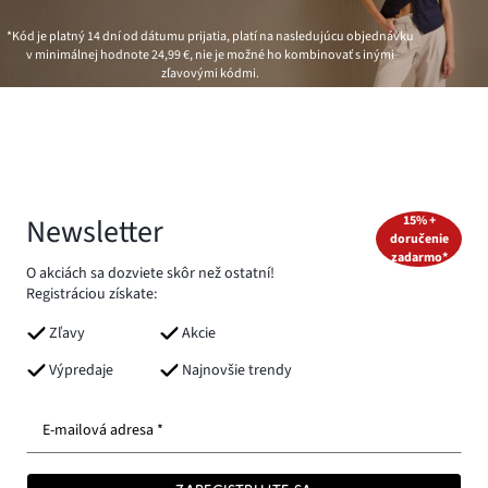
*Kód je platný 14 dní od dátumu prijatia, platí na nasledujúcu objednávku
v minimálnej hodnote
24,99 €
, nie je možné ho kombinovať s inými
zľavovými kódmi.
Newsletter
15% +
doručenie
zadarmo*
O akciách sa dozviete skôr než ostatní!
Registráciou získate:
Zľavy
Akcie
Výpredaje
Najnovšie trendy
E-mailová adresa *