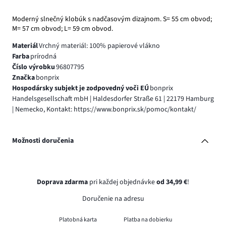
Moderný slnečný klobúk s nadčasovým dizajnom. S= 55 cm obvod;
M= 57 cm obvod; L= 59 cm obvod.
Materiál
Vrchný materiál: 100% papierové vlákno
Farba
prírodná
Číslo výrobku
96807795
Značka
bonprix
Hospodársky subjekt je zodpovedný voči EÚ
bonprix
Handelsgesellschaft mbH | Haldesdorfer Straße 61 | 22179 Hamburg
| Nemecko, Kontakt: https://www.bonprix.sk/pomoc/kontakt/
Možnosti doručenia
Doprava zdarma
pri každej objednávke
od 34,99 €
!
Doručenie na adresu
Platobná karta
Platba na dobierku