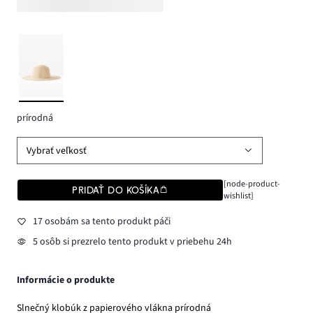
prírodná
Vybrať veľkosť
[node-product-
PRIDAŤ DO KOŠÍKA
wishlist]
17 osobám sa tento produkt páči
5 osôb si prezrelo tento produkt v priebehu 24h
Informácie o produkte
Slnečný klobúk z papierového vlákna prírodná