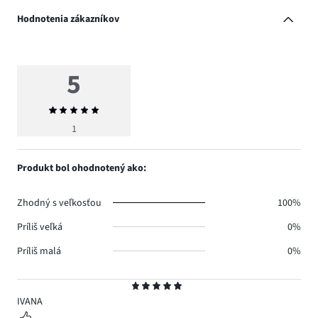
Hodnotenia zákazníkov
5
Priemerné
hodnotenie
1
5
Produkt bol ohodnotený ako:
Zhodný s veľkosťou
100%
Príliš veľká
0%
Príliš malá
0%
Hodnotenie
5
IVANA