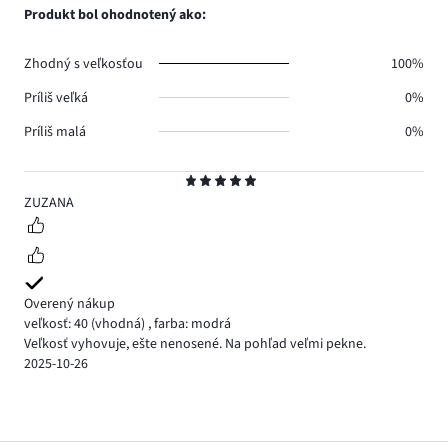
Produkt bol ohodnotený ako:
Zhodný s veľkosťou
100%
Príliš veľká
0%
Príliš malá
0%
Hodnotenie
5
ZUZANA
Overený nákup
veľkosť: 40
(vhodná)
,
farba: modrá
Veľkosť vyhovuje, ešte nenosené. Na pohľad veľmi pekne.
2025-10-26