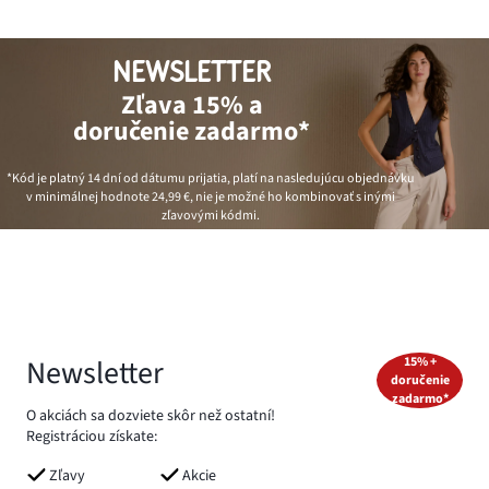
NEWSLETTER
Zľava 15% a
doručenie zadarmo*
*Kód je platný 14 dní od dátumu prijatia, platí na nasledujúcu objednávku
v minimálnej hodnote
24,99 €
, nie je možné ho kombinovať s inými
zľavovými kódmi.
Newsletter
15% +
doručenie
zadarmo*
O akciách sa dozviete skôr než ostatní!
Registráciou získate:
Zľavy
Akcie