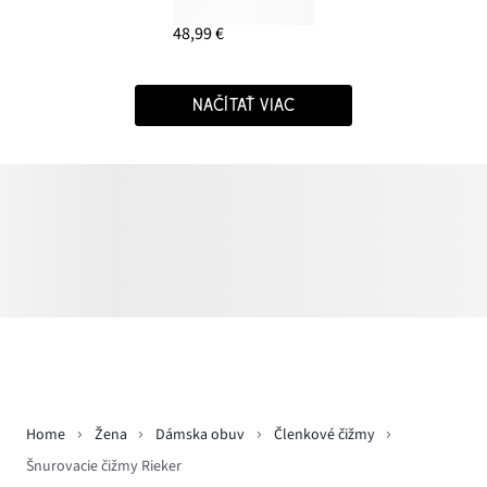
48,99 €
NAČÍTAŤ VIAC
Home
Žena
Dámska obuv
Členkové čižmy
Šnurovacie čižmy Rieker