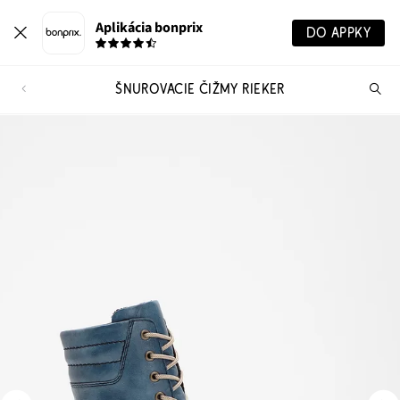
Aplikácia bonprix
DO APPKY
ŠNUROVACIE ČIŽMY RIEKER
Hľ
pr