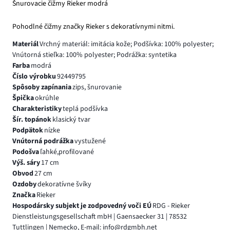
Šnurovacie čižmy Rieker modrá
Pohodlné čižmy značky Rieker s dekoratívnymi nitmi.
Materiál
Vrchný materiál: imitácia kože; Podšívka: 100% polyester;
Vnútorná stieľka: 100% polyester; Podrážka: syntetika
Farba
modrá
Číslo výrobku
92449795
Spôsoby zapínania
zips, šnurovanie
Špička
okrúhle
Charakteristiky
teplá podšívka
Šír. topánok
klasický tvar
Podpätok
nízke
Vnútorná podrážka
vystužené
Podošva
ľahké,profilované
Výš. sáry
17 cm
Obvod
27 cm
Ozdoby
dekoratívne švíky
Značka
Rieker
Hospodársky subjekt je zodpovedný voči EÚ
RDG - Rieker
Dienstleistungsgesellschaft mbH | Gaensaecker 31 | 78532
Tuttlingen | Nemecko, E-mail: info@rdgmbh.net