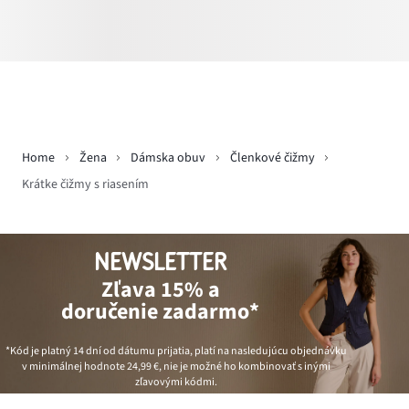
Home
Žena
Dámska obuv
Členkové čižmy
Krátke čižmy s riasením
NEWSLETTER
Zľava 15% a
doručenie zadarmo*
*Kód je platný 14 dní od dátumu prijatia, platí na nasledujúcu objednávku
v minimálnej hodnote
24,99 €
, nie je možné ho kombinovať s inými
zľavovými kódmi.