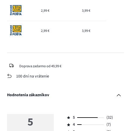
2,99 €
3,99 €
2,99 €
3,99 €
Doprava zadarmo od 49,99 €
100 dní na vrátenie
Hodnotenia zákazníkov
5
5
(32)
Hodnotenie
4
(7)
5,
Hodnotenie