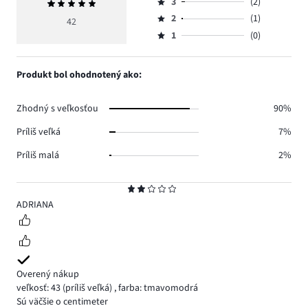
počet
3
(2)
Priemerné
4,
Hodnotenie
hlasov
hodnotenie
počet
2
(1)
3,
42
Hodnotenie
32.
5
hlasov
počet
1
(0)
2,
Hodnotenie
7.
hlasov
počet
1,
2.
hlasov
počet
Produkt bol ohodnotený ako:
1.
hlasov
0.
Zhodný s veľkosťou
90%
Príliš veľká
7%
Príliš malá
2%
Hodnotenie
2
ADRIANA
Overený nákup
veľkosť: 43
(príliš veľká)
,
farba: tmavomodrá
Sú väčšie o centimeter