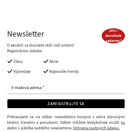
Newsletter
15% +
doručenie
zadarmo*
O akciách sa dozviete skôr než ostatní!
Registráciou získate:
Zľavy
Akcie
Výpredaje
Najnovšie trendy
E-mailová adresa *
ZAREGISTRUJTE SA
Prihlasujete sa na odber newslettera bonprix s extra zľavovými
kódmi, trendmi a ponukami. Odber môžete kedykoľvek zrušiť:
tu
alebo v pätičke každého newslettera.
Ochrana osobných údajov.