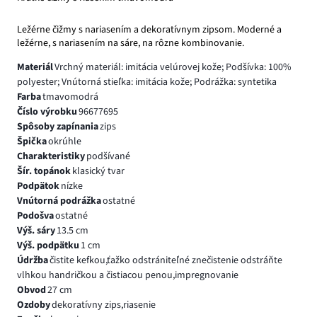
Ležérne čižmy s nariasením a dekoratívnym zipsom. Moderné a
ležérne, s nariasením na sáre, na rôzne kombinovanie.
Materiál
Vrchný materiál: imitácia velúrovej kože; Podšívka: 100%
polyester; Vnútorná stieľka: imitácia kože; Podrážka: syntetika
Farba
tmavomodrá
Číslo výrobku
96677695
Spôsoby zapínania
zips
Špička
okrúhle
Charakteristiky
podšívané
Šír. topánok
klasický tvar
Podpätok
nízke
Vnútorná podrážka
ostatné
Podošva
ostatné
Výš. sáry
13.5 cm
Výš. podpätku
1 cm
Údržba
čistite kefkou,ťažko odstrániteľné znečistenie odstráňte
vlhkou handričkou a čistiacou penou,impregnovanie
Obvod
27 cm
Ozdoby
dekoratívny zips,riasenie