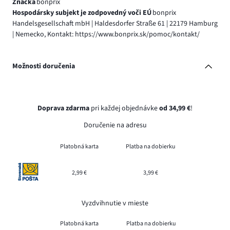
Značka
bonprix
Hospodársky subjekt je zodpovedný voči EÚ
bonprix
Handelsgesellschaft mbH | Haldesdorfer Straße 61 | 22179 Hamburg
| Nemecko, Kontakt: https://www.bonprix.sk/pomoc/kontakt/
Možnosti doručenia
Doprava zdarma
pri každej objednávke
od 34,99 €
!
Doručenie na adresu
Platobná karta
Platba na dobierku
2,99 €
3,99 €
Vyzdvihnutie v mieste
Platobná karta
Platba na dobierku