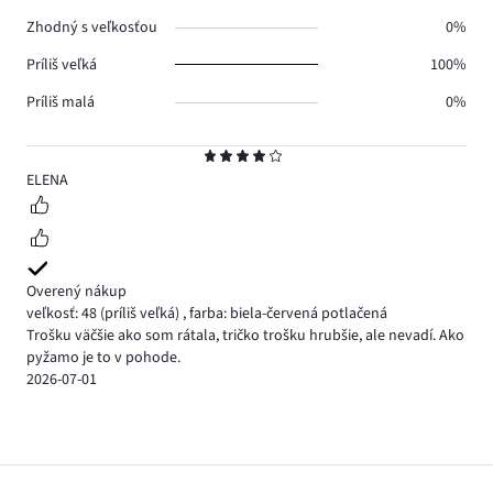
Zhodný s veľkosťou
0%
Príliš veľká
100%
Príliš malá
0%
Hodnotenie
4
ELENA
Overený nákup
veľkosť: 48
(príliš veľká)
,
farba: biela-červená potlačená
Trošku väčšie ako som rátala, tričko trošku hrubšie, ale nevadí. Ako
pyžamo je to v pohode.
2026-07-01