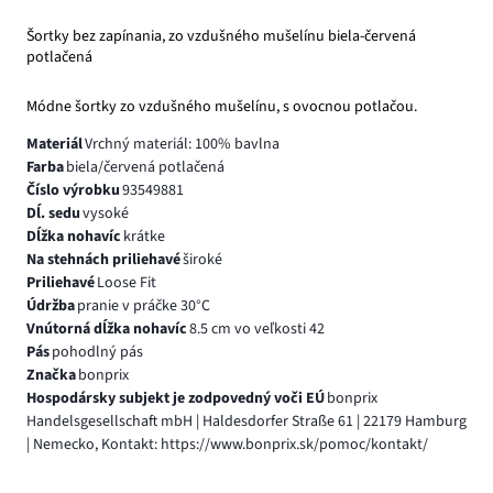
Šortky bez zapínania, zo vzdušného mušelínu biela-červená
potlačená
Módne šortky zo vzdušného mušelínu, s ovocnou potlačou.
Materiál
Vrchný materiál: 100% bavlna
Farba
biela/červená potlačená
Číslo výrobku
93549881
Dĺ. sedu
vysoké
Dĺžka nohavíc
krátke
Na stehnách priliehavé
široké
Priliehavé
Loose Fit
Údržba
pranie v práčke 30°C
Vnútorná dĺžka nohavíc
8.5 cm vo veľkosti 42
Pás
pohodlný pás
Značka
bonprix
Hospodársky subjekt je zodpovedný voči EÚ
bonprix
Handelsgesellschaft mbH | Haldesdorfer Straße 61 | 22179 Hamburg
| Nemecko, Kontakt: https://www.bonprix.sk/pomoc/kontakt/