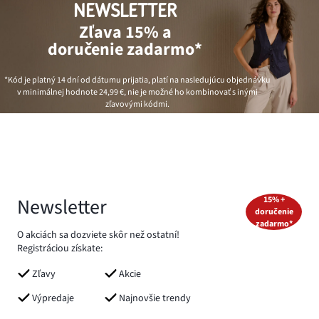
NEWSLETTER
Zľava 15% a
doručenie zadarmo*
*Kód je platný 14 dní od dátumu prijatia, platí na nasledujúcu objednávku
v minimálnej hodnote
24,99 €
, nie je možné ho kombinovať s inými
zľavovými kódmi.
Newsletter
15% +
doručenie
zadarmo*
O akciách sa dozviete skôr než ostatní!
Registráciou získate:
Zľavy
Akcie
Výpredaje
Najnovšie trendy