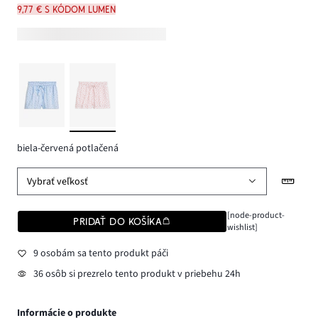
9,77 € s kódom LUMEN
biela-červená potlačená
Vybrať veľkosť
[node-product-
PRIDAŤ DO KOŠÍKA
wishlist]
9 osobám sa tento produkt páči
36 osôb si prezrelo tento produkt v priebehu 24h
Informácie o produkte