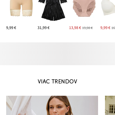
9,99 €
31,99 €
13,98 €
9,99 €
19,98 €
16
VIAC TRENDOV