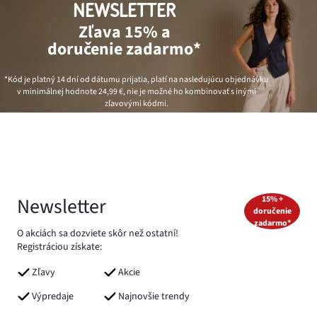
NEWSLETTER
Zľava 15% a
doručenie zadarmo*
*Kód je platný 14 dní od dátumu prijatia, platí na nasledujúcu objednávku
v minimálnej hodnote
24,99 €
, nie je možné ho kombinovať s inými
zľavovými kódmi.
Newsletter
15% +
doručenie
zadarmo*
O akciách sa dozviete skôr než ostatní!
Registráciou získate:
Zľavy
Akcie
Výpredaje
Najnovšie trendy