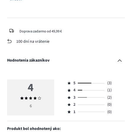
Doprava zadarmo od 49,99 €
100 dní na vrátenie
Hodnotenia zákazníkov
4
5
(3)
Hodnotenie
4
(1)
5,
Hodnotenie
počet
3
(2)
Priemerné
4,
Hodnotenie
hlasov
hodnotenie
počet
2
(0)
3,
6
Hodnotenie
3.
4
hlasov
počet
1
(0)
2,
Hodnotenie
1.
hlasov
počet
1,
2.
hlasov
počet
Produkt bol ohodnotený ako:
0.