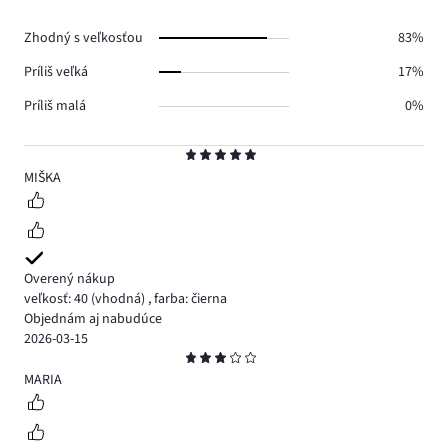
hlasov
0.
Zhodný s veľkosťou
83%
Príliš veľká
17%
Príliš malá
0%
Hodnotenie
5
MIŠKA
Overený nákup
veľkosť: 40
(vhodná)
,
farba: čierna
Objednám aj nabudúce
2026-03-15
Hodnotenie
3
MARIA