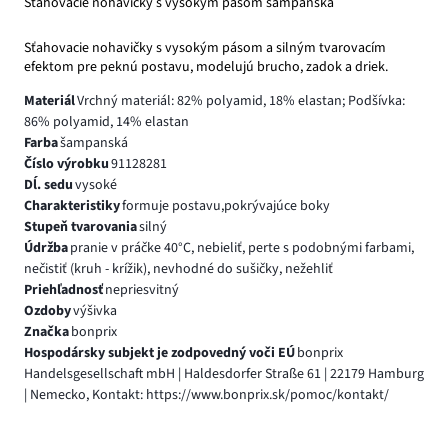
Sťahovacie nohavičky s vysokým pásom šampanská
Sťahovacie nohavičky s vysokým pásom a silným tvarovacím
efektom pre peknú postavu, modelujú brucho, zadok a driek.
Materiál
Vrchný materiál: 82% polyamid, 18% elastan; Podšívka:
86% polyamid, 14% elastan
Farba
šampanská
Číslo výrobku
91128281
Dĺ. sedu
vysoké
Charakteristiky
formuje postavu,pokrývajúce boky
Stupeň tvarovania
silný
Údržba
pranie v práčke 40°C, nebieliť, perte s podobnými farbami,
nečistiť (kruh - krížik), nevhodné do sušičky, nežehliť
Priehľadnosť
nepriesvitný
Ozdoby
výšivka
Značka
bonprix
Hospodársky subjekt je zodpovedný voči EÚ
bonprix
Handelsgesellschaft mbH | Haldesdorfer Straße 61 | 22179 Hamburg
| Nemecko, Kontakt: https://www.bonprix.sk/pomoc/kontakt/