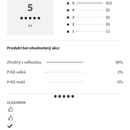
5
5
(63)
Hodnotenie
4
(0)
5,
Hodnotenie
počet
3
(0)
Priemerné
4,
Hodnotenie
hlasov
hodnotenie
počet
2
(0)
3,
64
Hodnotenie
63.
5
hlasov
počet
1
(1)
2,
Hodnotenie
0.
hlasov
počet
1,
0.
hlasov
počet
Produkt bol ohodnotený ako:
0.
hlasov
1.
Zhodný s veľkosťou
98%
Príliš veľká
2%
Príliš malá
0%
Hodnotenie
5
VLADIMIRA