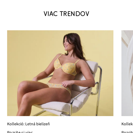
VIAC TRENDOV
Kollek
Kollekció: Letná bielizeň
Pozrit
Pozrite si viac