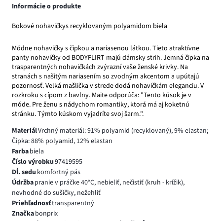
Informácie o produkte
Bokové nohavičkys recyklovaným polyamidom biela
Módne nohavičky s čipkou a nariasenou látkou. Tieto atraktívne
panty nohavičky od BODYFLIRT majú dámsky strih. Jemná čipka na
trasparentných nohavičkách zvýrazní vaše ženské krivky. Na
stranách s našitým nariasením so zvodným akcentom a upútajú
pozornosť. Veľká mašlička v strede dodá nohavičkám eleganciu. V
rozkroku s cípom z bavlny. Maite odporúča: "Tento kúsok je v
móde. Pre ženu s nádychom romantiky, ktorá má aj koketnú
stránku. Týmto kúskom vyjadríte svoj šarm.".
Materiál
Vrchný materiál: 91% polyamid (recyklovaný), 9% elastan;
Čipka: 88% polyamid, 12% elastan
Farba
biela
Číslo výrobku
97419595
Dĺ. sedu
komfortný pás
Údržba
pranie v práčke 40°C, nebieliť, nečistiť (kruh - krížik),
nevhodné do sušičky, nežehliť
Priehľadnosť
transparentný
Značka
bonprix