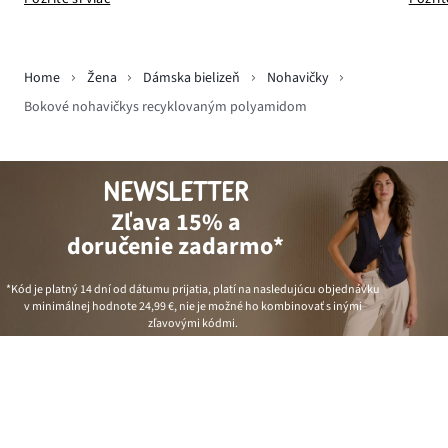
Home
Žena
Dámska bielizeň
Nohavičky
Bokové nohavičkys recyklovaným polyamidom
NEWSLETTER
Zľava 15% a
doručenie zadarmo*
*Kód je platný 14 dní od dátumu prijatia, platí na nasledujúcu objednávku
v minimálnej hodnote
24,99 €
, nie je možné ho kombinovať s inými
zľavovými kódmi.