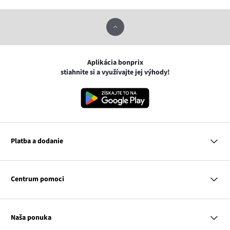
Aplikácia bonprix
stiahnite si a využívajte jej výhody!
Platba a dodanie
MasterCard
VISA
Centrum pomoci
Google pay
Apple pay
Otázky a odpovede
Platba a dodanie
Naša ponuka
Slovenská pošta
Vrátenie a reklamácia