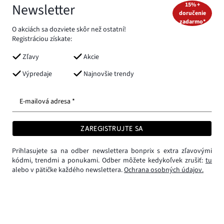
Newsletter
15% +
doručenie
zadarmo*
O akciách sa dozviete skôr než ostatní!
Registráciou získate:
Zľavy
Akcie
Výpredaje
Najnovšie trendy
E-mailová adresa *
ZAREGISTRUJTE SA
Prihlasujete sa na odber newslettera bonprix s extra zľavovými
kódmi, trendmi a ponukami. Odber môžete kedykoľvek zrušiť:
tu
alebo v pätičke každého newslettera.
Ochrana osobných údajov.