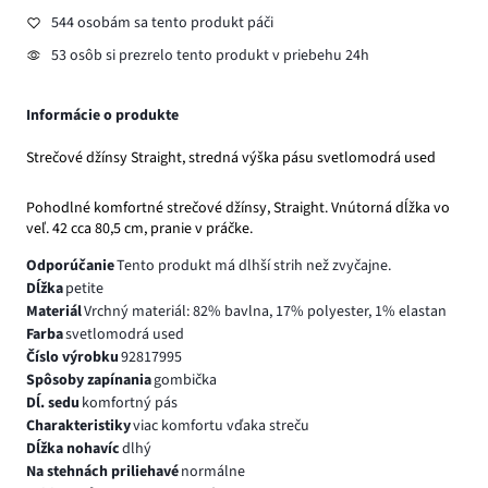
544 osobám sa tento produkt páči
53 osôb si prezrelo tento produkt v priebehu 24h
Informácie o produkte
Strečové džínsy Straight, stredná výška pásu svetlomodrá used
Pohodlné komfortné strečové džínsy, Straight. Vnútorná dĺžka vo
veľ. 42 cca 80,5 cm, pranie v práčke.
Odporúčanie
Tento produkt má dlhší strih než zvyčajne.
Dĺžka
petite
Materiál
Vrchný materiál: 82% bavlna, 17% polyester, 1% elastan
Farba
svetlomodrá used
Číslo výrobku
92817995
Spôsoby zapínania
gombička
Dĺ. sedu
komfortný pás
Charakteristiky
viac komfortu vďaka streču
Dĺžka nohavíc
dlhý
Na stehnách priliehavé
normálne