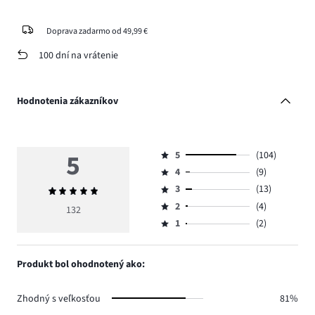
Doprava zadarmo od 49,99 €
100 dní na vrátenie
Hodnotenia zákazníkov
5
5
(104)
Hodnotenie
4
(9)
5,
Hodnotenie
počet
3
(13)
Priemerné
4,
Hodnotenie
hlasov
hodnotenie
počet
2
(4)
3,
132
Hodnotenie
104.
5
hlasov
počet
1
(2)
2,
Hodnotenie
9.
hlasov
počet
1,
13.
hlasov
počet
Produkt bol ohodnotený ako:
4.
hlasov
2.
Zhodný s veľkosťou
81%