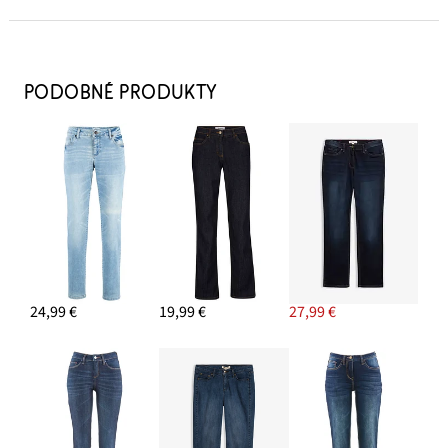
Sandále na tenkom podpätku, s remienkami
24,99 €
PODOBNÉ PRODUKTY
PRIDAŤ DO KOŠÍKA
Napichovacie náušnice
9,99 €
PRIDAŤ DO KOŠÍKA
Náramok (3 ks)
11,99 €
24,99 €
19,99 €
27,99 €
PRIDAŤ DO KOŠÍKA
Tričko s hlbokým výstrihom
19,99 €
PRIDAŤ DO KOŠÍKA