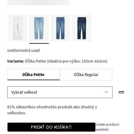
svetlomodrá used
varianta
:
Dĺžka Petite (Ideálna pre výšku: 155cm-163cm)
Dĺžka Petite
Dĺžka Regular
Vybrať veľkosť
81% zákazníkov ohodnotilo produkt ako zhodný s
veľkosťou.
[node-product-
PRIDAŤ DO KOŠÍKA
wishlist]