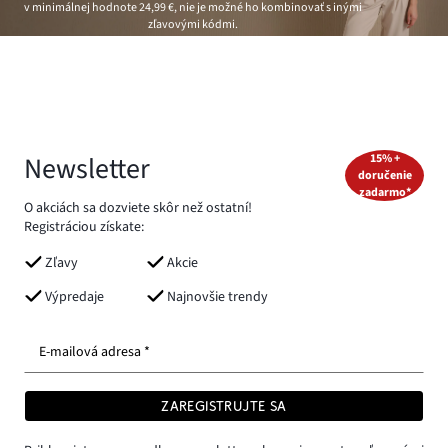
v minimálnej hodnote
24,99 €
, nie je možné ho kombinovať s inými
zľavovými kódmi.
Newsletter
15% +
doručenie
zadarmo*
O akciách sa dozviete skôr než ostatní!
Registráciou získate:
Zľavy
Akcie
Výpredaje
Najnovšie trendy
E-mailová adresa *
ZAREGISTRUJTE SA