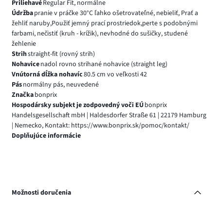
Priliehavé
Regular Fit, normálne
Údržba
pranie v práčke 30°C ľahko ošetrovateľné, nebieliť, Prať a
žehliť naruby,Použiť jemný prací prostriedok,perte s podobnými
farbami, nečistiť (kruh - krížik), nevhodné do sušičky, studené
žehlenie
Strih
straight-fit (rovný strih)
Nohavice
nadol rovno strihané nohavice (straight leg)
Vnútorná dĺžka nohavíc
80.5 cm vo veľkosti 42
Pás
normálny pás, neuvedené
Značka
bonprix
Hospodársky subjekt je zodpovedný voči EÚ
bonprix
Handelsgesellschaft mbH | Haldesdorfer Straße 61 | 22179 Hamburg
| Nemecko, Kontakt: https://www.bonprix.sk/pomoc/kontakt/
Doplňujúce informácie
Možnosti doručenia