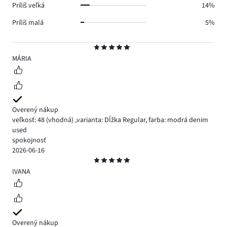
Príliš veľká
14%
Príliš malá
5%
Hodnotenie
5
MÁRIA
Overený nákup
veľkosť: 48
(vhodná)
,
varianta: Dĺžka Regular,
farba: modrá denim
used
spokojnosť
2026-06-16
Hodnotenie
5
IVANA
Overený nákup