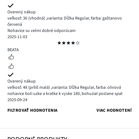
Overený nákup
veľkosť: 36
(vhodná)
,
varianta: Dĺžka Regular,
farba: gaštanovo
červená
Nohavice su velmi dobré odporúcam
2025-11-03
Hodnotenie
4
BEATA
Overený nákup
veľkosť: 48
(príliš malá)
,
varianta: Dĺžka Regular,
farba: olivová
nohavice boli uzke a kratke k vyske 180, bohuzial poslane spat
2025-09-24
FILTROVAŤ HODNOTENIA
VIAC HODNOTENÍ