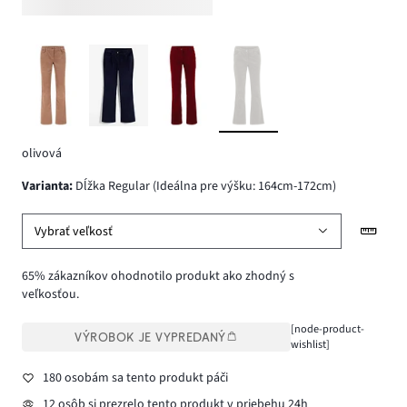
olivová
varianta
:
Dĺžka Regular (Ideálna pre výšku: 164cm-172cm)
Vybrať veľkosť
65% zákazníkov ohodnotilo produkt ako zhodný s
veľkosťou.
[node-product-
VÝROBOK JE VYPREDANÝ
wishlist]
180 osobám sa tento produkt páči
12 osôb si prezrelo tento produkt v priebehu 24h