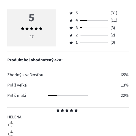
5
5
(31)
Hodnotenie
4
(11)
5,
Hodnotenie
počet
3
(3)
Priemerné
4,
Hodnotenie
hlasov
hodnotenie
počet
2
(2)
3,
47
Hodnotenie
31.
5
hlasov
počet
1
(0)
2,
Hodnotenie
11.
hlasov
počet
1,
3.
hlasov
počet
Produkt bol ohodnotený ako:
2.
hlasov
0.
Zhodný s veľkosťou
65%
Príliš veľká
13%
Príliš malá
22%
Hodnotenie
5
HELENA