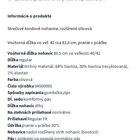
Informácie o produkte
Strečové kordové nohavice, rozšírené olivová
Vnútorná dĺžka vo veľ. 42 cca 81,5 cm, pranie v práčke.
Vnútorná dĺžka nohavíc
80.5 cm vo veľkosti 40/42
Dĺžka
regular
Materiál
Vrchný materiál: 68% bavlna, 30% bavlna (recyklovaná),
2% elastan
Farba
olivová
Číslo výrobku
94500995
Spôsoby zapínania
gombička,zips
Dĺ. sedu
komfortný pás
Dĺžka nohavíc
dlhý
Na stehnách priliehavé
normálne
Priliehavé
Regular Fit
Údržba
pranie v práčke 30°C
Nohavice
nadol rozšírený strih nohavíc (bootcut)
Pás
s pútkami na opasok,normálny pás