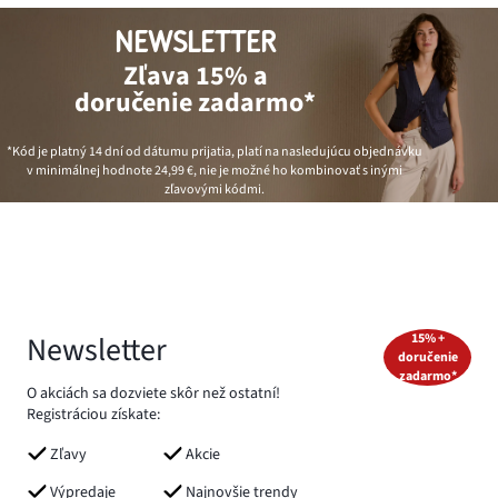
NEWSLETTER
Zľava 15% a
doručenie zadarmo*
*Kód je platný 14 dní od dátumu prijatia, platí na nasledujúcu objednávku
v minimálnej hodnote
24,99 €
, nie je možné ho kombinovať s inými
zľavovými kódmi.
Newsletter
15% +
doručenie
zadarmo*
O akciách sa dozviete skôr než ostatní!
Registráciou získate:
Zľavy
Akcie
Výpredaje
Najnovšie trendy