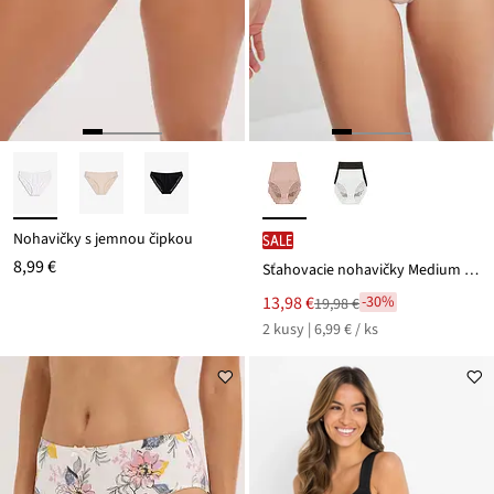
Nohavičky s jemnou čipkou
SALE
8,99 €
Sťahovacie nohavičky Medium (2 ks), Lasercut
Nová
13,98 €
-30%
19,98 €
Zľava
cena
2 kusy | 6,99 € / ks
z
je
ceny
19,98 €