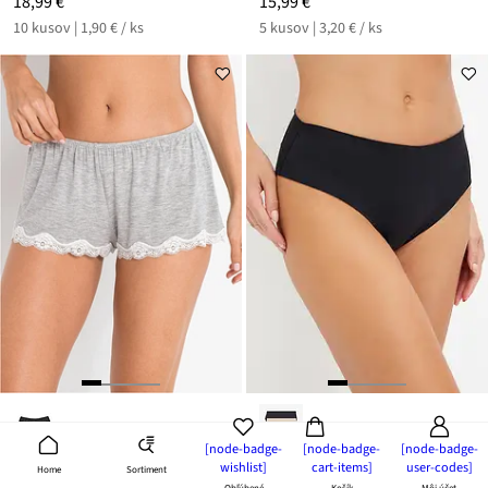
18,99 €
15,99 €
10 kusov | 1,90 € / ks
5 kusov | 3,20 € / ks
[node-badge-
[node-badge-
[node-badge-
wishlist]
cart-items]
user-codes]
Sortiment
Home