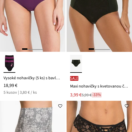
Vysoké nohavičky (5 ks) s bavlnou
SALE
18,99 €
Maxi nohavičky s kvetovanou čipkou
5 kusov | 3,80 € / ks
Nová
3,99 €
-33%
5,99 €
Zľava
cena
z
je
ceny
5,99 €