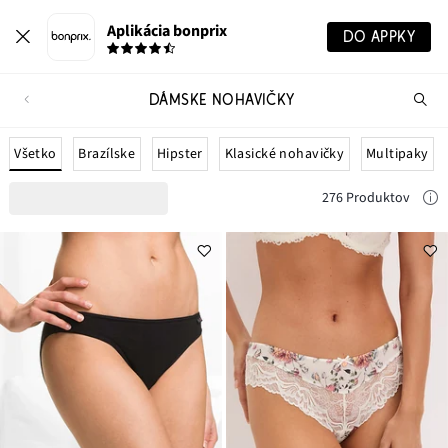
Aplikácia bonprix
DO APPKY
DÁMSKE NOHAVIČKY
Hľ
pr
Všetko
Brazílske
Hipster
Klasické nohavičky
Multipaky
276 Produktov