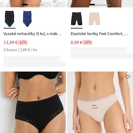
Vysoké nohavičky (5 ks), s mäkkou bavlnou
Elastické šortky Feel Comfort, Lasercut
13,99 €
8,99 €
-12%
-10%
5 kusov | 2,80 € / ks