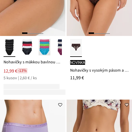
Nohavičky s mäkkou bavlnou a čipkou (5 ks)
novinka
Nohavičky s vysokým pásom a výšivkou
12,99 €
-13%
11,99 €
5 kusov | 2,60 € / ks