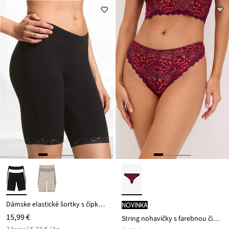
13,98 €
Dámske elastické šortky s čipkou (3 ks v balení)
novinka
15,99 €
String nohavičky s farebnou čipkou