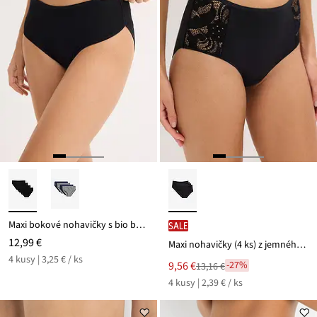
Maxi bokové nohavičky s bio bavlnou (4 ks v balení)
SALE
12,99 €
Maxi nohavičky (4 ks) z jemného modálu
4 kusy | 3,25 € / ks
Nová
9,56 €
-27%
13,16 €
Zľava
cena
4 kusy | 2,39 € / ks
z
je
ceny
13,16 €