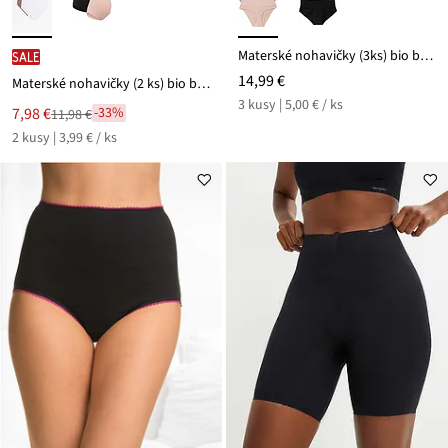
Materské nohavičky (3ks) bio bavlna
SALE
14,99 €
Materské nohavičky (2 ks) bio bavlna
3 kusy | 5,00 € / ks
Nová
7,98 €
-33%
11,98 €
Zľava
cena
2 kusy | 3,99 € / ks
z
je
ceny
11,98 €