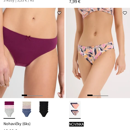
3 kusy | 5,33 € / ks
7,99 €
Nohavičky (6ks)
novinka