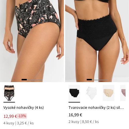
Vysoké nohavičky (4 ks)
Tvarovacie nohavičky (2 ks) silný tvarujúci efekt
16,99 €
12,99 €
-13%
2 kusy | 8,50 € / ks
4 kusy | 3,25 € / ks