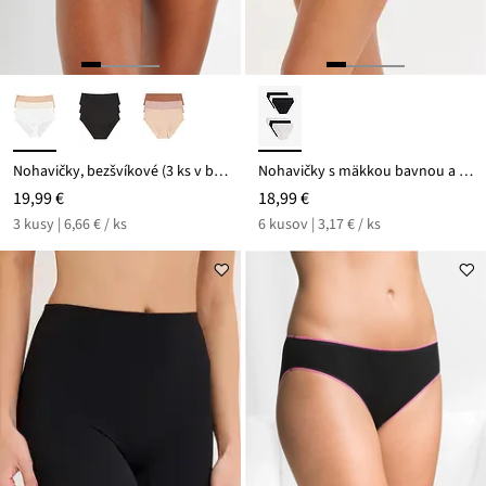
Nohavičky, bezšvíkové (3 ks v balení) Feel Comfort
Nohavičky s mäkkou bavnou a srdiečkovou potlačou (6 ks)
19,99 €
18,99 €
3 kusy | 6,66 € / ks
6 kusov | 3,17 € / ks