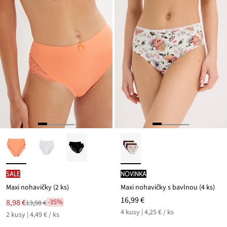
SALE
novinka
Maxi nohavičky (2 ks)
Maxi nohavičky s bavlnou (4 ks)
16,99 €
Nová
8,98 €
-35%
13,98 €
Zľava
cena
4 kusy | 4,25 € / ks
2 kusy | 4,49 € / ks
z
je
ceny