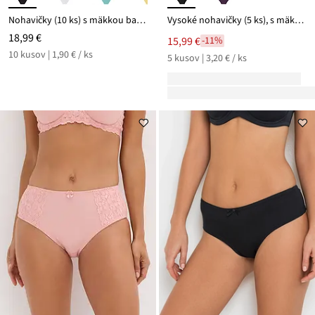
Nohavičky (10 ks) s mäkkou bavlnou
Vysoké nohavičky (5 ks), s mäkkou bavlnou
18,99 €
15,99 €
-11%
10 kusov | 1,90 € / ks
5 kusov | 3,20 € / ks