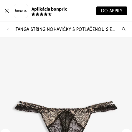
Aplikácia bonprix
DO APPKY
TANGÁ STRING NOHAVIČKY S POTLAČENOU SIEŤOVINOU
Hľ
pr