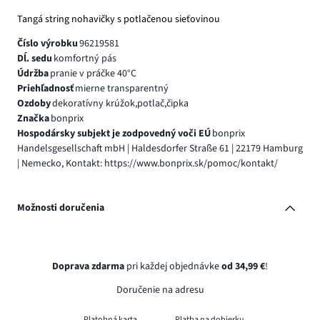
Tangá string nohavičky s potlačenou sieťovinou
Číslo výrobku
96219581
Dĺ. sedu
komfortný pás
Údržba
pranie v práčke 40°C
Priehľadnosť
mierne transparentný
Ozdoby
dekoratívny krúžok,potlač,čipka
Značka
bonprix
Hospodársky subjekt je zodpovedný voči EÚ
bonprix
Handelsgesellschaft mbH | Haldesdorfer Straße 61 | 22179 Hamburg
| Nemecko, Kontakt: https://www.bonprix.sk/pomoc/kontakt/
Možnosti doručenia
Doprava zdarma
pri každej objednávke
od 34,99 €
!
Doručenie na adresu
Platobná karta
Platba na dobierku