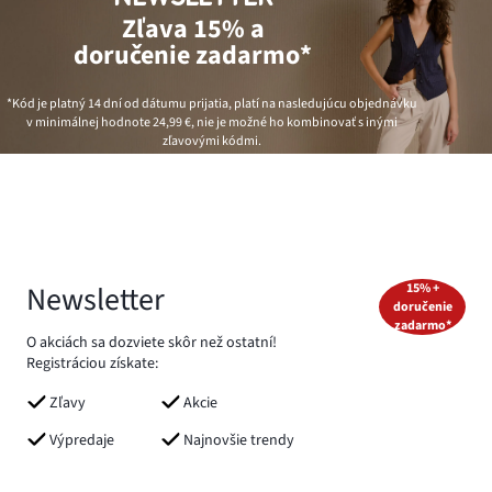
Zľava 15% a
doručenie zadarmo*
*Kód je platný 14 dní od dátumu prijatia, platí na nasledujúcu objednávku
v minimálnej hodnote
24,99 €
, nie je možné ho kombinovať s inými
zľavovými kódmi.
Newsletter
15% +
doručenie
zadarmo*
O akciách sa dozviete skôr než ostatní!
Registráciou získate:
Zľavy
Akcie
Výpredaje
Najnovšie trendy