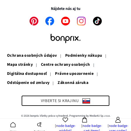
okne
v
novom
novom
okne
Nájdete nás aj tu
okne
Odkaz
Odkaz
Odkaz
Odkaz
Odkaz
sa
sa
sa
sa
sa
otvorí
otvorí
otvorí
otvorí
otvorí
v
v
v
v
v
novom
novom
novom
novom
novom
okne
okne
okne
okne
okne
Ochrana osobných údajov
Podmienky nákupu
Mapa stránky
Centre ochrany osobných
Digitálna dostupnosť
Právne upozornenie
Odstúpenie od zmluvy
Zákonná záruka
Odkaz
sa
otvorí
v
VYBERTE SI KRAJINU
novom
okne
© 2026 bonprix. Všetky práva vyhradené. Programming by Media4U Sp. z o.o.
[node-badge-
[node-badge-
[node-badge-
wishlist]
cart-items]
user-codes]