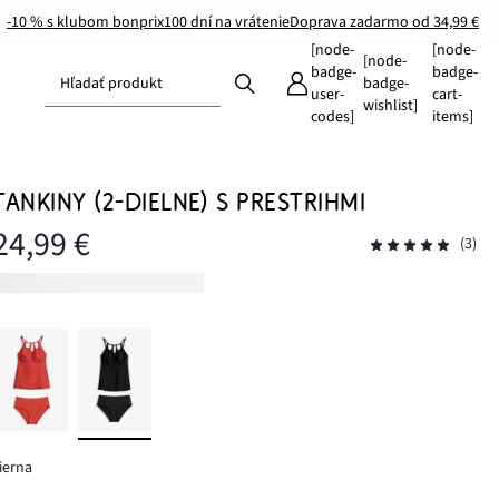
-10 % s klubom bonprix
100 dní na vrátenie
Doprava zadarmo od 34,99 €
[node-
[node-
[node-
badge-
badge-
Hľadať produkt
badge-
user-
cart-
wishlist]
codes]
items]
TANKINY (2-DIELNE) S PRESTRIHMI
24,99 €
(3)
ierna