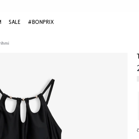
M
SALE
#BONPRIX
rihmi
č