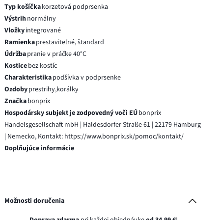
Typ košíčka
korzetová podprsenka
Výstrih
normálny
Vložky
integrované
Ramienka
prestaviteľné, štandard
Údržba
pranie v práčke 40°C
Kostice
bez kostíc
Charakteristika
podšívka v podprsenke
Ozdoby
prestrihy,korálky
Značka
bonprix
Hospodársky subjekt je zodpovedný voči EÚ
bonprix
Handelsgesellschaft mbH | Haldesdorfer Straße 61 | 22179 Hamburg
| Nemecko, Kontakt: https://www.bonprix.sk/pomoc/kontakt/
Doplňujúce informácie
Možnosti doručenia
Doprava zdarma
pri každej objednávke
od 34,99 €
!