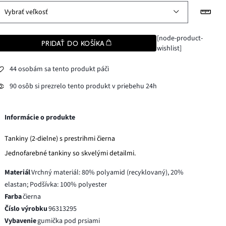
Vybrať veľkosť
[node-product-
PRIDAŤ DO KOŠÍKA
wishlist]
44 osobám sa tento produkt páči
90 osôb si prezrelo tento produkt v priebehu 24h
Informácie o produkte
Tankiny (2-dielne) s prestrihmi čierna
Jednofarebné tankiny so skvelými detailmi.
Materiál
Vrchný materiál: 80% polyamid (recyklovaný), 20%
elastan; Podšívka: 100% polyester
Farba
čierna
Číslo výrobku
96313295
Vybavenie
gumička pod prsiami