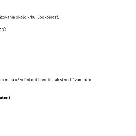
äzovanie okolo krku. Spokojnosť.
 som mala už veľmi obtihanutú, tak si nechávam túto
otení