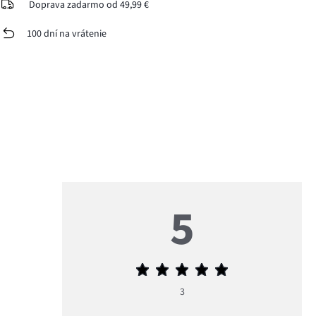
Doprava zadarmo od 49,99 €
100 dní na vrátenie
5
Priemerné
hodnotenie
3
5