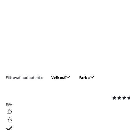
Filtrovať hodnotenia:
Veľkosť
Farba
Hodnotenie
5
EVA