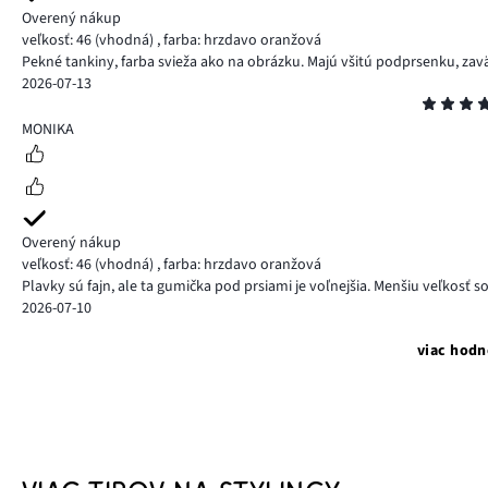
Overený nákup
veľkosť: 46
(vhodná)
,
farba: hrzdavo oranžová
Pekné tankiny, farba svieža ako na obrázku. Majú všitú podprsenku, zav
2026-07-13
Hodnotenie
4
MONIKA
Overený nákup
veľkosť: 46
(vhodná)
,
farba: hrzdavo oranžová
Plavky sú fajn, ale ta gumička pod prsiami je voľnejšia. Menšiu veľkosť
2026-07-10
viac hodn