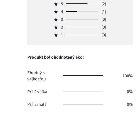
5
(2)
Hodnotenie
4
(1)
5,
Hodnotenie
počet
3
(0)
4,
Hodnotenie
hlasov
počet
2
(0)
3,
Hodnotenie
2.
hlasov
počet
1
(0)
2,
Hodnotenie
1.
hlasov
počet
1,
0.
hlasov
počet
0.
hlasov
Produkt bol ohodnotený ako:
0.
Zhodný s
100%
veľkosťou
Príliš veľká
0%
Príliš malá
0%