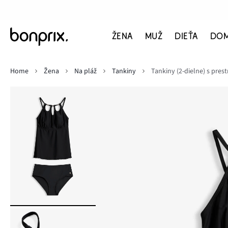
ŽENA
MUŽ
DIEŤA
DO
Home
Žena
Na pláž
Tankiny
Tankiny (2-dielne) s prest