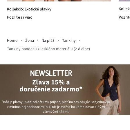
Kollek
Kollekció: Exotické plavky
Pozrit
Pozrite si viac
Home
Žena
Na pláž
Tankiny
Tankiny bandeau z lesklého materiálu (2-dielne)
NEWSLETTER
Zľava 15% a
doručenie zadarmo*
*Kód je platný 14 dní od dátumu prijatia, platí na nasledujúcu objednávku
v minimálnej hodnote
24,99 €
, nie je možné ho kombinovať s inými
zľavovými kódmi.