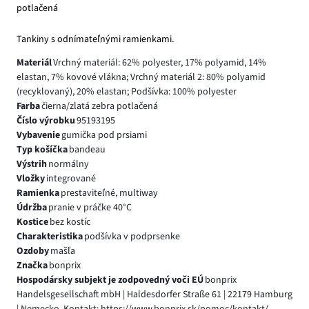
potlačená
Tankiny s odnímateľnými ramienkami.
Materiál
Vrchný materiál: 62% polyester, 17% polyamid, 14%
elastan, 7% kovové vlákna; Vrchný materiál 2: 80% polyamid
(recyklovaný), 20% elastan; Podšívka: 100% polyester
Farba
čierna/zlatá zebra potlačená
Číslo výrobku
95193195
Vybavenie
gumička pod prsiami
Typ košíčka
bandeau
Výstrih
normálny
Vložky
integrované
Ramienka
prestaviteľné, multiway
Údržba
pranie v práčke 40°C
Kostice
bez kostíc
Charakteristika
podšívka v podprsenke
Ozdoby
mašľa
Značka
bonprix
Hospodársky subjekt je zodpovedný voči EÚ
bonprix
Handelsgesellschaft mbH | Haldesdorfer Straße 61 | 22179 Hamburg
| Nemecko, Kontakt: https://www.bonprix.sk/pomoc/kontakt/