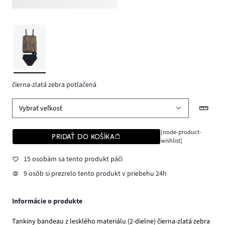
čierna-zlatá zebra potlačená
Vybrať veľkosť
[node-product-
PRIDAŤ DO KOŠÍKA
wishlist]
15 osobám sa tento produkt páči
9 osôb si prezrelo tento produkt v priebehu 24h
Informácie o produkte
Tankiny bandeau z lesklého materiálu (2-dielne) čierna-zlatá zebra