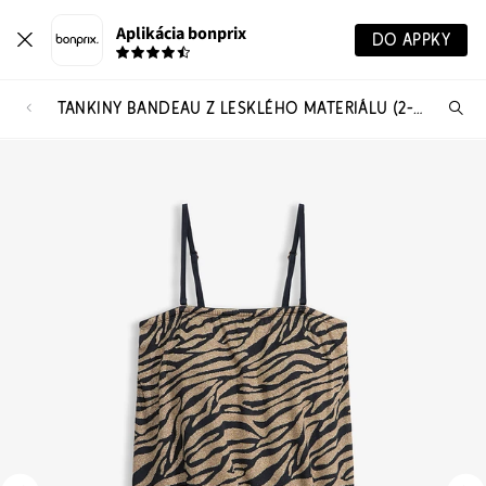
Aplikácia bonprix
DO APPKY
TANKINY BANDEAU Z LESKLÉHO MATERIÁLU (2-DIELNE)
Hľ
pr