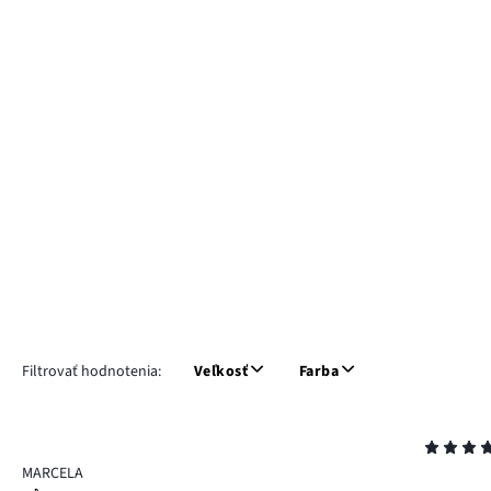
Filtrovať hodnotenia:
Veľkosť
Farba
Hodnotenie
5
MARCELA