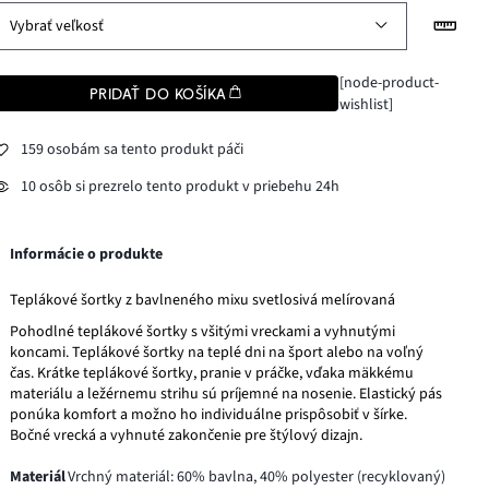
Vybrať veľkosť
[node-product-
PRIDAŤ DO KOŠÍKA
wishlist]
159 osobám sa tento produkt páči
10 osôb si prezrelo tento produkt v priebehu 24h
Informácie o produkte
Teplákové šortky z bavlneného mixu svetlosivá melírovaná
Pohodlné teplákové šortky s všitými vreckami a vyhnutými
koncami. Teplákové šortky na teplé dni na šport alebo na voľný
čas. Krátke teplákové šortky, pranie v práčke, vďaka mäkkému
materiálu a ležérnemu strihu sú príjemné na nosenie. Elastický pás
ponúka komfort a možno ho individuálne prispôsobiť v šírke.
Bočné vrecká a vyhnuté zakončenie pre štýlový dizajn.
Materiál
Vrchný materiál: 60% bavlna, 40% polyester (recyklovaný)