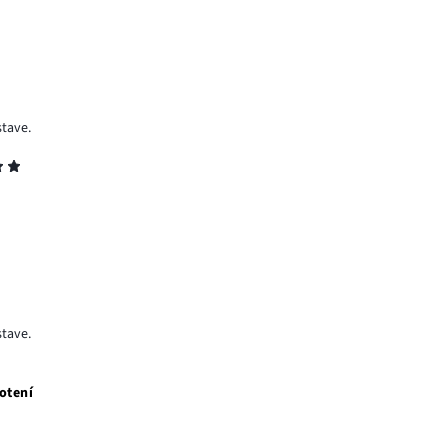
stave.
stave.
otení