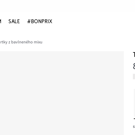
M
SALE
#BONPRIX
rtky z bavlneného mixu
s