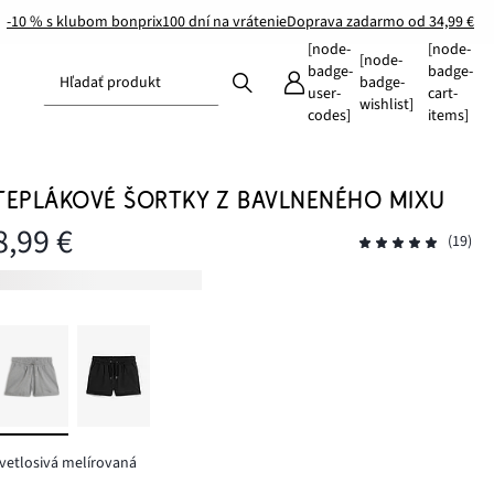
-10 % s klubom bonprix
100 dní na vrátenie
Doprava zadarmo od 34,99 €
[node-
[node-
[node-
badge-
badge-
Hľadať produkt
badge-
user-
cart-
wishlist]
codes]
items]
TEPLÁKOVÉ ŠORTKY Z BAVLNENÉHO MIXU
8,99 €
(19)
vetlosivá melírovaná