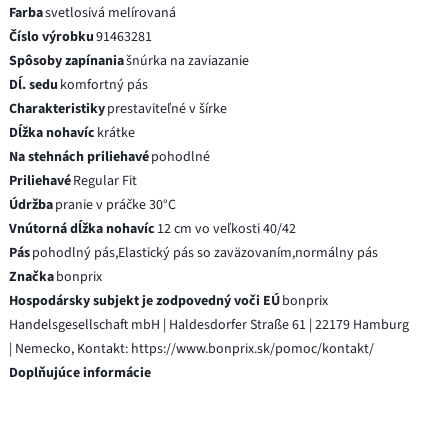
Farba
svetlosivá melírovaná
Číslo výrobku
91463281
Spôsoby zapínania
šnúrka na zaviazanie
Dĺ. sedu
komfortný pás
Charakteristiky
prestaviteľné v šírke
Dĺžka nohavíc
krátke
Na stehnách priliehavé
pohodlné
Priliehavé
Regular Fit
Údržba
pranie v práčke 30°C
Vnútorná dĺžka nohavíc
12 cm vo veľkosti 40/42
Pás
pohodlný pás,Elastický pás so zaväzovaním,normálny pás
Značka
bonprix
Hospodársky subjekt je zodpovedný voči EÚ
bonprix
Handelsgesellschaft mbH | Haldesdorfer Straße 61 | 22179 Hamburg
| Nemecko, Kontakt: https://www.bonprix.sk/pomoc/kontakt/
Doplňujúce informácie