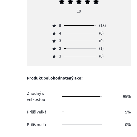
Priemerné
hodnotenie
19
5
5
(18)
Hodnotenie
4
(0)
5,
Hodnotenie
počet
3
(0)
4,
Hodnotenie
hlasov
počet
2
(1)
3,
Hodnotenie
18.
hlasov
počet
1
(0)
2,
Hodnotenie
0.
hlasov
počet
1,
0.
hlasov
počet
1.
hlasov
Produkt bol ohodnotený ako:
0.
Zhodný s
95%
veľkosťou
Príliš veľká
5%
Príliš malá
0%