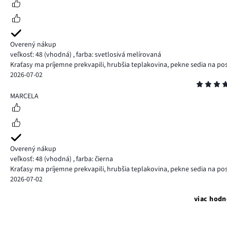
Overený nákup
veľkosť: 48
(vhodná)
,
farba: svetlosivá melírovaná
Kraťasy ma príjemne prekvapili, hrubšia teplakovina, pekne sedia na po
2026-07-02
Hodnotenie
5
MARCELA
Overený nákup
veľkosť: 48
(vhodná)
,
farba: čierna
Kraťasy ma príjemne prekvapili, hrubšia teplakovina, pekne sedia na po
2026-07-02
viac hodn