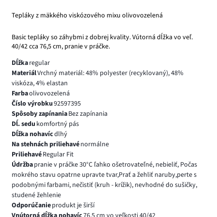
Tepláky z mäkkého viskózového mixu olivovozelená
Basic tepláky so záhybmi z dobrej kvality. Vútorná dĺžka vo veľ.
40/42 cca 76,5 cm, pranie v práčke.
Dĺžka
regular
Materiál
Vrchný materiál: 48% polyester (recyklovaný), 48%
viskóza, 4% elastan
Farba
olivovozelená
Číslo výrobku
92597395
Spôsoby zapínania
Bez zapínania
Dĺ. sedu
komfortný pás
Dĺžka nohavíc
dlhý
Na stehnách priliehavé
normálne
Priliehavé
Regular Fit
Údržba
pranie v práčke 30°C ľahko ošetrovateľné, nebieliť, Počas
mokrého stavu opatrne upravte tvar,Prať a žehliť naruby,perte s
podobnými farbami, nečistiť (kruh - krížik), nevhodné do sušičky,
studené žehlenie
Odporúčanie
produkt je širší
Vnútorná dĺžka nohavíc
76.5 cm vo veľkosti 40/42