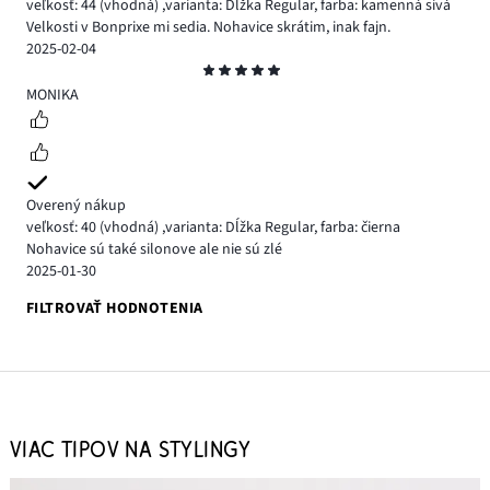
veľkosť: 44
(vhodná)
,
varianta: Dĺžka Regular,
farba: kamenná sivá
Velkosti v Bonprixe mi sedia. Nohavice skrátim, inak fajn.
2025-02-04
Hodnotenie
5
MONIKA
Overený nákup
veľkosť: 40
(vhodná)
,
varianta: Dĺžka Regular,
farba: čierna
Nohavice sú také silonove ale nie sú zlé
2025-01-30
FILTROVAŤ HODNOTENIA
VIAC TIPOV NA STYLINGY