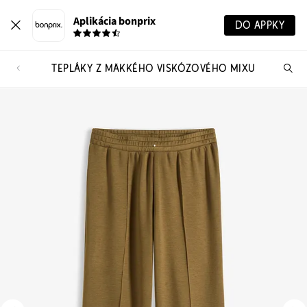
Aplikácia bonprix
DO APPKY
TEPLÁKY Z MÄKKÉHO VISKÓZOVÉHO MIXU
Hľ
pr