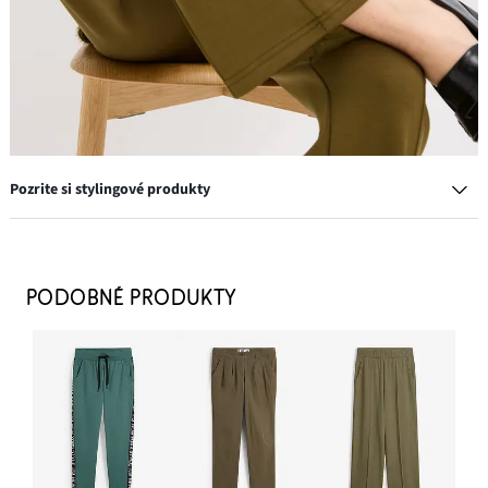
Pozrite si stylingové produkty
PODOBNÉ PRODUKTY
Mokasíny
29,99 €
PRIDAŤ DO KOŠÍKA
Náušnice kruhy, z mosadze