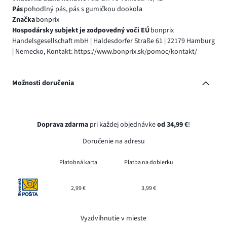
Pás
pohodlný pás, pás s gumičkou dookola
Značka
bonprix
Hospodársky subjekt je zodpovedný voči EÚ
bonprix
Handelsgesellschaft mbH | Haldesdorfer Straße 61 | 22179 Hamburg
| Nemecko, Kontakt: https://www.bonprix.sk/pomoc/kontakt/
Možnosti doručenia
Doprava zdarma
pri každej objednávke
od 34,99 €
!
Doručenie na adresu
Platobná karta
Platba na dobierku
2,99 €
3,99 €
Vyzdvihnutie v mieste