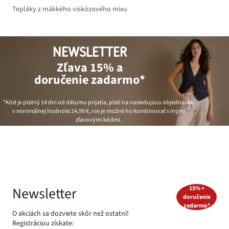
Tepláky z mäkkého viskózového mixu
NEWSLETTER
Zľava 15% a
doručenie zadarmo*
*Kód je platný 14 dní od dátumu prijatia, platí na nasledujúcu objednávku
v minimálnej hodnote
24,99 €
, nie je možné ho kombinovať s inými
zľavovými kódmi.
Newsletter
15% +
doručenie
zadarmo*
O akciách sa dozviete skôr než ostatní!
Registráciou získate: