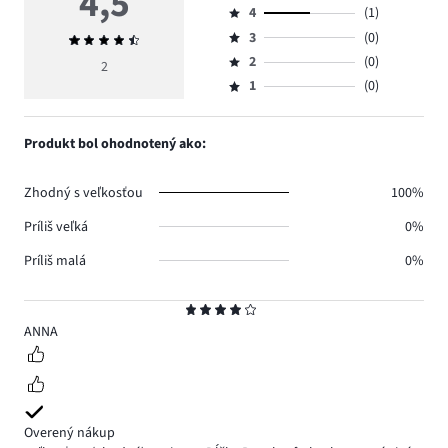
4,5
4
(1)
5,
Hodnotenie
počet
3
(0)
Priemerné
4,
Hodnotenie
hlasov
hodnotenie
počet
2
(0)
3,
2
Hodnotenie
1.
4,5
hlasov
počet
1
(0)
2,
Hodnotenie
1.
hlasov
počet
1,
0.
hlasov
počet
Produkt bol ohodnotený ako:
0.
hlasov
0.
Zhodný s veľkosťou
100%
Príliš veľká
0%
Príliš malá
0%
Hodnotenie
4
ANNA
Overený nákup