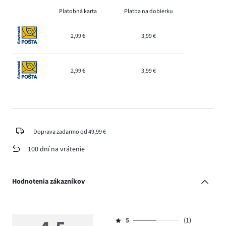
Platobná karta
Platba na dobierku
2,99 €
3,99 €
2,99 €
3,99 €
Doprava zadarmo od 49,99 €
100 dní na vrátenie
Hodnotenia zákazníkov
5
(1)
Hodnotenie