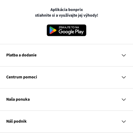
Aplikácia bonprix
stiahnite si a využívajte jej výhody!
Platba a dodanie
MasterCard
VISA
Centrum pomoci
Google pay
Apple pay
Otázky a odpovede
Platba a dodanie
Naša ponuka
Slovenská pošta
Vrátenie a reklamácia
Tabuľka veľkostí
Platba na dobierku
Žena
Klub bonprix
Muž
Katalóg
Náš podnik
Dieťa
Influencers
Dom
Kontakt