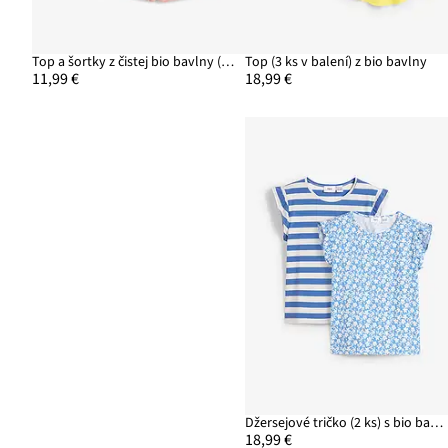
Top a šortky z čistej bio bavlny (2-dielna sada)
Top (3 ks v balení) z bio bavlny
11,99 €
18,99 €
Džersejové tričko (2 ks) s bio bavlnou
18,99 €