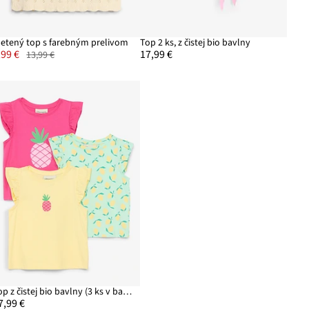
letený top s farebným prelivom
Top 2 ks, z čistej bio bavlny
,99 €
17,99 €
13,99 €
Top z čistej bio bavlny (3 ks v balení)
7,99 €