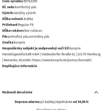
Číslo výrobku
90762295
Dĺ. sedu
komfortný pás
Výstrih
okrúhly výstrih
Dĺžka nohavíc
krátke
Priliehavé
Regular Fit
Dĺžka rukávov
bez rukávov
Pás
pohodlný pás,normálny pás
Značka
bonprix
Hospodársky subjekt je zodpovedný voči EÚ
bonprix
Handelsgesellschaft mbH | Haldesdorfer Straße 61 | 22179 Hamburg
| Nemecko, Kontakt: https://www.bonprix.sk/pomoc/kontakt/
Doplňujúce informácie
Možnosti doručenia
Doprava zdarma
pri každej objednávke
od 34,99 €
!
Doručenie na adresu