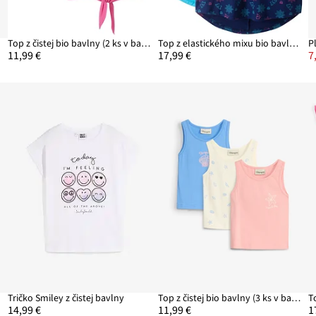
Top z čistej bio bavlny (2 ks v balení)
Top z elastického mixu bio bavlny (2 ks)
P
11,99 €
17,99 €
7
Tričko Smiley z čistej bavlny
Top z čistej bio bavlny (3 ks v balení)
14,99 €
11,99 €
1