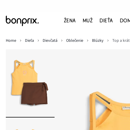
ŽENA
MUŽ
DIEŤA
DO
Home
Dieťa
Dievčatá
Oblečenie
Blúzky
Top a krát