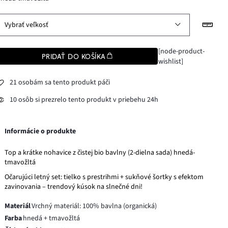
Vybrať veľkosť
[node-product-
PRIDAŤ DO KOŠÍKA
wishlist]
21 osobám sa tento produkt páči
10 osôb si prezrelo tento produkt v priebehu 24h
Informácie o produkte
Top a krátke nohavice z čistej bio bavlny (2-dielna sada) hnedá-
tmavožltá
Očarujúci letný set: tielko s prestrihmi + sukňové šortky s efektom
zavinovania – trendový kúsok na slnečné dni!
Materiál
Vrchný materiál: 100% bavlna (organická)
Farba
hnedá + tmavožltá