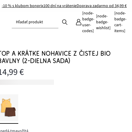
-10 % s klubom bonprix
100 dní na vrátenie
Doprava zadarmo od 34,99 €
[node-
[node-
[node-
badge-
badge-
Hľadať produkt
badge-
user-
cart-
wishlist]
codes]
items]
TOP A KRÁTKE NOHAVICE Z ČISTEJ BIO
BAVLNY (2-DIELNA SADA)
14,99 €
hnedá-tmavožltá