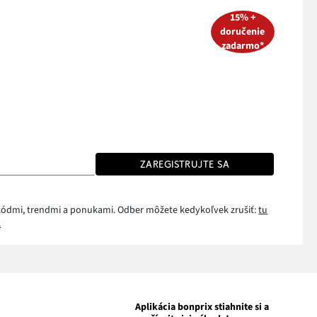
15% +
doručenie
zadarmo*
ZAREGISTRUJTE SA
i kódmi, trendmi a ponukami. Odber môžete kedykoľvek zrušiť:
tu
.
Aplikácia bonprix stiahnite si a