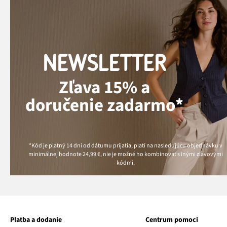
NEWSLETTER
Zľava 15% a
doručenie zadarmo*
*Kód je platný 14 dní od dátumu prijatia, platí na nasledujúcu objednávku v
minimálnej hodnote
24,99 €
, nie je možné ho kombinovať s inými zľavovými
kódmi.
Platba a dodanie
Centrum pomoci