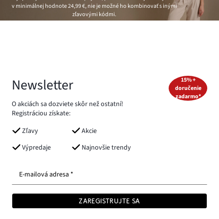
v minimálnej hodnote
24,99 €
, nie je možné ho kombinovať s inými
zľavovými kódmi.
Newsletter
15% +
doručenie
zadarmo*
O akciách sa dozviete skôr než ostatní!
Registráciou získate:
Zľavy
Akcie
Výpredaje
Najnovšie trendy
E-mailová adresa *
ZAREGISTRUJTE SA