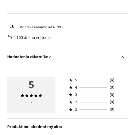
Doprava zadarmo od 49,99 €
100 dní na vrátenie
Hodnotenia zákazníkov
5
5
(4)
Hodnotenie
4
(0)
5,
Hodnotenie
počet
3
(0)
Priemerné
4,
Hodnotenie
hlasov
hodnotenie
počet
2
(0)
3,
4
Hodnotenie
4.
5
hlasov
počet
1
(0)
2,
Hodnotenie
0.
hlasov
počet
1,
0.
hlasov
počet
Produkt bol ohodnotený ako:
0.
hlasov