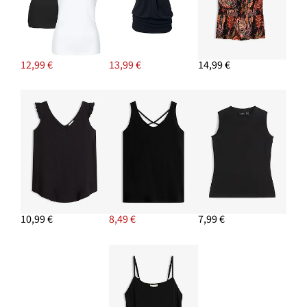
Palazzo nohavice
24,99 €
PRIDAŤ DO KOŠÍKA
12,99 €
13,99 €
14,99 €
Náramok (3 ks)
11,99 €
PRIDAŤ DO KOŠÍKA
10,99 €
8,49 €
7,99 €