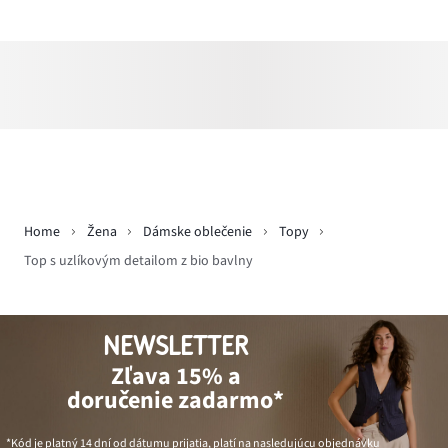
Home
Žena
Dámske oblečenie
Topy
Top s uzlíkovým detailom z bio bavlny
NEWSLETTER
Zľava 15% a
doručenie zadarmo*
*Kód je platný 14 dní od dátumu prijatia, platí na nasledujúcu objednávku