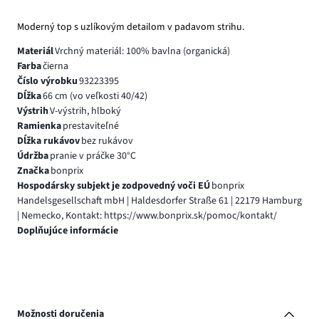
Moderný top s uzlíkovým detailom v padavom strihu.
Materiál
Vrchný materiál: 100% bavlna (organická)
Farba
čierna
Číslo výrobku
93223395
Dĺžka
66 cm (vo veľkosti 40/42)
Výstrih
V-výstrih, hlboký
Ramienka
prestaviteľné
Dĺžka rukávov
bez rukávov
Údržba
pranie v práčke 30°C
Značka
bonprix
Hospodársky subjekt je zodpovedný voči EÚ
bonprix
Handelsgesellschaft mbH | Haldesdorfer Straße 61 | 22179 Hamburg
| Nemecko, Kontakt: https://www.bonprix.sk/pomoc/kontakt/
Doplňujúce informácie
Možnosti doručenia