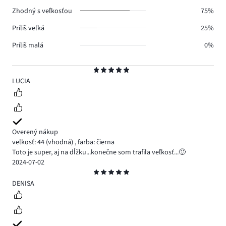
0.
Zhodný s veľkosťou
75%
Príliš veľká
25%
Príliš malá
0%
Hodnotenie
5
LUCIA
Overený nákup
veľkosť: 44
(vhodná)
,
farba: čierna
Toto je super, aj na dĺžku...konečne som trafila veľkosť...🙂
2024-07-02
Hodnotenie
5
DENISA