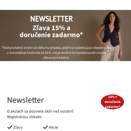
NEWSLETTER
Zľava 15% a
doručenie zadarmo*
*Kód je platný 14 dní od dátumu prijatia, platí na nasledujúcu objednávku
v minimálnej hodnote
24,99 €
, nie je možné ho kombinovať s inými
zľavovými kódmi.
Newsletter
15% +
doručenie
zadarmo*
O akciách sa dozviete skôr než ostatní!
Registráciou získate:
Zľavy
Akcie