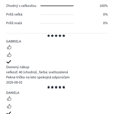
0.
Zhodný s veľkosťou
100%
Príliš veľká
0%
Príliš malá
0%
Hodnotenie
5
GABRIELA
Overený nákup
veľkosť: 40
(vhodná)
,
farba: svetlozelená
Pekne tričko na leto spokojná odporúčam
2026-08-02
Hodnotenie
5
DANIELA