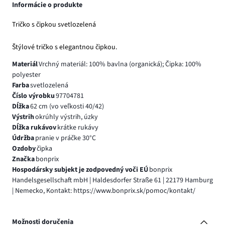
Informácie o produkte
Tričko s čipkou svetlozelená
Štýlové tričko s elegantnou čipkou.
Materiál
Vrchný materiál: 100% bavlna (organická); Čipka: 100%
polyester
Farba
svetlozelená
Číslo výrobku
97704781
Dĺžka
62 cm (vo veľkosti 40/42)
Výstrih
okrúhly výstrih, úzky
Dĺžka rukávov
krátke rukávy
Údržba
pranie v práčke 30°C
Ozdoby
čipka
Značka
bonprix
Hospodársky subjekt je zodpovedný voči EÚ
bonprix
Handelsgesellschaft mbH | Haldesdorfer Straße 61 | 22179 Hamburg
| Nemecko, Kontakt: https://www.bonprix.sk/pomoc/kontakt/
Možnosti doručenia