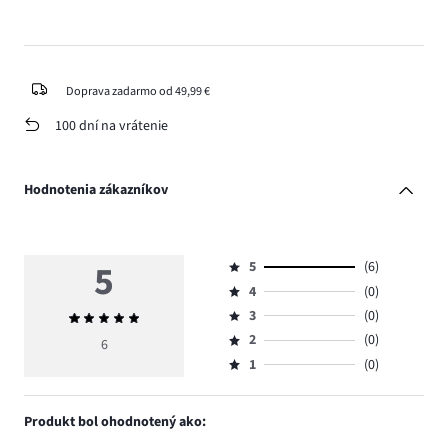
Doprava zadarmo od 49,99 €
100 dní na vrátenie
Hodnotenia zákazníkov
5
5
(6)
Hodnotenie
4
(0)
5,
Hodnotenie
počet
3
(0)
Priemerné
4,
Hodnotenie
hlasov
hodnotenie
počet
2
(0)
3,
6
Hodnotenie
6.
5
hlasov
počet
1
(0)
2,
Hodnotenie
0.
hlasov
počet
1,
0.
hlasov
počet
Produkt bol ohodnotený ako:
0.
hlasov