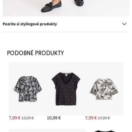
Pozrite si stylingové produkty
Nohavice Palazzo z ľahkého pláteného mixu
31,99 €
PODOBNÉ PRODUKTY
PRIDAŤ DO KOŠÍKA
Plátený blejzer
40,99 €
PRIDAŤ DO KOŠÍKA
Napichovacie náušnice, kvapky
11,99 €
7,99 €
10,99 €
7,99 €
13,99 €
17,99 €
PRIDAŤ DO KOŠÍKA
Lodičky Sling s plochým podpätkom