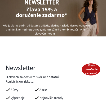
NEWSLETTER
Zľava 15% a
doručenie zadarmo*
*Kód je platný 14 dní od dátumu prijatia, platí na nasledujúcu objednávku
v minimálnej hodnote
24,99 €
, nie je možné ho kombinovať s inými
zľavovými kódmi.
Newsletter
15% +
doručenie
zadarmo*
O akciách sa dozviete skôr než ostatní!
Registráciou získate:
Zľavy
Akcie
Výpredaje
Najnovšie trendy