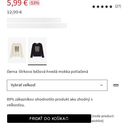
5,99 €
-53%
(27)
12,99 €
čierna -štrkovo béžová-hnedá mokka potlačená
Vybrať veľkosť
89% zákazníkov ohodnotilo produkt ako zhodný s
veľkosťou.
[node-product-
PRIDAŤ DO KOŠÍKA
wishlist]