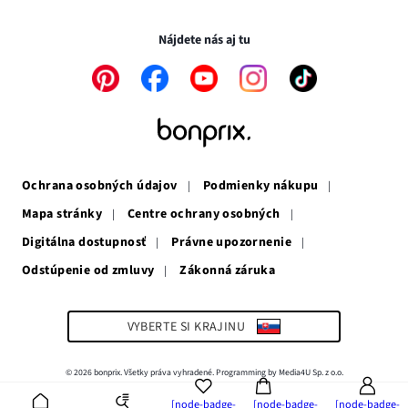
Transakcie a platby sú bezpečné so SSL spojením.
okne
v
novom
novom
okne
Nájdete nás aj tu
okne
Odkaz
Odkaz
Odkaz
Odkaz
Odkaz
sa
sa
sa
sa
sa
otvorí
otvorí
otvorí
otvorí
otvorí
v
v
v
v
v
novom
novom
novom
novom
novom
okne
okne
okne
okne
okne
Ochrana osobných údajov
Podmienky nákupu
Mapa stránky
Centre ochrany osobných
Digitálna dostupnosť
Právne upozornenie
Odstúpenie od zmluvy
Zákonná záruka
Odkaz
sa
otvorí
v
VYBERTE SI KRAJINU
novom
okne
© 2026 bonprix. Všetky práva vyhradené. Programming by Media4U Sp. z o.o.
[node-badge-
[node-badge-
[node-badge-