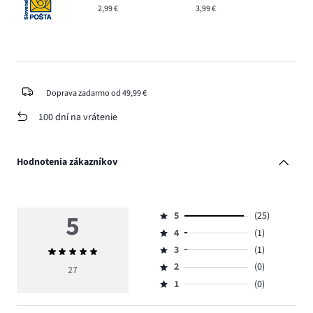
2,99 €
3,99 €
Doprava zadarmo od 49,99 €
100 dní na vrátenie
Hodnotenia zákazníkov
5
5
(25)
Hodnotenie
4
(1)
5,
Hodnotenie
počet
3
(1)
Priemerné
4,
Hodnotenie
hlasov
hodnotenie
počet
2
(0)
3,
27
Hodnotenie
25.
5
hlasov
počet
1
(0)
2,
Hodnotenie
1.
hlasov
počet
1,
1.