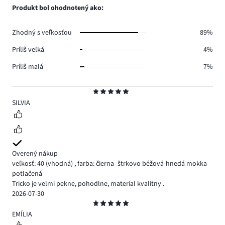
hlasov
počet
Produkt bol ohodnotený ako:
0.
hlasov
0.
Zhodný s veľkosťou
89%
Príliš veľká
4%
Príliš malá
7%
Hodnotenie
5
SILVIA
Overený nákup
veľkosť: 40
(vhodná)
,
farba: čierna -štrkovo béžová-hnedá mokka
potlačená
Tricko je velmi pekne, pohodlne, material kvalitny .
2026-07-30
Hodnotenie
5
EMÍLIA