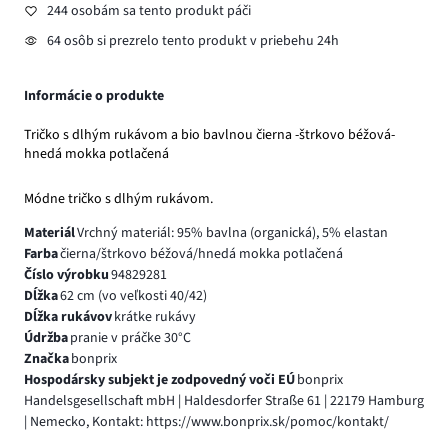
244 osobám sa tento produkt páči
64 osôb si prezrelo tento produkt v priebehu 24h
Informácie o produkte
Tričko s dlhým rukávom a bio bavlnou čierna -štrkovo béžová-
hnedá mokka potlačená
Módne tričko s dlhým rukávom.
Materiál
Vrchný materiál: 95% bavlna (organická), 5% elastan
Farba
čierna/štrkovo béžová/hnedá mokka potlačená
Číslo výrobku
94829281
Dĺžka
62 cm (vo veľkosti 40/42)
Dĺžka rukávov
krátke rukávy
Údržba
pranie v práčke 30°C
Značka
bonprix
Hospodársky subjekt je zodpovedný voči EÚ
bonprix
Handelsgesellschaft mbH | Haldesdorfer Straße 61 | 22179 Hamburg
| Nemecko, Kontakt: https://www.bonprix.sk/pomoc/kontakt/