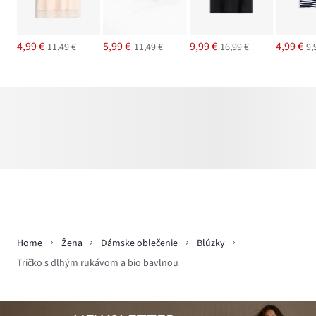
4,99 €
5,99 €
9,99 €
4,99 €
11,49 €
11,49 €
16,99 €
9,
Home
Žena
Dámske oblečenie
Blúzky
Tričko s dlhým rukávom a bio bavlnou