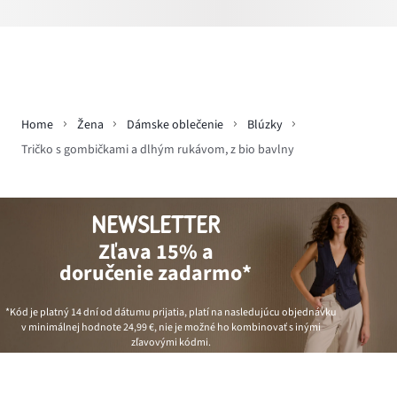
Home
Žena
Dámske oblečenie
Blúzky
Tričko s gombičkami a dlhým rukávom, z bio bavlny
NEWSLETTER
Zľava 15% a
doručenie zadarmo*
*Kód je platný 14 dní od dátumu prijatia, platí na nasledujúcu objednávku
v minimálnej hodnote
24,99 €
, nie je možné ho kombinovať s inými
zľavovými kódmi.