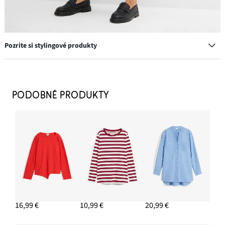
Pozrite si stylingové produkty
Mokasíny Chunky s ľahkou podrážkou
26,99 €
PODOBNÉ PRODUKTY
PRIDAŤ DO KOŠÍKA
Šiltovka s výšivkou
11,99 €
PRIDAŤ DO KOŠÍKA
Nohavice, voľné, s plátnom, 7/8 dĺžka
29,99 €
16,99 €
10,99 €
20,99 €
PRIDAŤ DO KOŠÍKA