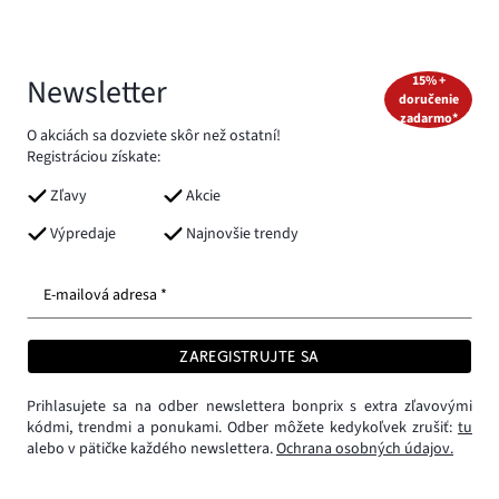
Newsletter
15% +
doručenie
zadarmo*
O akciách sa dozviete skôr než ostatní!
Registráciou získate:
Zľavy
Akcie
Výpredaje
Najnovšie trendy
E-mailová adresa *
ZAREGISTRUJTE SA
Prihlasujete sa na odber newslettera bonprix s extra zľavovými
kódmi, trendmi a ponukami. Odber môžete kedykoľvek zrušiť:
tu
alebo v pätičke každého newslettera.
Ochrana osobných údajov.