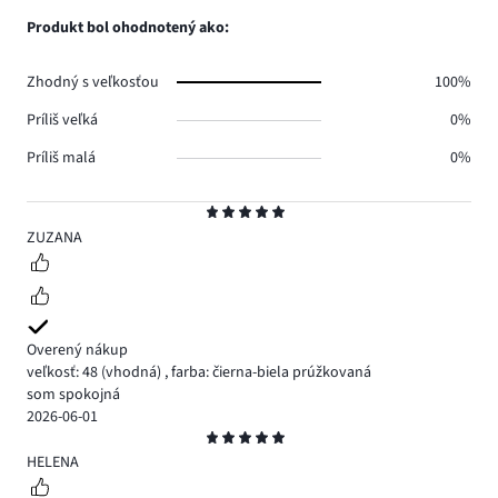
0.
hlasov
počet
Produkt bol ohodnotený ako:
0.
hlasov
0.
Zhodný s veľkosťou
100%
Príliš veľká
0%
Príliš malá
0%
Hodnotenie
5
ZUZANA
Overený nákup
veľkosť: 48
(vhodná)
,
farba: čierna-biela prúžkovaná
som spokojná
2026-06-01
Hodnotenie
5
HELENA