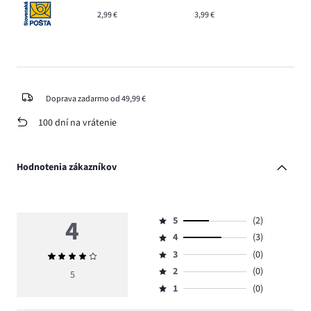
2,99 €
3,99 €
Doprava zadarmo od 49,99 €
100 dní na vrátenie
Hodnotenia zákazníkov
4
5
(2)
Hodnotenie
4
(3)
5,
Hodnotenie
počet
3
(0)
Priemerné
4,
Hodnotenie
hlasov
hodnotenie
počet
2
(0)
3,
5
Hodnotenie
2.
4
hlasov
počet
1
(0)
2,
Hodnotenie
3.
hlasov
počet
1,