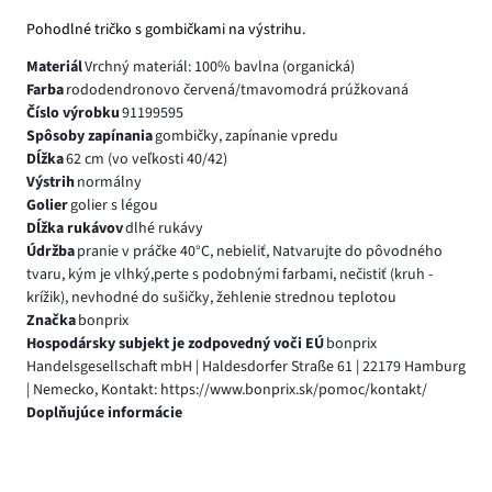
Pohodlné tričko s gombičkami na výstrihu.
Materiál
Vrchný materiál: 100% bavlna (organická)
Farba
rododendronovo červená/tmavomodrá prúžkovaná
Číslo výrobku
91199595
Spôsoby zapínania
gombičky, zapínanie vpredu
Dĺžka
62 cm (vo veľkosti 40/42)
Výstrih
normálny
Golier
golier s légou
Dĺžka rukávov
dlhé rukávy
Údržba
pranie v práčke 40°C, nebieliť, Natvarujte do pôvodného
tvaru, kým je vlhký,perte s podobnými farbami, nečistiť (kruh -
krížik), nevhodné do sušičky, žehlenie strednou teplotou
Značka
bonprix
Hospodársky subjekt je zodpovedný voči EÚ
bonprix
Handelsgesellschaft mbH | Haldesdorfer Straße 61 | 22179 Hamburg
| Nemecko, Kontakt: https://www.bonprix.sk/pomoc/kontakt/
Doplňujúce informácie