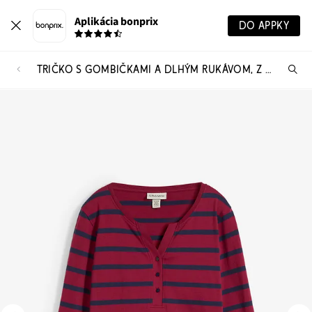
Aplikácia bonprix
DO APPKY
TRIČKO S GOMBIČKAMI A DLHÝM RUKÁVOM, Z BIO BAVLNY
Hľ
pr