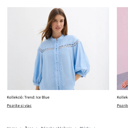
Kollekció: Trend: Ice Blue
Kollek
Pozrite si viac
Pozrit