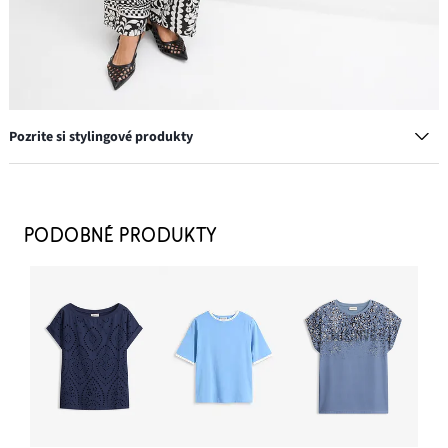
Pozrite si stylingové produkty
Prstene, 8 kusov, rôzne dizajny
11,99 €
PODOBNÉ PRODUKTY
PRIDAŤ DO KOŠÍKA
Voľné nohavice z padavého viskózového mixu
12,99 €
PRIDAŤ DO KOŠÍKA
Lodičky Sling s prestrihmi
12,99 €