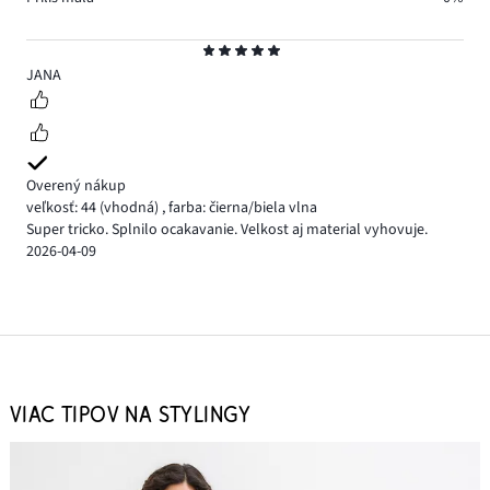
Hodnotenie
5
JANA
Overený nákup
veľkosť: 44
(vhodná)
,
farba: čierna/biela vlna
Super tricko. Splnilo ocakavanie. Velkost aj material vyhovuje.
2026-04-09
VIAC TIPOV NA STYLINGY