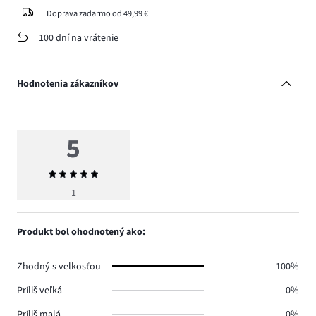
Doprava zadarmo od 49,99 €
100 dní na vrátenie
Hodnotenia zákazníkov
5
Priemerné
hodnotenie
1
5
Produkt bol ohodnotený ako:
Zhodný s veľkosťou
100%
Príliš veľká
0%
Príliš malá
0%