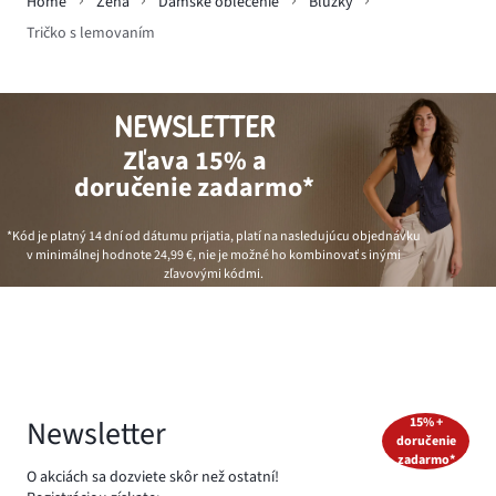
Home
Žena
Dámske oblečenie
Blúzky
Tričko s lemovaním
NEWSLETTER
Zľava 15% a
doručenie zadarmo*
*Kód je platný 14 dní od dátumu prijatia, platí na nasledujúcu objednávku
v minimálnej hodnote
24,99 €
, nie je možné ho kombinovať s inými
zľavovými kódmi.
Newsletter
15% +
doručenie
zadarmo*
O akciách sa dozviete skôr než ostatní!