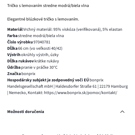
Tričko s lemovaním stredne modrá/biela vlna
Elegantné blúzkové tričko s lemovaním.
Materiál
Vrchný materiál: 95% viskóza (verifikovaná), 5% elastan
Farba
stredne modrá/biela vlna
Číslo výrobku
97040781
Dĺžka
66 cm (vo veľkosti 40/42)
Výstrih
okrúhly výstrih, úzky
Dĺžka rukávov
krátke rukávy
Údržba
pranie v práčke 30°C
Značka
bonprix
Hospodársky subjekt je zodpovedný voči EÚ
bonprix
Handelsgesellschaft mbH | Haldesdorfer Straße 61 | 22179 Hamburg
| Nemecko, Kontakt: https://www.bonprix.sk/pomoc/kontakt/
Možnosti doručenia