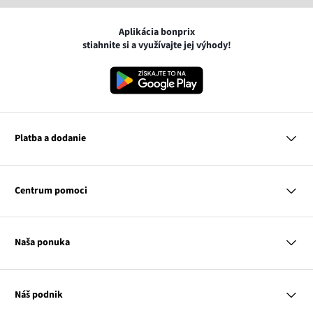
Aplikácia bonprix
stiahnite si a využívajte jej výhody!
Platba a dodanie
MasterCard
VISA
Centrum pomoci
Google pay
Apple pay
Otázky a odpovede
Platba a dodanie
Naša ponuka
Slovenská pošta
Vrátenie a reklamácia
Tabuľka veľkostí
Platba na dobierku
Žena
Klub bonprix
Muž
Katalóg
Náš podnik
Dieťa
Influencers