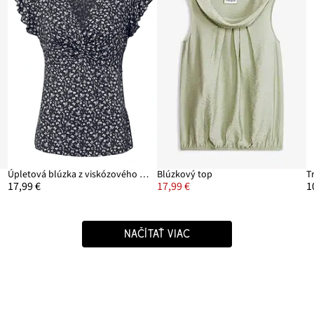
ch
Úpletová blúzka z viskózového mixu
Blúzkový top
17,99 €
17,99 €
1
NAČÍTAŤ VIAC