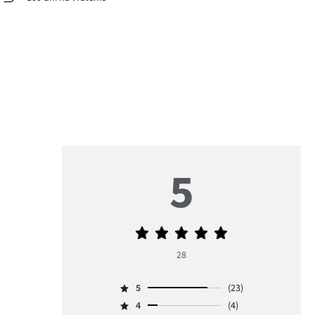
5
Priemerné
hodnotenie
28
5
5
(23)
Hodnotenie
4
(4)
5,
Hodnotenie