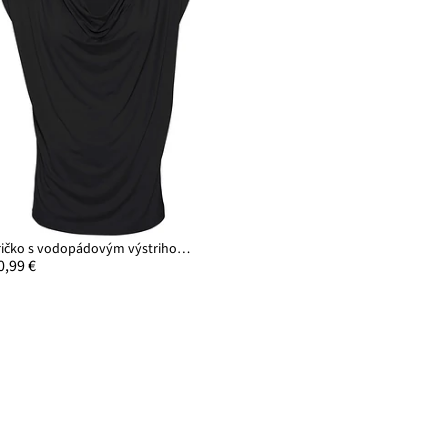
Tričko s vodopádovým výstrihom z viskózového mixu
0,99 €