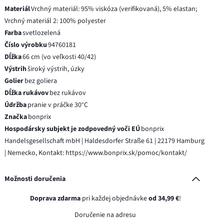
Materiál
Vrchný materiál: 95% viskóza (verifikovaná), 5% elastan;
Vrchný materiál 2: 100% polyester
Farba
svetlozelená
Číslo výrobku
94760181
Dĺžka
66 cm (vo veľkosti 40/42)
Výstrih
široký výstrih, úzky
Golier
bez goliera
Dĺžka rukávov
bez rukávov
Údržba
pranie v práčke 30°C
Značka
bonprix
Hospodársky subjekt je zodpovedný voči EÚ
bonprix
Handelsgesellschaft mbH | Haldesdorfer Straße 61 | 22179 Hamburg
| Nemecko, Kontakt: https://www.bonprix.sk/pomoc/kontakt/
Možnosti doručenia
Doprava zdarma
pri každej objednávke
od 34,99 €
!
Doručenie na adresu