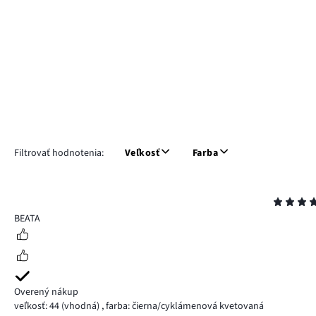
Filtrovať hodnotenia:
Veľkosť
Farba
Hodnotenie
5
BEATA
Overený nákup
veľkosť: 44
(vhodná)
,
farba: čierna/cyklámenová kvetovaná