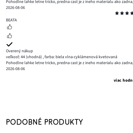
Pohodlne lahke letne tricko, predna cast je z ineho materialu ako zadna,
2026-08-06
Hodnotenie
5
BEATA
Overený nákup
veľkosť: 44
(vhodná)
,
farba: biela vlna-cyklámenová kvetovaná
Pohodlne lahke letne tricko, predna cast je z ineho materialu ako zadna,
2026-08-06
viac hodn
PODOBNÉ PRODUKTY