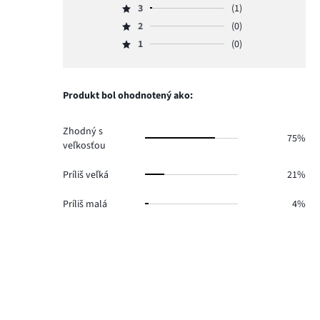
počet
3
(1)
4,
Hodnotenie
hlasov
počet
2
(0)
3,
Hodnotenie
23.
hlasov
počet
1
(0)
2,
Hodnotenie
4.
hlasov
počet
1,
1.
hlasov
počet
0.
hlasov
Produkt bol ohodnotený ako:
0.
Zhodný s
75%
veľkosťou
Príliš veľká
21%
Príliš malá
4%