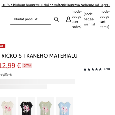
-10 % s klubom bonprix
100 dní na vrátenie
Doprava zadarmo od 34,99 €
[node-
[node-
[node-
badge-
badge-
Hľadať produkt
badge-
user-
cart-
wishlist]
codes]
items]
SALE
TRIČKO S TKANÉHO MATERIÁLU
12,99 €
-27%
(28)
17,99 €