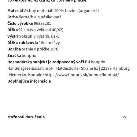
vo veľkosti 40/42 cca 62 cm, pranie v práčke.
Materiál
Vrchný materiál: 100% bavlna (organická)
Farba
čierna/biela pásikovaná
Číslo výrobku
96838281
Dĺžka
62 cm (vo veľkosti 40/42)
Výstrih
okrúhly výstrih, úzky
Dĺžka rukávov
krátke rukávy
Údržba
pranie v práčke 30°C
Značka
bonprix
Hospodársky subjekt je zodpovedný voči EÚ
bonprix
Handelsgesellschaft mbH | Haldesdorfer Straße 61 | 22179 Hamburg
| Nemecko, Kontakt: https://www.bonprix.sk/pomoc/kontakt/
Doplňujúce informácie
Možnosti doručenia