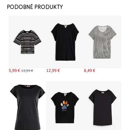
11,99 €
PODOBNÉ PRODUKTY
PRIDAŤ DO KOŠÍKA
Napichovacie náušnice
7,99 €
PRIDAŤ DO KOŠÍKA
Džersejový dlhý blejzer s vreckami
38,99 €
5,99 €
12,99 €
8,49 €
13,99 €
PRIDAŤ DO KOŠÍKA
Džínsy Slim, Mid Waist, Capri
19,99 €
PRIDAŤ DO KOŠÍKA