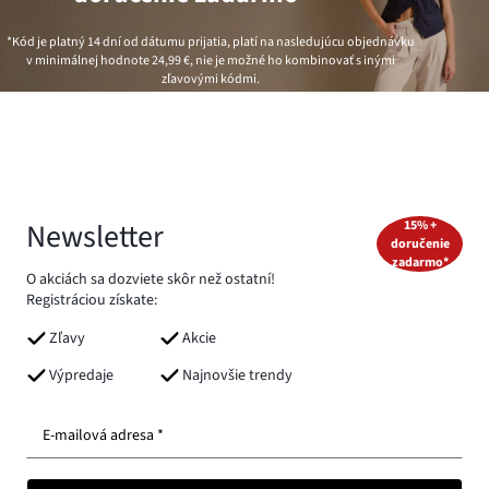
*Kód je platný 14 dní od dátumu prijatia, platí na nasledujúcu objednávku
v minimálnej hodnote
24,99 €
, nie je možné ho kombinovať s inými
zľavovými kódmi.
Newsletter
15% +
doručenie
zadarmo*
O akciách sa dozviete skôr než ostatní!
Registráciou získate:
Zľavy
Akcie
Výpredaje
Najnovšie trendy
E-mailová adresa *