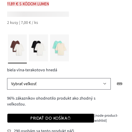
11,89 € s kódom LUMEN
2 kusy | 7,00 € / ks
biela vlna-terakotovo hnedá
Vybrať veľkosť
96% zákazníkov ohodnotilo produkt ako zhodný s
veľkosťou.
[node-product-
PRIDAŤ DO KOŠÍKA
wishlist]
290 osobám sa tento produkt páči