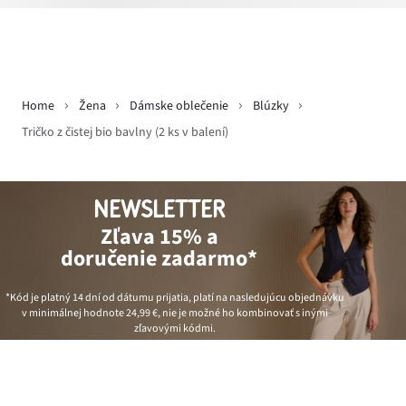
Home
Žena
Dámske oblečenie
Blúzky
Tričko z čistej bio bavlny (2 ks v balení)
NEWSLETTER
Zľava 15% a
doručenie zadarmo*
*Kód je platný 14 dní od dátumu prijatia, platí na nasledujúcu objednávku
v minimálnej hodnote
24,99 €
, nie je možné ho kombinovať s inými
zľavovými kódmi.