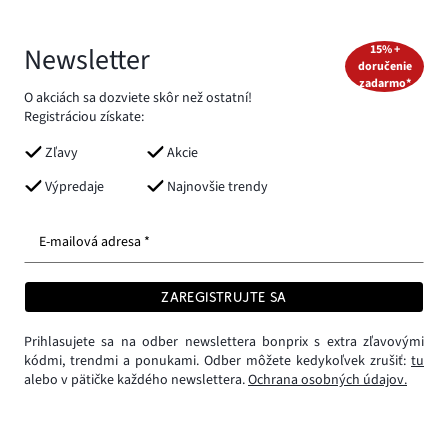
Newsletter
15% +
doručenie
zadarmo*
O akciách sa dozviete skôr než ostatní!
Registráciou získate:
Zľavy
Akcie
Výpredaje
Najnovšie trendy
E-mailová adresa *
ZAREGISTRUJTE SA
Prihlasujete sa na odber newslettera bonprix s extra zľavovými
kódmi, trendmi a ponukami. Odber môžete kedykoľvek zrušiť:
tu
alebo v pätičke každého newslettera.
Ochrana osobných údajov.