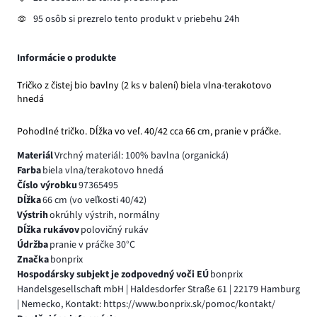
95 osôb si prezrelo tento produkt v priebehu 24h
Informácie o produkte
Tričko z čistej bio bavlny (2 ks v balení) biela vlna-terakotovo
hnedá
Pohodlné tričko. Dĺžka vo veľ. 40/42 cca 66 cm, pranie v práčke.
Materiál
Vrchný materiál: 100% bavlna (organická)
Farba
biela vlna/terakotovo hnedá
Číslo výrobku
97365495
Dĺžka
66 cm (vo veľkosti 40/42)
Výstrih
okrúhly výstrih, normálny
Dĺžka rukávov
polovičný rukáv
Údržba
pranie v práčke 30°C
Značka
bonprix
Hospodársky subjekt je zodpovedný voči EÚ
bonprix
Handelsgesellschaft mbH | Haldesdorfer Straße 61 | 22179 Hamburg
| Nemecko, Kontakt: https://www.bonprix.sk/pomoc/kontakt/