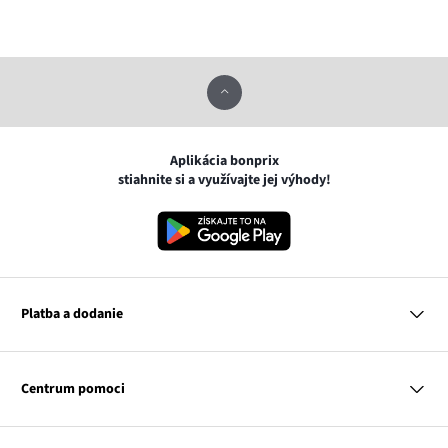
Aplikácia bonprix
stiahnite si a využívajte jej výhody!
Platba a dodanie
MasterCard
VISA
Centrum pomoci
Google pay
Apple pay
Otázky a odpovede