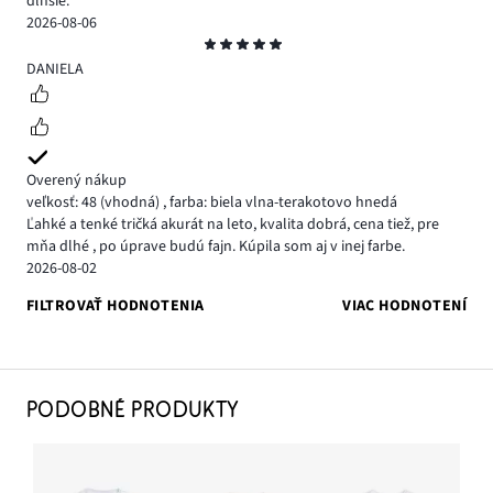
dlhsie.
2026-08-06
Hodnotenie
5
DANIELA
Overený nákup
veľkosť: 48
(vhodná)
,
farba: biela vlna-terakotovo hnedá
Ľahké a tenké tričká akurát na leto, kvalita dobrá, cena tiež, pre
mňa dlhé , po úprave budú fajn. Kúpila som aj v inej farbe.
2026-08-02
FILTROVAŤ HODNOTENIA
VIAC HODNOTENÍ
PODOBNÉ PRODUKTY