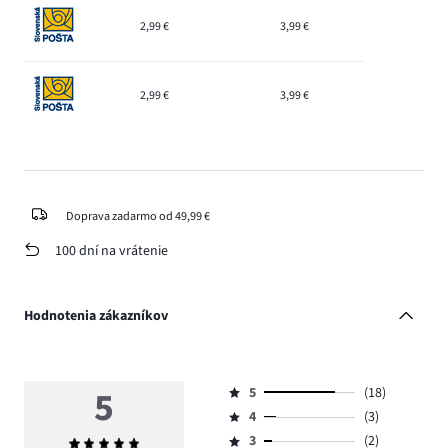
2,99 €
3,99 €
2,99 €
3,99 €
Doprava zadarmo od 49,99 €
100 dní na vrátenie
Hodnotenia zákazníkov
5
5
(18)
Hodnotenie
4
(3)
5,
Hodnotenie
počet
3
(2)
Priemerné
4,