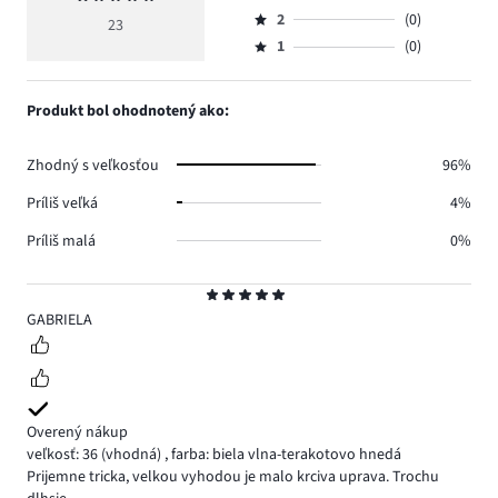
Hodnotenie
hlasov
hodnotenie
počet
2
(0)
3,
23
Hodnotenie
18.
5
hlasov
počet
1
(0)
2,
Hodnotenie
3.
hlasov
počet
1,
2.
hlasov
počet
Produkt bol ohodnotený ako:
0.
hlasov
0.
Zhodný s veľkosťou
96%
Príliš veľká
4%
Príliš malá
0%
Hodnotenie
5
GABRIELA
Overený nákup
veľkosť: 36
(vhodná)
,
farba: biela vlna-terakotovo hnedá
Prijemne tricka, velkou vyhodou je malo krciva uprava. Trochu