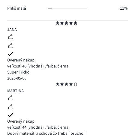
Príliš malá
11%
Hodnotenie
5
JANA
Overený nákup
veľkosť: 40
(vhodná)
,
farba: čierna
Super Tricko
2026-05-08
Hodnotenie
4
MARTINA
Overený nákup
veľkosť: 44
(vhodná)
,
farba: čierna
Dobrý materiál, a schová čo treba ( brucho )