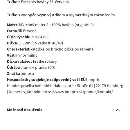
Tričko z čistej bio bavlny čili červená
Tričko s vodopádovým výstrihom a asymetrickým zakončením.
Materiál
Vrchný materiál: 100% bavlna (organická)
Farba
čili červená
Číslo výrobku
93604795
Dĺžka
63.5 cm (vo veľkosti 40/42)
Charakteristiky
dĺžka po brucho,dĺžka po ramená
Výstrih
normálny
Dĺžka rukávov
krátke rukávy
Údržba
pranie v práčke 30°C
Značka
bonprix
Hospodársky subjekt je zodpovedný voči EÚ
bonprix
Handelsgesellschaft mbH | Haldesdorfer Straße 61 | 22179 Hamburg
| Nemecko, Kontakt: https://www.bonprix.sk/pomoc/kontakt/
Možnosti doručenia