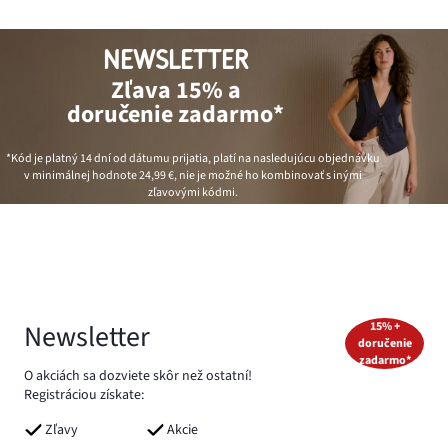
NEWSLETTER
Zľava 15% a
doručenie zadarmo*
*Kód je platný 14 dní od dátumu prijatia, platí na nasledujúcu objednávku
v minimálnej hodnote
24,99 €
, nie je možné ho kombinovať s inými
zľavovými kódmi.
Newsletter
15% +
doručenie
zadarmo*
O akciách sa dozviete skôr než ostatní!
Registráciou získate:
Zľavy
Akcie