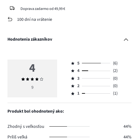
Doprava zadarmo od 49,99 €
100 dní na vrátenie
Hodnotenia zákazníkov
4
5
(6)
Hodnotenie
4
(2)
5,
Hodnotenie
počet
3
(0)
Priemerné
4,
Hodnotenie
hlasov
hodnotenie
počet
2
(0)
3,
9
Hodnotenie
6.
4
hlasov
počet
1
(1)
2,
Hodnotenie
2.
hlasov
počet
1,
0.
hlasov
počet
Produkt bol ohodnotený ako:
0.
hlasov
1.
Zhodný s veľkosťou
44%
Príliš veľká
44%