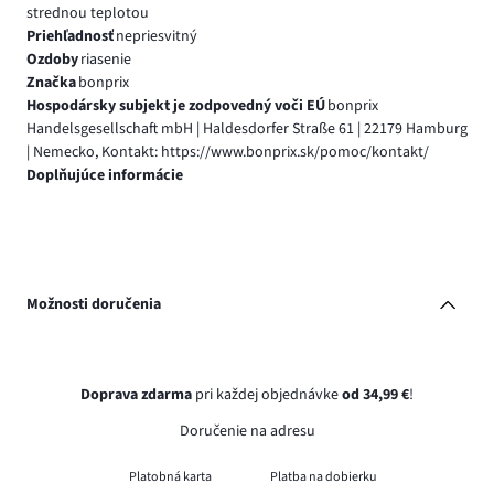
strednou teplotou
Priehľadnosť
nepriesvitný
Ozdoby
riasenie
Značka
bonprix
Hospodársky subjekt je zodpovedný voči EÚ
bonprix
Handelsgesellschaft mbH | Haldesdorfer Straße 61 | 22179 Hamburg
| Nemecko, Kontakt: https://www.bonprix.sk/pomoc/kontakt/
Doplňujúce informácie
Možnosti doručenia
Doprava zdarma
pri každej objednávke
od 34,99 €
!
Doručenie na adresu
Platobná karta
Platba na dobierku