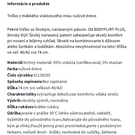
Informácie o produkte
Tričko z mäkkého viskózového mixu ružové drevo
Pekné tričko so širokým, nariaseným pásom. Od BODYFLIRT PLUS,
ženský štýl! Široký nariasený patent zabezpečuje skvelý komfort
pri nosení a ležérny vzhľad. Skvelé na kombinovanie k džínsom
alebo šortkám a lodičkám. Absolútna nevyhnutnosť na leto! Dĺžka
vo veľ. 40/42 cca 74 cm.
Materiál
Vrchný materiál: 95% viskóza (verifikovaná), 5% elastan
Farba
ružové drevo
Číslo výrobku
91139295
Spôsoby zapínania
Bez zapínania
Dĺžka
74 cm (vo veľkosti 40/42)
Charakteristiky
zvýrazňuje dekolt,viac komfortu vďaka streču
Výstrih
okrúhly výstrih, normálny
Dĺžka rukávov
krátke rukávy
Údržba
pranie v práčke 30°C ľahko ošetrovateľné, nebieliť,
Vyžehlite do pôvodného tvaru,Natvarujte do pôvodného tvaru,
kým je vlhký,Použiť jemný prací prostriedok,perte s podobnými
farbami, nečistiť (kruh - krížik), nevhodné do sušičky, žehlenie