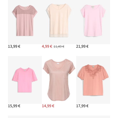
Nohavice Culotte z viskózového mixu
21,99 €
-12%
PRIDAŤ DO KOŠÍKA
Kabelka Shopper s remienkovým detailom
16,99 €
13,99 €
4,99 €
21,99 €
11,49 €
PRIDAŤ DO KOŠÍKA
Náušnice kruhy
13,99 €
PRIDAŤ DO KOŠÍKA
15,99 €
14,99 €
17,99 €