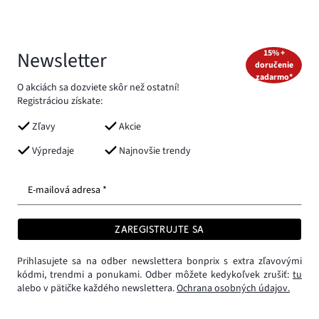
Newsletter
15% +
doručenie
zadarmo*
O akciách sa dozviete skôr než ostatní!
Registráciou získate:
Zľavy
Akcie
Výpredaje
Najnovšie trendy
E-mailová adresa *
ZAREGISTRUJTE SA
Prihlasujete sa na odber newslettera bonprix s extra zľavovými
kódmi, trendmi a ponukami. Odber môžete kedykoľvek zrušiť:
tu
alebo v pätičke každého newslettera.
Ochrana osobných údajov.