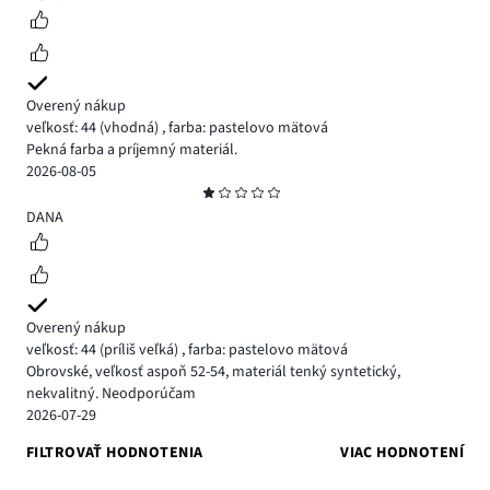
Overený nákup
veľkosť: 44
(vhodná)
,
farba: pastelovo mätová
Pekná farba a príjemný materiál.
2026-08-05
Hodnotenie
1
DANA
Overený nákup
veľkosť: 44
(príliš veľká)
,
farba: pastelovo mätová
Obrovské, veľkosť aspoň 52-54, materiál tenký syntetický,
nekvalitný. Neodporúčam
2026-07-29
FILTROVAŤ HODNOTENIA
VIAC HODNOTENÍ