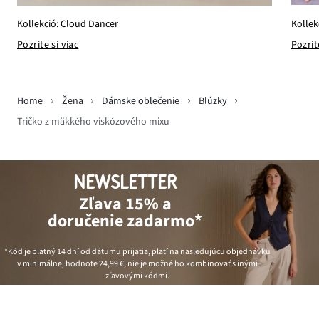
Kollek
Kollekció: Cloud Dancer
Pozrit
Pozrite si viac
Home
Žena
Dámske oblečenie
Blúzky
Tričko z mäkkého viskózového mixu
NEWSLETTER
Zľava 15% a
doručenie zadarmo*
*Kód je platný 14 dní od dátumu prijatia, platí na nasledujúcu objednávku
v minimálnej hodnote
24,99 €
, nie je možné ho kombinovať s inými
zľavovými kódmi.