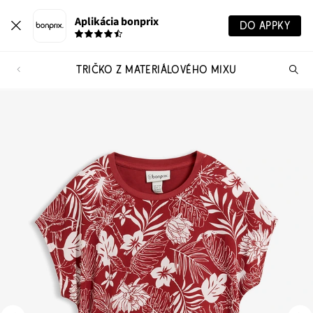
Aplikácia bonprix
DO APPKY
TRIČKO Z MATERIÁLOVÉHO MIXU
Hľ
pr