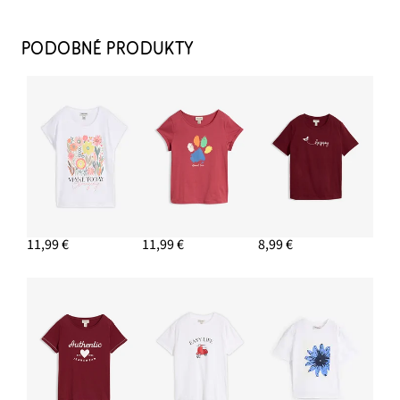
PODOBNÉ PRODUKTY
Nohavice s pukmi, letné, z viskózového mixu
31,99 €
PRIDAŤ DO KOŠÍKA
Šľapky, lykový vzhľad
18,99 €
11,99 €
11,99 €
8,99 €
PRIDAŤ DO KOŠÍKA
Náušnice kruhy