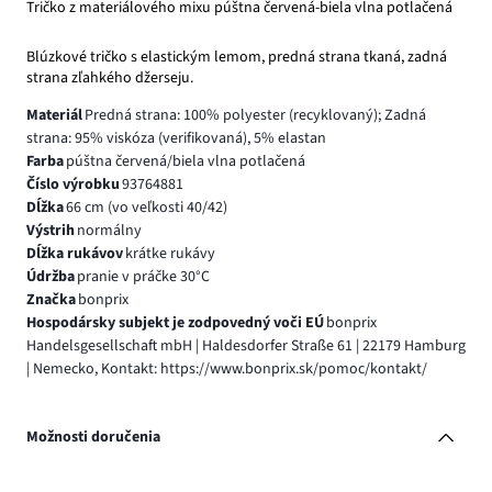
Tričko z materiálového mixu púštna červená-biela vlna potlačená
Blúzkové tričko s elastickým lemom, predná strana tkaná, zadná
strana zľahkého džerseju.
Materiál
Predná strana: 100% polyester (recyklovaný); Zadná
strana: 95% viskóza (verifikovaná), 5% elastan
Farba
púštna červená/biela vlna potlačená
Číslo výrobku
93764881
Dĺžka
66 cm (vo veľkosti 40/42)
Výstrih
normálny
Dĺžka rukávov
krátke rukávy
Údržba
pranie v práčke 30°C
Značka
bonprix
Hospodársky subjekt je zodpovedný voči EÚ
bonprix
Handelsgesellschaft mbH | Haldesdorfer Straße 61 | 22179 Hamburg
| Nemecko, Kontakt: https://www.bonprix.sk/pomoc/kontakt/
Možnosti doručenia