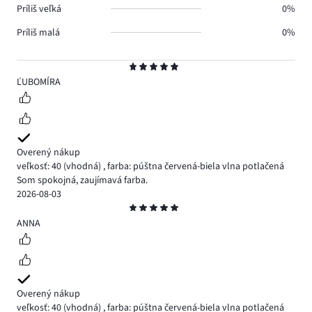
Príliš veľká
0%
Príliš malá
0%
Hodnotenie
5
ĽUBOMÍRA
Overený nákup
veľkosť: 40
(vhodná)
,
farba: púštna červená-biela vlna potlačená
Som spokojná, zaujímavá farba.
2026-08-03
Hodnotenie
5
ANNA
Overený nákup
veľkosť: 40
(vhodná)
,
farba: púštna červená-biela vlna potlačená