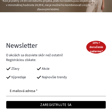
*Kód je platný 14 dní od dátumu prijatia, platí na nasledujúcu objednávku
v minimálnej hodnote
24,99 €
, nie je možné ho kombinovať s inými
zľavovými kódmi.
Newsletter
15% +
doručenie
zadarmo*
O akciách sa dozviete skôr než ostatní!
Registráciou získate:
Zľavy
Akcie
Výpredaje
Najnovšie trendy
E-mailová adresa *
ZAREGISTRUJTE SA