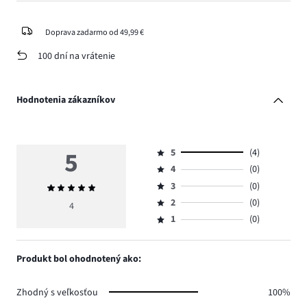
Doprava zadarmo od 49,99 €
100 dní na vrátenie
Hodnotenia zákazníkov
5
5
(4)
Hodnotenie
4
(0)
5,
Hodnotenie
počet
3
(0)
Priemerné
4,
Hodnotenie
hlasov
hodnotenie
počet
2
(0)
3,
4
Hodnotenie
4.
5
hlasov
počet
1
(0)
2,
Hodnotenie
0.
hlasov
počet
1,
0.
hlasov
počet
Produkt bol ohodnotený ako:
0.
hlasov
0.
Zhodný s veľkosťou
100%