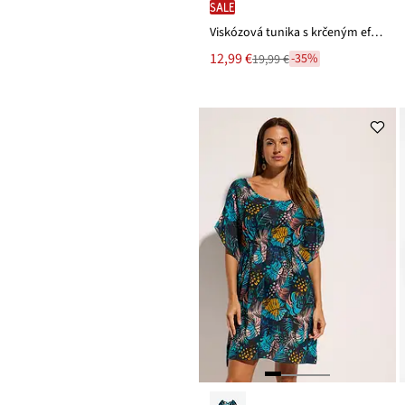
SALE
Viskózová tunika s krčeným efektom
Nová
12,99 €
-35%
19,99 €
Zľava
cena
z
je
ceny
19,99 €