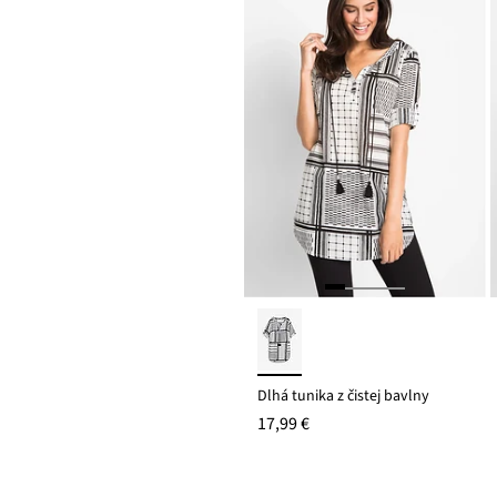
Dlhá tunika z čistej bavlny
17,99 €