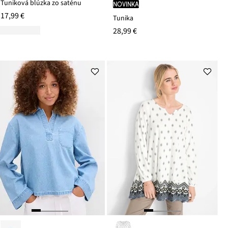
Tuniková blúzka zo saténu
novinka
17,99 €
Tunika
28,99 €