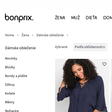
ŽENA
MUŽ
DIEŤA
DO
Home
Žena
Dámske oblečenie
Vybrané:
podľa obľúbenosti
Dámske oblečenie
Novinky
Blúzky
Bundy a plášte
Džínsy
Košele
Mikiny
Nohavice