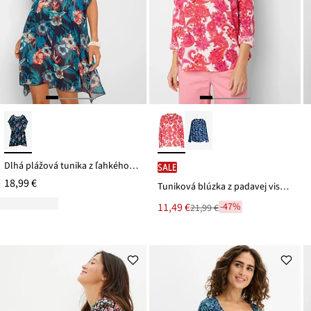
Dlhá plážová tunika z ľahkého šifónu
SALE
18,99 €
Tuniková blúzka z padavej viskózy
Nová
11,49 €
-47%
21,99 €
Zľava
cena
z
je
ceny
21,99 €