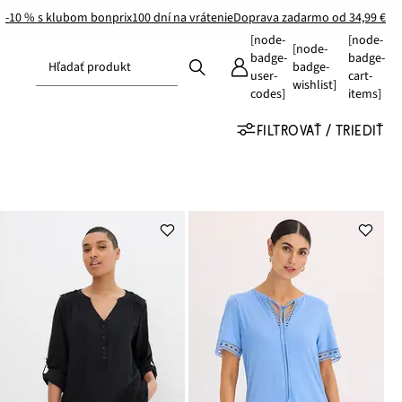
-10 % s klubom bonprix
100 dní na vrátenie
Doprava zadarmo od 34,99 €
[node-
[node-
[node-
badge-
badge-
Hľadať produkt
badge-
user-
cart-
wishlist]
codes]
items]
FILTROVAŤ / TRIEDIŤ