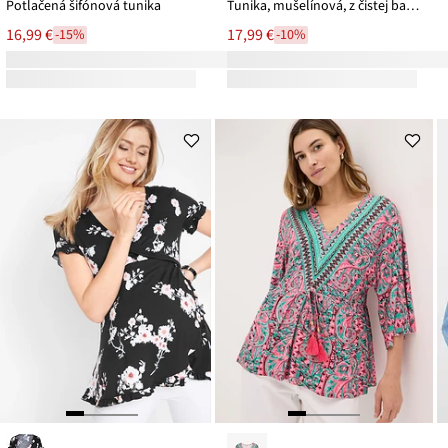
Potlačená šifónová tunika
Tunika, mušelínová, z čistej bavlny
16,99 €
17,99 €
-15%
-10%