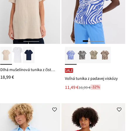
Dlhá mušelínová tunika z čistej bavlny
SALE
18,99 €
Voľná tunika z padavej viskózy
Nová
11,49 €
-32%
16,99 €
Zľava
cena
z
je
ceny
16,99 €