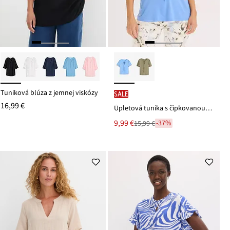
Tuniková blúza z jemnej viskózy
SALE
16,99 €
Úpletová tunika s čipkovanou stuhou
Nová
9,99 €
-37%
15,99 €
Zľava
cena
z
je
ceny
15,99 €