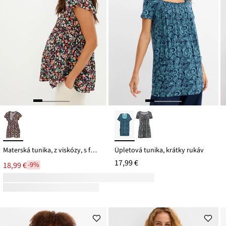
Materská tunika, z viskózy, s funkciou na dojčenie
Úpletová tunika, krátky rukáv
17,99 €
18,99 €
-9%