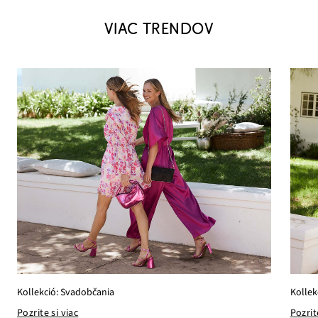
VIAC TRENDOV
Kollekció: Svadobčania
Kollek
Pozrite si viac
Pozrit