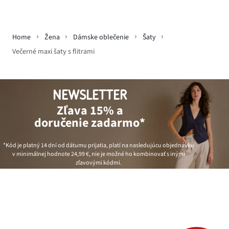
Home
Žena
Dámske oblečenie
Šaty
Večerné maxi šaty s flitrami
NEWSLETTER
Zľava 15% a
doručenie zadarmo*
*Kód je platný 14 dní od dátumu prijatia, platí na nasledujúcu objednávku
v minimálnej hodnote
24,99 €
, nie je možné ho kombinovať s inými
zľavovými kódmi.