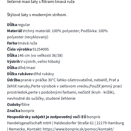
Večerné maxi šaty s flitrami tmavá ruža
Štýlové šaty s moderným strihom.
Dĺžka
regular
Materiál
Vrchný materiál: 100% polyester; Podšívka: 100%
polyester (recyklovaný)
Farba
tmavá ruža
Číslo výrobku
91254095
Dĺžka
146 cm (vo veľkosti 36/38)
Výstrih
V-výstrih, veľmi hlboký
Dĺžka
dlhé/maxi
Dĺžka rukávov
dlhé rukávy
Údržba
pranie v práčke 30°C ľahko ošetrovateľné, nebieliť, Prať a
žehliť naruby,Perte výrobok v sieťovom vrecku,Použiť jemný prací
prostriedok,perte s podobnými farbami, nečistiť (kruh - krížik),
nevhodné do sušičky, studené žehlenie
Ozdoby
flitre
Značka
bonprix
Hospodársky subjekt je zodpovedný voči EÚ
bonprix
Handelsgesellschaft mbH | Haldesdorfer Straße 61 | 22179 Hamburg
| Nemecko, Kontakt: https://www.bonprix.sk/pomoc/kontakt/