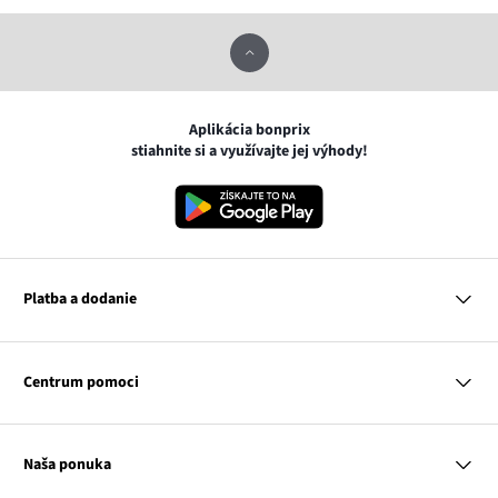
Aplikácia bonprix
stiahnite si a využívajte jej výhody!
Platba a dodanie
MasterCard
VISA
Centrum pomoci
Google pay
Apple pay
Otázky a odpovede
Platba a dodanie
Naša ponuka
Slovenská pošta
Vrátenie a reklamácia