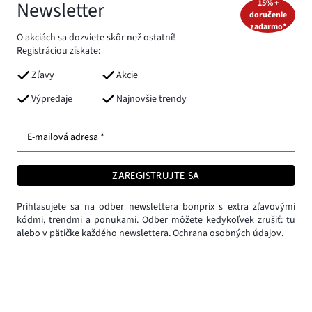
Newsletter
15% +
doručenie
zadarmo*
O akciách sa dozviete skôr než ostatní!
Registráciou získate:
Zľavy
Akcie
Výpredaje
Najnovšie trendy
E-mailová adresa *
ZAREGISTRUJTE SA
Prihlasujete sa na odber newslettera bonprix s extra zľavovými
kódmi, trendmi a ponukami. Odber môžete kedykoľvek zrušiť:
tu
alebo v pätičke každého newslettera.
Ochrana osobných údajov.