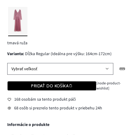
tmavá ruža
varianta
:
Dĺžka Regular (Ideálna pre výšku: 164cm-172cm)
Vybrať veľkosť
[node-product-
PRIDAŤ DO KOŠÍKA
wishlist]
168 osobám sa tento produkt páči
68 osôb si prezrelo tento produkt v priebehu 24h
Informácie o produkte