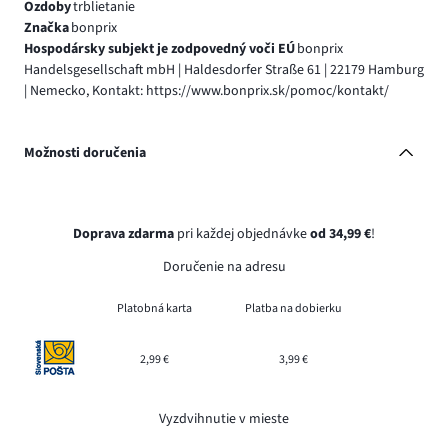
Ozdoby
trblietanie
Značka
bonprix
Hospodársky subjekt je zodpovedný voči EÚ
bonprix
Handelsgesellschaft mbH | Haldesdorfer Straße 61 | 22179 Hamburg
| Nemecko, Kontakt: https://www.bonprix.sk/pomoc/kontakt/
Možnosti doručenia
Doprava zdarma
pri každej objednávke
od 34,99 €
!
Doručenie na adresu
Platobná karta
Platba na dobierku
2,99 €
3,99 €
Vyzdvihnutie v mieste