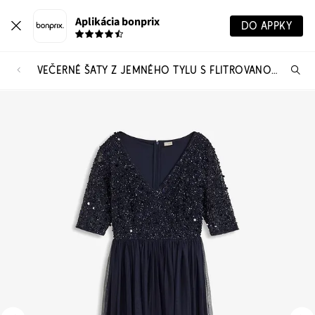
Aplikácia bonprix
DO APPKY
VEČERNÉ ŠATY Z JEMNÉHO TYLU S FLITROVANOU VÝŠIVKOU
Hľ
pr