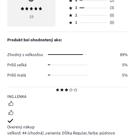
4
(2)
5,
Hodnotenie
počet
3
(3)
Priemerné
4,
Hodnotenie
hlasov
hodnotenie
počet
2
(0)
3,
19
Hodnotenie
14.
5
hlasov
počet
1
(0)
2,
Hodnotenie
2.
hlasov
počet
1,
3.
hlasov
počet
Produkt bol ohodnotený ako:
0.
hlasov
0.
Zhodný s veľkosťou
89%
Príliš veľká
5%
Príliš malá
5%
Hodnotenie
3
ING.LENKA
Overený nákup
veľkosť: 44
(vhodná)
,
varianta: Dĺžka Regular,
farba: púdrovo