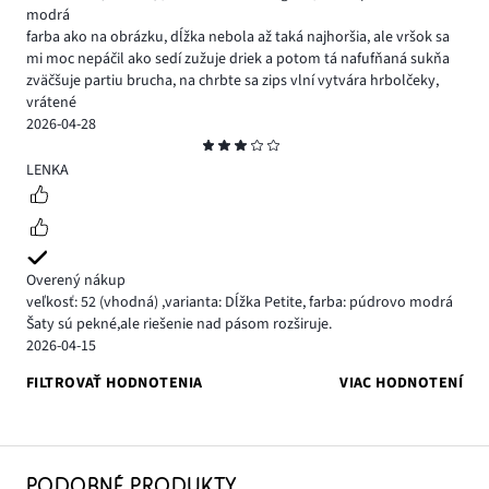
modrá
farba ako na obrázku, dĺžka nebola až taká najhoršia, ale vršok sa
mi moc nepáčil ako sedí zužuje driek a potom tá nafufňaná sukňa
zväčšuje partiu brucha, na chrbte sa zips vlní vytvára hrbolčeky,
vrátené
2026-04-28
Hodnotenie
3
LENKA
Overený nákup
veľkosť: 52
(vhodná)
,
varianta: Dĺžka Petite,
farba: púdrovo modrá
Šaty sú pekné,ale riešenie nad pásom rozširuje.
2026-04-15
FILTROVAŤ HODNOTENIA
VIAC HODNOTENÍ
PODOBNÉ PRODUKTY