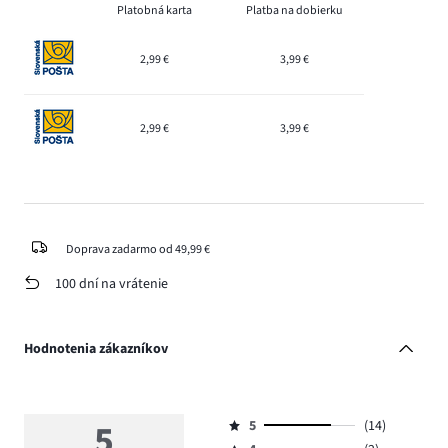
Platobná karta
Platba na dobierku
2,99 €
3,99 €
2,99 €
3,99 €
Doprava zadarmo od 49,99 €
100 dní na vrátenie
Hodnotenia zákazníkov
5
5
(14)
Hodnotenie