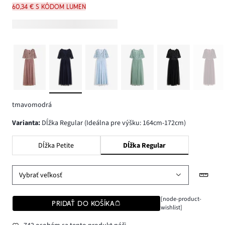
60,34 € s kódom LUMEN
tmavomodrá
varianta
:
Dĺžka Regular (Ideálna pre výšku: 164cm-172cm)
Dĺžka Petite
Dĺžka Regular
Vybrať veľkosť
[node-product-
PRIDAŤ DO KOŠÍKA
wishlist]