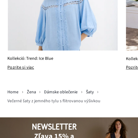
Kollekció: Trend: Ice Blue
Kollek
Pozrite si viac
Pozrit
Home
Žena
Dámske oblečenie
Šaty
Večerné šaty z jemného tylu s flitrovanou výšivkou
NEWSLETTER
Zľava 15% a