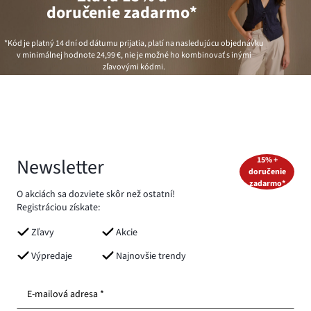
doručenie zadarmo*
*Kód je platný 14 dní od dátumu prijatia, platí na nasledujúcu objednávku
v minimálnej hodnote
24,99 €
, nie je možné ho kombinovať s inými
zľavovými kódmi.
Newsletter
15% +
doručenie
zadarmo*
O akciách sa dozviete skôr než ostatní!
Registráciou získate:
Zľavy
Akcie
Výpredaje
Najnovšie trendy
E-mailová adresa *