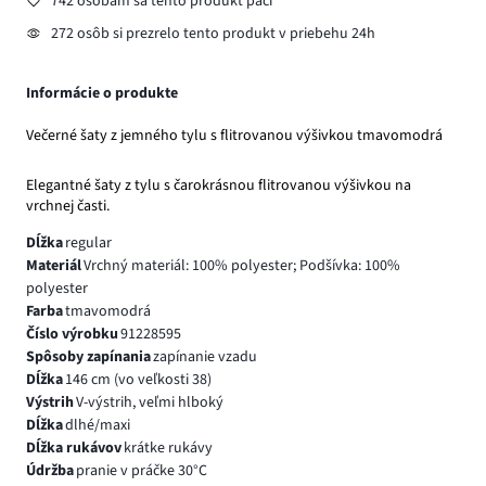
742 osobám sa tento produkt páči
272 osôb si prezrelo tento produkt v priebehu 24h
Informácie o produkte
Večerné šaty z jemného tylu s flitrovanou výšivkou tmavomodrá
Elegantné šaty z tylu s čarokrásnou flitrovanou výšivkou na
vrchnej časti.
Dĺžka
regular
Materiál
Vrchný materiál: 100% polyester; Podšívka: 100%
polyester
Farba
tmavomodrá
Číslo výrobku
91228595
Spôsoby zapínania
zapínanie vzadu
Dĺžka
146 cm (vo veľkosti 38)
Výstrih
V-výstrih, veľmi hlboký
Dĺžka
dlhé/maxi
Dĺžka rukávov
krátke rukávy
Údržba
pranie v práčke 30°C