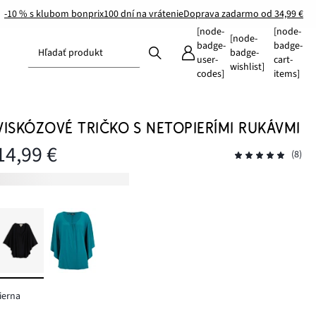
-10 % s klubom bonprix
100 dní na vrátenie
Doprava zadarmo od 34,99 €
[node-
[node-
[node-
badge-
badge-
Hľadať produkt
badge-
user-
cart-
wishlist]
codes]
items]
VISKÓZOVÉ TRIČKO S NETOPIERÍMI RUKÁVMI
14,99 €
(8)
ierna