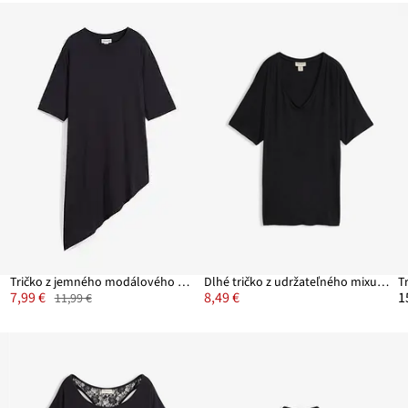
Tričko z jemného modálového mixu
Dlhé tričko z udržateľného mixu viskózy
T
7,99 €
8,49 €
1
11,99 €