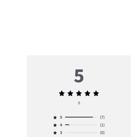
5
Priemerné
hodnotenie
8
5
5
(7)
Hodnotenie
4
(1)
5,
Hodnotenie
počet
3
(0)
4,
Hodnotenie