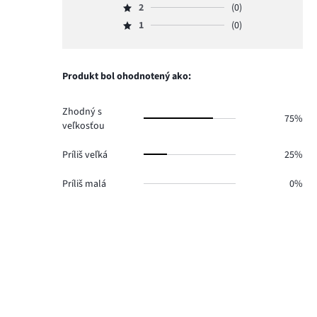
hlasov
počet
2
(0)
3,
Hodnotenie
7.
hlasov
počet
1
(0)
2,
Hodnotenie
1.
hlasov
počet
1,
0.
hlasov
počet
0.
hlasov
Produkt bol ohodnotený ako:
0.
Zhodný s
75%
veľkosťou
Príliš veľká
25%
Príliš malá
0%