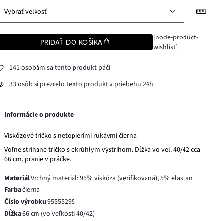
Vybrať veľkosť
[node-product-
PRIDAŤ DO KOŠÍKA
wishlist]
141 osobám sa tento produkt páči
33 osôb si prezrelo tento produkt v priebehu 24h
Informácie o produkte
Viskózové tričko s netopierími rukávmi čierna
Voľne strihané tričko s okrúhlym výstrihom. Dĺžka vo veľ. 40/42 cca
66 cm, pranie v práčke.
Materiál
Vrchný materiál: 95% viskóza (verifikovaná), 5% elastan
Farba
čierna
Číslo výrobku
95555295
Dĺžka
66 cm (vo veľkosti 40/42)