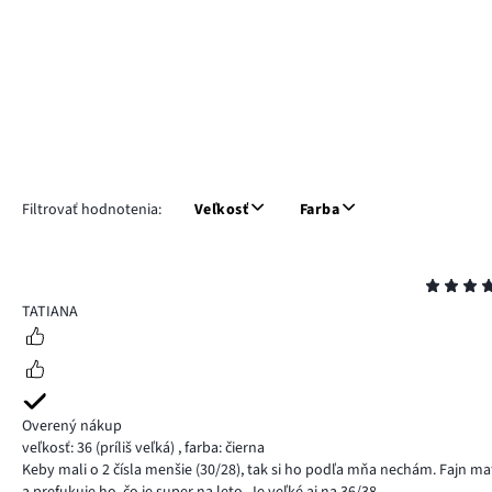
Filtrovať hodnotenia:
Veľkosť
Farba
Hodnotenie
5
TATIANA
Overený nákup
veľkosť: 36
(príliš veľká)
,
farba: čierna
Keby mali o 2 čísla menšie (30/28), tak si ho podľa mňa nechám. Fajn ma
a prefukuje ho, čo je super na leto. Je veľké aj na 36/38.