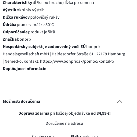
Charakteristiky
dĺžka po brucho,dĺžka po ramená
Výstrih
okrúhly výstrih
Dĺžka rukávov
polovičný rukáv
Údržba
pranie v práčke 30°C
Odporúčanie
produkt je širší
Značka
bonprix
Hospodársky subjekt je zodpovedný voči EÚ
bonprix
Handelsgesellschaft mbH | Haldesdorfer Straße 61 | 22179 Hamburg
| Nemecko, Kontakt: https://www.bonprix.sk/pomoc/kontakt/
Doplňujúce informácie
Možnosti doručenia
Doprava zdarma
pri každej objednávke
od 34,99 €
!
Doručenie na adresu
Platobná karta
Platba na dobierku