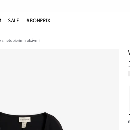
M
SALE
#BONPRIX
o s netopierími rukávmi
č