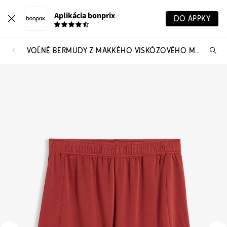
Aplikácia bonprix
DO APPKY
VOĽNÉ BERMUDY Z MÄKKÉHO VISKÓZOVÉHO MIXU
Hľ
pr