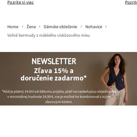
Pozrit
Pozrite si viac
Home
Žena
Dámske oblečenie
Nohavice
Voľné bermudy z mäkkého viskózového mixu
NEWSLETTER
Zľava 15% a
doručenie zadarmo*
*Kód je platný 14 dní od dátumu prijatia, platí na nasledujúcu objednávku
v minimálnej hodnote
24,99 €
, nie je možné ho kombinovať s inými
zľavovými kódmi.