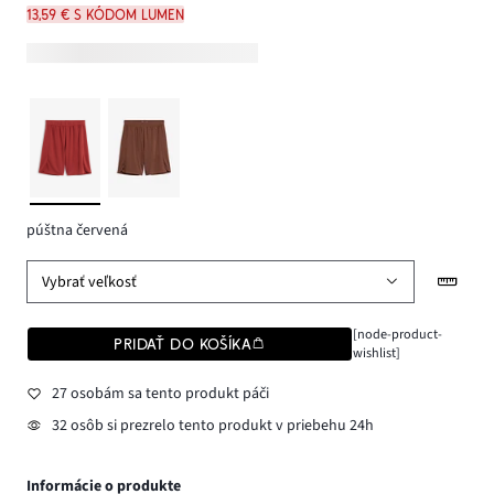
13,59 € s kódom LUMEN
púštna červená
Vybrať veľkosť
[node-product-
PRIDAŤ DO KOŠÍKA
wishlist]
27 osobám sa tento produkt páči
32 osôb si prezrelo tento produkt v priebehu 24h
Informácie o produkte