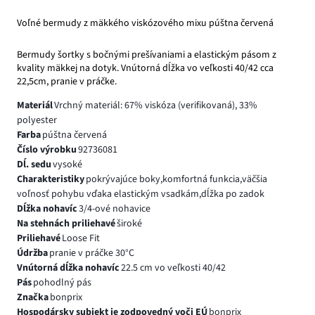
Voľné bermudy z mäkkého viskózového mixu púštna červená
Bermudy šortky s bočnými prešívaniami a elastickým pásom z
kvality mäkkej na dotyk. Vnútorná dĺžka vo veľkosti 40/42 cca
22,5cm, pranie v práčke.
Materiál
Vrchný materiál: 67% viskóza (verifikovaná), 33%
polyester
Farba
púštna červená
Číslo výrobku
92736081
Dĺ. sedu
vysoké
Charakteristiky
pokrývajúce boky,komfortná funkcia,väčšia
voľnosť pohybu vďaka elastickým vsadkám,dĺžka po zadok
Dĺžka nohavíc
3/4-ové nohavice
Na stehnách priliehavé
široké
Priliehavé
Loose Fit
Údržba
pranie v práčke 30°C
Vnútorná dĺžka nohavíc
22.5 cm vo veľkosti 40/42
Pás
pohodlný pás
Značka
bonprix
Hospodársky subjekt je zodpovedný voči EÚ
bonprix