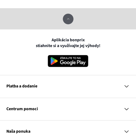
Aplikácia bonprix
stiahnite si a využívajte jej výhody!
Platba a dodanie
MasterCard
VISA
Centrum pomoci
Google pay
Apple pay
Otázky a odpovede
Platba a dodanie
Naša ponuka
Slovenská pošta
Vrátenie a reklamácia