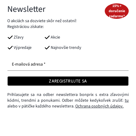
Newsletter
15% +
doručenie
zadarmo*
O akciách sa dozviete skôr než ostatní!
Registráciou získate:
Zľavy
Akcie
Výpredaje
Najnovšie trendy
E-mailová adresa *
ZAREGISTRUJTE SA
Prihlasujete sa na odber newslettera bonprix s extra zľavovými
kódmi, trendmi a ponukami. Odber môžete kedykoľvek zrušiť:
tu
alebo v pätičke každého newslettera.
Ochrana osobných údajov.