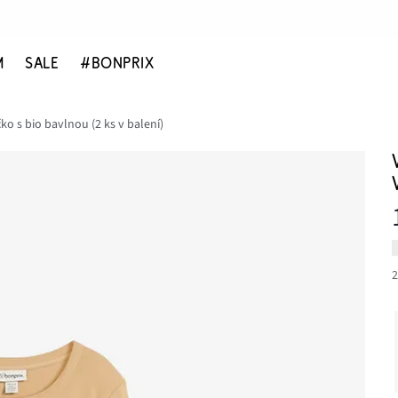
M
SALE
#BONPRIX
ko s bio bavlnou (2 ks v balení)
2