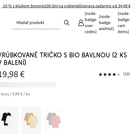
-10 % s klubom bonprix
100 dní na vrátenie
Doprava zadarmo od 34,99 €
[node-
[node-
[node-
badge-
badge-
Hľadať produkt
badge-
user-
cart-
wishlist]
codes]
items]
VRÚBKOVANÉ TRIČKO S BIO BAVLNOU (2 KS
V BALENÍ)
19,98 €
(10)
 kusy | 9,99 € / ks