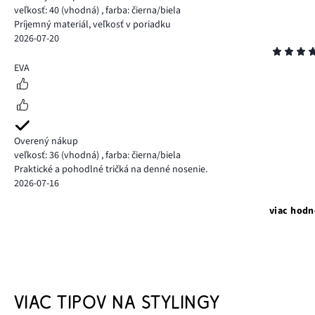
veľkosť: 40
(vhodná)
,
farba: čierna/biela
Príjemný materiál, veľkosť v poriadku
2026-07-20
Hodnotenie
5
EVA
Overený nákup
veľkosť: 36
(vhodná)
,
farba: čierna/biela
Praktické a pohodlné tričká na denné nosenie.
2026-07-16
viac hodn
VIAC TIPOV NA STYLINGY