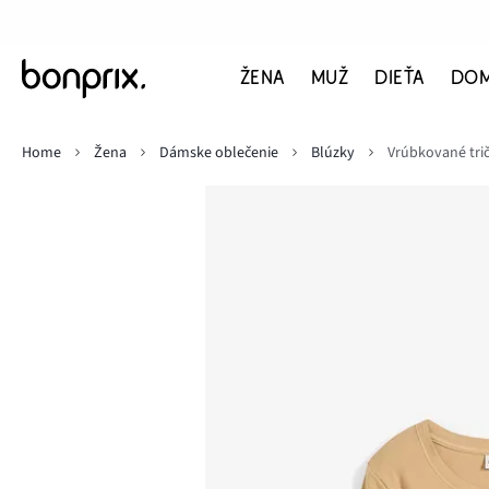
ŽENA
MUŽ
DIEŤA
DO
Home
Žena
Dámske oblečenie
Blúzky
Vrúbkované trič