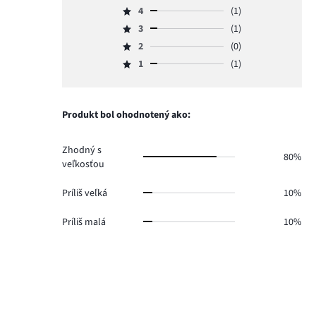
4
(1)
5,
Hodnotenie
počet
3
(1)
4,
Hodnotenie
hlasov
počet
2
(0)
3,
Hodnotenie
7.
hlasov
počet
1
(1)
2,
Hodnotenie
1.
hlasov
počet
1,
1.
hlasov
počet
0.
hlasov
Produkt bol ohodnotený ako:
1.
Zhodný s
80%
veľkosťou
Príliš veľká
10%
Príliš malá
10%