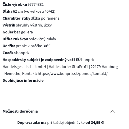
Číslo výrobku
97774381
Dĺžka
62 cm (vo veľkosti 40/42)
Charakteristiky
dĺžka po ramená
Výstrih
okrúhly výstrih, úzky
Golier
bez goliera
Dĺžka rukávov
polovičný rukáv
Údržba
pranie v práčke 30°C
Značka
bonprix
Hospodársky subjekt je zodpovedný voči EÚ
bonprix
Handelsgesellschaft mbH | Haldesdorfer Straße 61 | 22179 Hamburg
| Nemecko, Kontakt: https://www.bonprix.sk/pomoc/kontakt/
Doplňujúce informácie
Možnosti doručenia
Doprava zdarma
pri každej objednávke
od 34,99 €
!