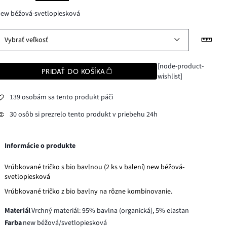
ew béžová-svetlopiesková
Vybrať veľkosť
[node-product-
PRIDAŤ DO KOŠÍKA
wishlist]
139 osobám sa tento produkt páči
30 osôb si prezrelo tento produkt v priebehu 24h
Informácie o produkte
Vrúbkované tričko s bio bavlnou (2 ks v balení) new béžová-
svetlopiesková
Vrúbkované tričko z bio bavlny na rôzne kombinovanie.
Materiál
Vrchný materiál: 95% bavlna (organická), 5% elastan
Farba
new béžová/svetlopiesková