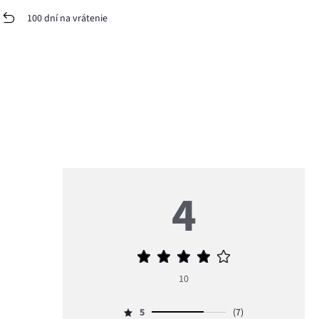
100 dní na vrátenie
4
Priemerné
hodnotenie
10
4
5
(7)
Hodnotenie