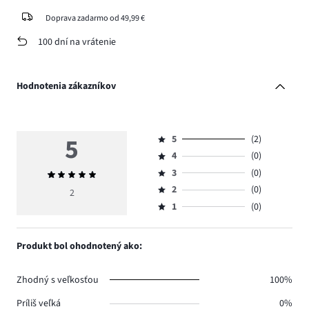
Doprava zadarmo od 49,99 €
100 dní na vrátenie
Hodnotenia zákazníkov
5
5
(2)
Hodnotenie
4
(0)
5,
Hodnotenie
počet
3
(0)
Priemerné
4,
Hodnotenie
hlasov
hodnotenie
počet
2
(0)
3,
2
Hodnotenie
2.
5
hlasov
počet
1
(0)
2,
Hodnotenie
0.
hlasov
počet
1,
0.
hlasov
počet
Produkt bol ohodnotený ako:
0.
hlasov
0.
Zhodný s veľkosťou
100%
Príliš veľká
0%