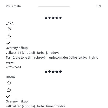
Príliš malá
0%
Hodnotenie
5
JANA
Overený nákup
veľkosť: 36
(vhodná)
,
farba: jahodová
Tesné, ale to je tým rebrovým úpletom, dosť dlhé rukávy, inak je
super.
2026-05-14
Hodnotenie
5
DIANA
Overený nákup
veľkosť: 40
(vhodná)
,
farba: tmavomodrá