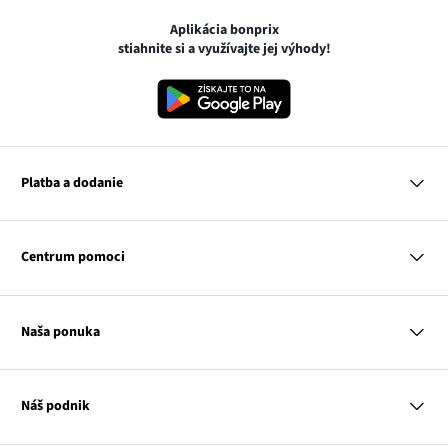
Aplikácia bonprix
stiahnite si a využívajte jej výhody!
Platba a dodanie
MasterCard
VISA
Centrum pomoci
Google pay
Apple pay
Otázky a odpovede
Platba a dodanie
Naša ponuka
Slovenská pošta
Vrátenie a reklamácia
Tabuľka veľkostí
Platba na dobierku
Žena
Klub bonprix
Muž
Katalóg
Náš podnik
Dieťa
Influencers
Dom
Kontakt