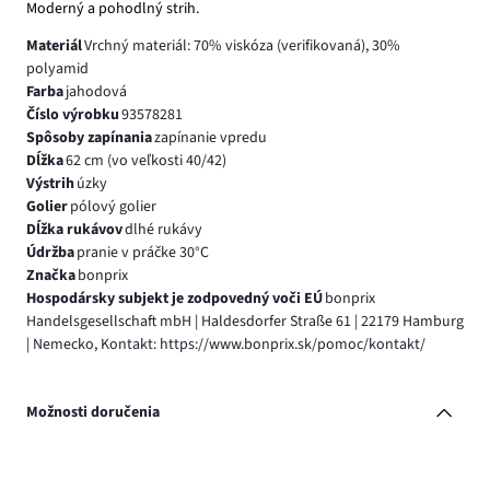
Moderný a pohodlný strih.
Materiál
Vrchný materiál: 70% viskóza (verifikovaná), 30%
polyamid
Farba
jahodová
Číslo výrobku
93578281
Spôsoby zapínania
zapínanie vpredu
Dĺžka
62 cm (vo veľkosti 40/42)
Výstrih
úzky
Golier
pólový golier
Dĺžka rukávov
dlhé rukávy
Údržba
pranie v práčke 30°C
Značka
bonprix
Hospodársky subjekt je zodpovedný voči EÚ
bonprix
Handelsgesellschaft mbH | Haldesdorfer Straße 61 | 22179 Hamburg
| Nemecko, Kontakt: https://www.bonprix.sk/pomoc/kontakt/
Možnosti doručenia