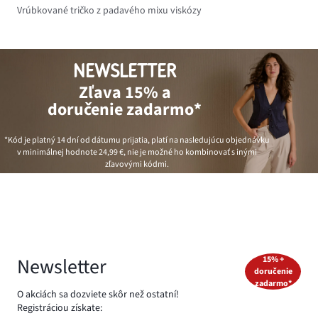
Vrúbkované tričko z padavého mixu viskózy
NEWSLETTER
Zľava 15% a
doručenie zadarmo*
*Kód je platný 14 dní od dátumu prijatia, platí na nasledujúcu objednávku
v minimálnej hodnote
24,99 €
, nie je možné ho kombinovať s inými
zľavovými kódmi.
Newsletter
15% +
doručenie
zadarmo*
O akciách sa dozviete skôr než ostatní!
Registráciou získate: