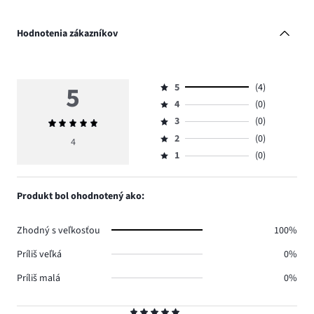
Hodnotenia zákazníkov
5
5
(4)
Hodnotenie
4
(0)
5,
Hodnotenie
počet
3
(0)
Priemerné
4,
Hodnotenie
hlasov
hodnotenie
počet
2
(0)
3,
4
Hodnotenie
4.
5
hlasov
počet
1
(0)
2,
Hodnotenie
0.
hlasov
počet
1,
0.
hlasov
počet
Produkt bol ohodnotený ako:
0.
hlasov
0.
Zhodný s veľkosťou
100%
Príliš veľká
0%
Príliš malá
0%
Hodnotenie