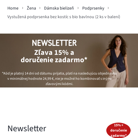
Home
Žena
Dámska bielizeň
Podprsenky
Vystužená podprsenka bez kostíc s bio bavlnou (2 ks v balení)
NEWSLETTER
Zľava 15% a
doručenie zadarmo*
*Kód je platný 14 dní od dátumu prijatia, platí na nasledujúcu objednávku
v minimálnej hodnote
24,99 €
, nie je možné ho kombinovať s inými
zľavovými kódmi.
Newsletter
15% +
doručenie
zadarmo*