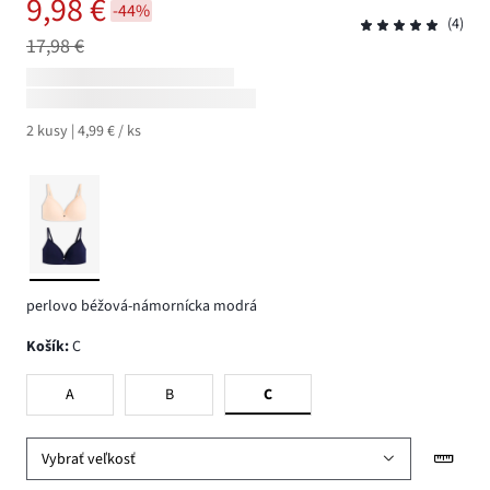
9,98 €
-44%
(4)
17,98 €
2 kusy | 4,99 € / ks
perlovo béžová-námornícka modrá
Košík
:
C
A
B
C
Vybrať veľkosť