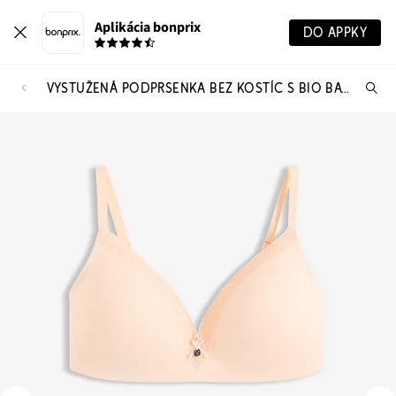
Aplikácia bonprix
DO APPKY
VYSTUŽENÁ PODPRSENKA BEZ KOSTÍC S BIO BAVLNOU (2 KS V BALENÍ)
Hľ
pr