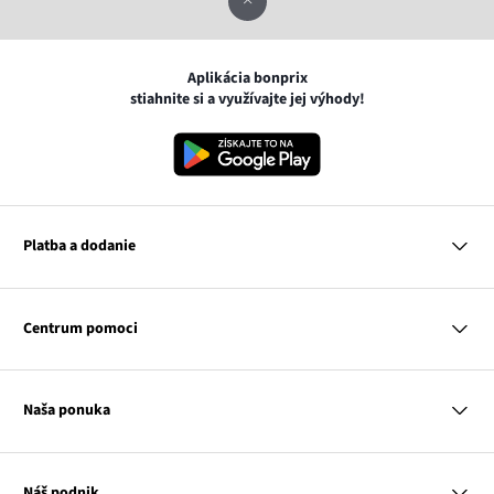
Aplikácia bonprix
stiahnite si a využívajte jej výhody!
Platba a dodanie
MasterCard
VISA
Centrum pomoci
Google pay
Apple pay
Otázky a odpovede
Platba a dodanie
Naša ponuka
Slovenská pošta
Vrátenie a reklamácia
Tabuľka veľkostí
Platba na dobierku
Žena
Klub bonprix
Muž
Katalóg
Náš podnik