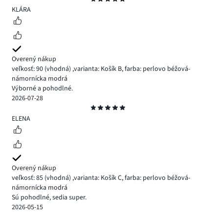
5
KLÁRA
Overený nákup
veľkosť: 90
(vhodná)
,
varianta: Košík B,
farba: perlovo béžová-
námornícka modrá
Výborné a pohodlné.
2026-07-28
Hodnotenie
5
ELENA
Overený nákup
veľkosť: 85
(vhodná)
,
varianta: Košík C,
farba: perlovo béžová-
námornícka modrá
Sú pohodlné, sedia super.
2026-05-15