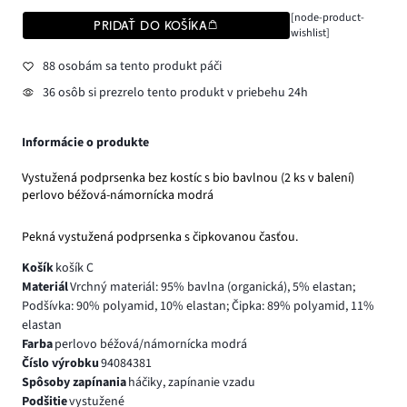
[node-product-
PRIDAŤ DO KOŠÍKA
wishlist]
88 osobám sa tento produkt páči
36 osôb si prezrelo tento produkt v priebehu 24h
Informácie o produkte
Vystužená podprsenka bez kostíc s bio bavlnou (2 ks v balení)
perlovo béžová-námornícka modrá
Pekná vystužená podprsenka s čipkovanou časťou.
Košík
košík C
Materiál
Vrchný materiál: 95% bavlna (organická), 5% elastan;
Podšívka: 90% polyamid, 10% elastan; Čipka: 89% polyamid, 11%
elastan
Farba
perlovo béžová/námornícka modrá
Číslo výrobku
94084381
Spôsoby zapínania
háčiky, zapínanie vzadu
Podšitie
vystužené