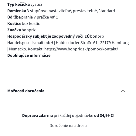
Typ košíčka
výstuž
Ramienka
3-stupňovo nastaviteľné, prestaviteľné, štandard
Údržba
pranie v práčke 40°C
Kostice
bez kostíc
Značka
bonprix
Hospodársky subjekt je zodpovedný voči EÚ
bonprix
Handelsgesellschaft mbH | Haldesdorfer Straße 61 | 22179 Hamburg
| Nemecko, Kontakt: https://www.bonprix.sk/pomoc/kontakt/
Doplňujúce informácie
Možnosti doručenia
Doprava zdarma
pri každej objednávke
od 34,99 €
!
Doručenie na adresu