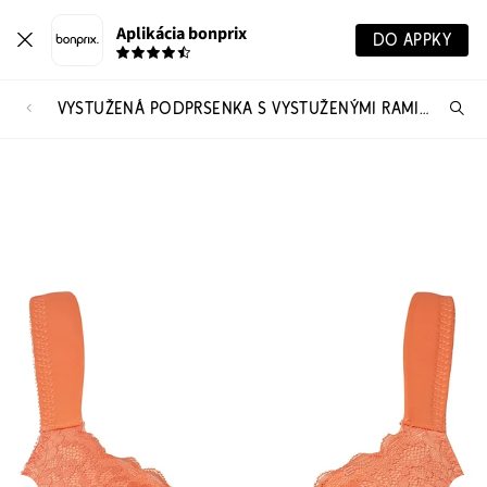
Aplikácia bonprix
DO APPKY
VYSTUŽENÁ PODPRSENKA S VYSTUŽENÝMI RAMIENKAMI
Hľ
pr