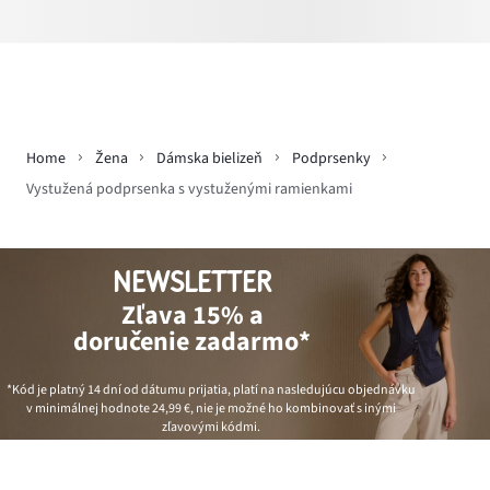
Home
Žena
Dámska bielizeň
Podprsenky
Vystužená podprsenka s vystuženými ramienkami
NEWSLETTER
Zľava 15% a
doručenie zadarmo*
*Kód je platný 14 dní od dátumu prijatia, platí na nasledujúcu objednávku
v minimálnej hodnote
24,99 €
, nie je možné ho kombinovať s inými
zľavovými kódmi.