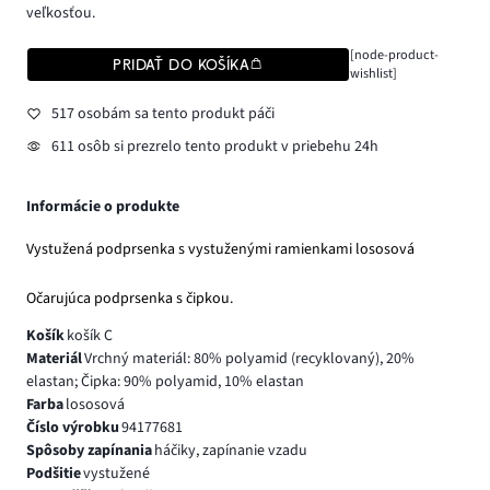
veľkosťou.
[node-product-
PRIDAŤ DO KOŠÍKA
wishlist]
517 osobám sa tento produkt páči
611 osôb si prezrelo tento produkt v priebehu 24h
Informácie o produkte
Vystužená podprsenka s vystuženými ramienkami lososová
Očarujúca podprsenka s čipkou.
Košík
košík C
Materiál
Vrchný materiál: 80% polyamid (recyklovaný), 20%
elastan; Čipka: 90% polyamid, 10% elastan
Farba
lososová
Číslo výrobku
94177681
Spôsoby zapínania
háčiky, zapínanie vzadu
Podšitie
vystužené