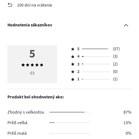
100 dní na vrátenie
Hodnotenia zákazníkov
5
5
(57)
Hodnotenie
4
(3)
5,
Hodnotenie
počet
3
(2)
Priemerné
4,
Hodnotenie
hlasov
hodnotenie
počet
2
(0)
3,
63
Hodnotenie
57.
5
hlasov
počet
1
(1)
2,
Hodnotenie
3.
hlasov
počet
1,
2.
hlasov
počet
Produkt bol ohodnotený ako:
0.
hlasov
1.
Zhodný s veľkosťou
87%
Príliš veľká
13%
Príliš malá
0%