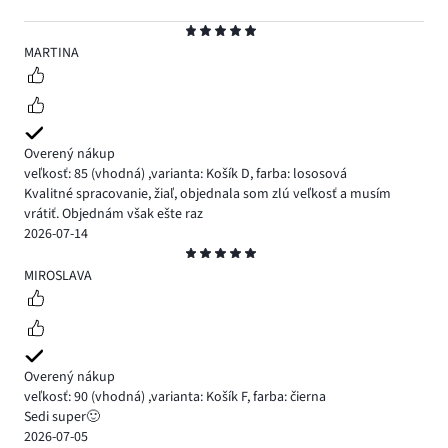
Hodnotenie
5
MARTINA
Overený nákup
veľkosť: 85
(vhodná)
,
varianta: Košík D,
farba: lososová
Kvalitné spracovanie, žiaľ, objednala som zlú veľkosť a musím
vrátiť. Objednám však ešte raz
2026-07-14
Hodnotenie
5
MIROSLAVA
Overený nákup
veľkosť: 90
(vhodná)
,
varianta: Košík F,
farba: čierna
Sedi super🙂
2026-07-05