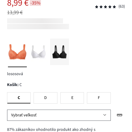
8,99 €
-35%
(63)
13,99 €
lososová
Košík
:
C
C
D
E
F
Vybrať veľkosť
87% zákazníkov ohodnotilo produkt ako zhodný s