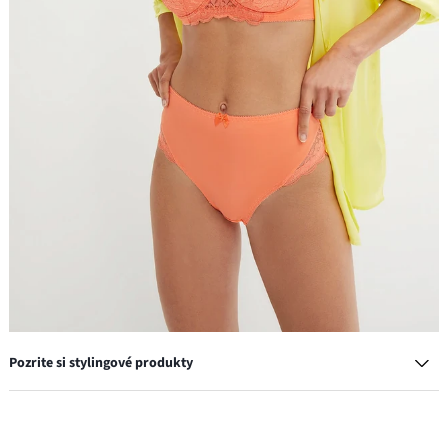
Pozrite si stylingové produkty
Vystužená podprsenka s vystuženými ramienkami