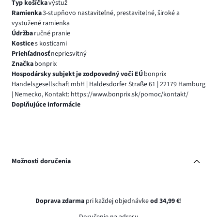
Typ košíčka
výstuž
Ramienka
3-stupňovo nastaviteľné, prestaviteľné, široké a
vystužené ramienka
Údržba
ručné pranie
Kostice
s kosticami
Priehľadnosť
nepriesvitný
Značka
bonprix
Hospodársky subjekt je zodpovedný voči EÚ
bonprix
Handelsgesellschaft mbH | Haldesdorfer Straße 61 | 22179 Hamburg
| Nemecko, Kontakt: https://www.bonprix.sk/pomoc/kontakt/
Doplňujúce informácie
Možnosti doručenia
Doprava zdarma
pri každej objednávke
od 34,99 €
!
Doručenie na adresu