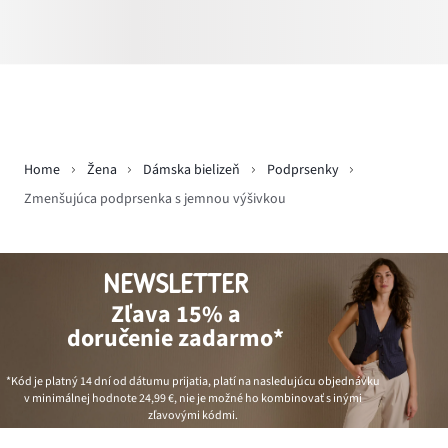
Home
Žena
Dámska bielizeň
Podprsenky
Zmenšujúca podprsenka s jemnou výšivkou
NEWSLETTER
Zľava 15% a
doručenie zadarmo*
*Kód je platný 14 dní od dátumu prijatia, platí na nasledujúcu objednávku
v minimálnej hodnote
24,99 €
, nie je možné ho kombinovať s inými
zľavovými kódmi.