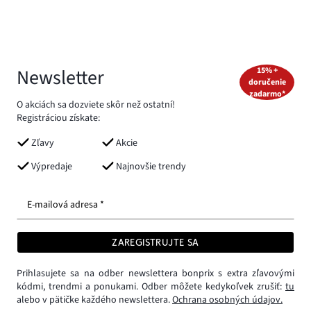
Newsletter
15% +
doručenie
zadarmo*
O akciách sa dozviete skôr než ostatní!
Registráciou získate:
Zľavy
Akcie
Výpredaje
Najnovšie trendy
E-mailová adresa *
ZAREGISTRUJTE SA
Prihlasujete sa na odber newslettera bonprix s extra zľavovými
kódmi, trendmi a ponukami. Odber môžete kedykoľvek zrušiť:
tu
alebo v pätičke každého newslettera.
Ochrana osobných údajov.