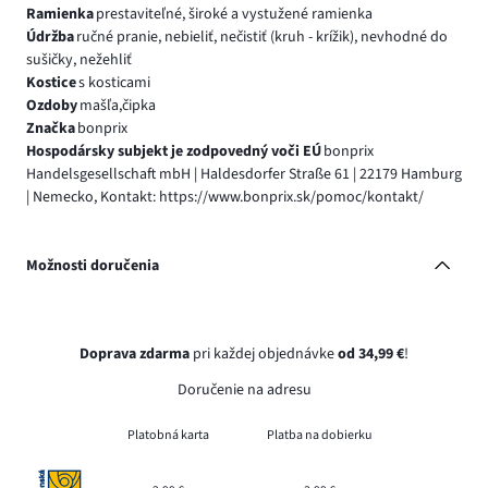
Ramienka
prestaviteľné, široké a vystužené ramienka
Údržba
ručné pranie, nebieliť, nečistiť (kruh - krížik), nevhodné do
sušičky, nežehliť
Kostice
s kosticami
Ozdoby
mašľa,čipka
Značka
bonprix
Hospodársky subjekt je zodpovedný voči EÚ
bonprix
Handelsgesellschaft mbH | Haldesdorfer Straße 61 | 22179 Hamburg
| Nemecko, Kontakt: https://www.bonprix.sk/pomoc/kontakt/
Možnosti doručenia
Doprava zdarma
pri každej objednávke
od 34,99 €
!
Doručenie na adresu
Platobná karta
Platba na dobierku