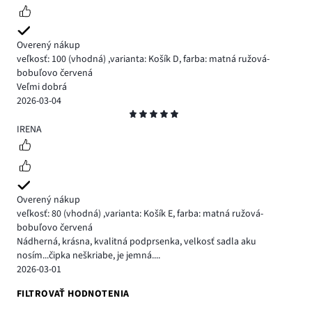
Overený nákup
veľkosť: 100
(vhodná)
,
varianta: Košík D,
farba: matná ružová-
bobuľovo červená
Veľmi dobrá
2026-03-04
Hodnotenie
5
IRENA
Overený nákup
veľkosť: 80
(vhodná)
,
varianta: Košík E,
farba: matná ružová-
bobuľovo červená
Nádherná, krásna, kvalitná podprsenka, velkosť sadla aku
nosím...čipka neškriabe, je jemná....
2026-03-01
FILTROVAŤ HODNOTENIA