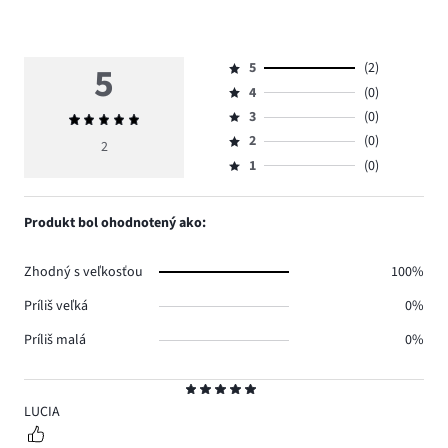
5
5
(2)
Hodnotenie
4
(0)
5,
Hodnotenie
počet
3
(0)
Priemerné
4,
Hodnotenie
hlasov
hodnotenie
počet
2
(0)
3,
2
Hodnotenie
2.
5
hlasov
počet
1
(0)
2,
Hodnotenie
0.
hlasov
počet
1,
0.
hlasov
počet
Produkt bol ohodnotený ako:
0.
hlasov
0.
Zhodný s veľkosťou
100%
Príliš veľká
0%
Príliš malá
0%
Hodnotenie
5
LUCIA