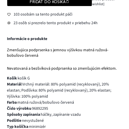
PRIDAŤ DO KOŠÍKA
wishlist]
103 osobám sa tento produkt páči
23 osôb si prezrelo tento produkt v priebehu 24h
Informácie o produkte
Zmenšujúca podprsenka s jemnou výšivkou matná ružová-
bobuľovo červená
Nevatovaná a bezšvíková podprsenka so zmenšujúcim efektom.
Košík
košík G
Materiál
Vrchný materiál: 80% polyamid (recyklovaný), 20%
elastan; Podšívka: 80% polyamid (recyklovaný), 20% elastan;
Výšivka: 100% polyamid
Farba
matná ružová/bobuľovo červená
Číslo výrobku
96892295
Spôsoby zapínania
háčiky, zapínanie vzadu
Podšitie
nevystužené
Typ košíčka
minimizér