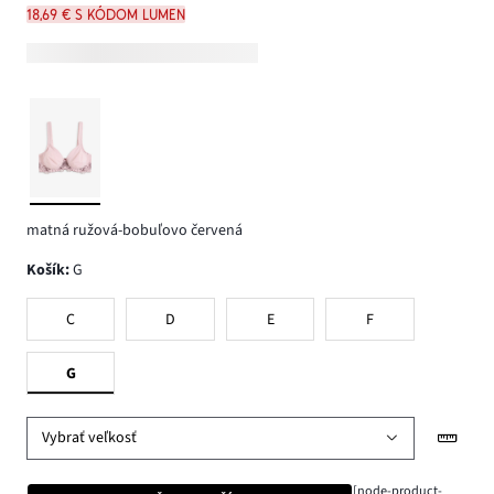
18,69 € s kódom LUMEN
matná ružová-bobuľovo červená
Košík
:
G
C
D
E
F
G
Vybrať veľkosť
[node-product-