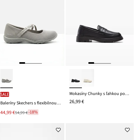
Mokasíny Chunky s ľahkou podrážkou
SALE
26,99 €
Baleríny Skechers s flexibilnou podrážkou
Nová
44,99 €
-18%
54,99 €
Zľava
cena
z
je
ceny
54,99 €