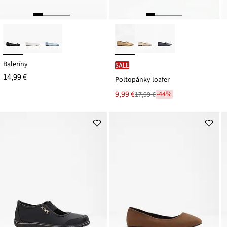
Baleríny
SALE
14,99 €
Poltopánky loafer
Nová
9,99 €
-44%
17,99 €
Zľava
cena
z
je
ceny
17,99 €