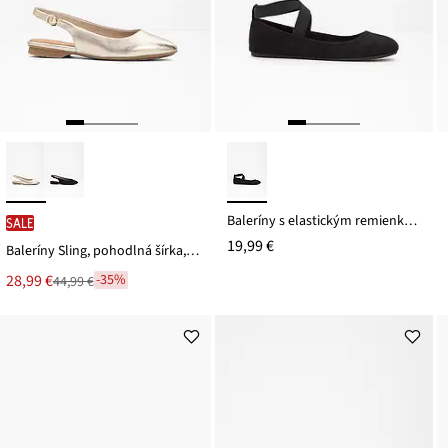
Baleríny s elastickým remienkom
SALE
19,99 €
Baleríny Sling, pohodlná šírka, Jana
Nová
28,99 €
-35%
44,99 €
Zľava
cena
z
je
ceny
44,99 €