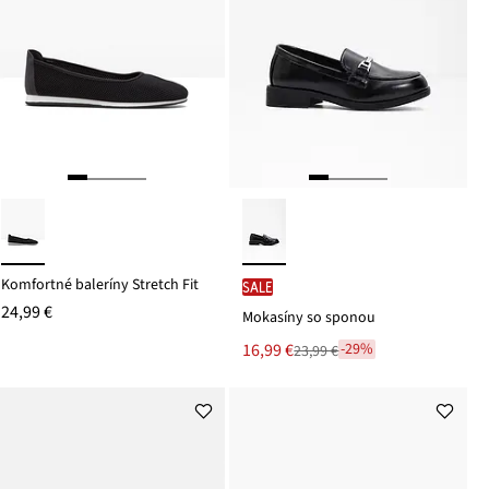
Komfortné baleríny Stretch Fit
SALE
24,99 €
Mokasíny so sponou
Nová
16,99 €
-29%
23,99 €
Zľava
cena
z
je
ceny
23,99 €