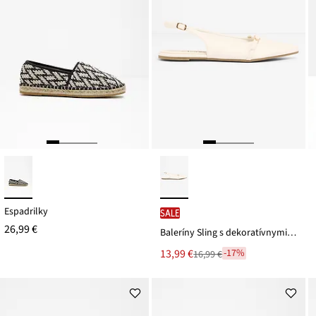
Espadrilky
SALE
26,99 €
Baleríny Sling s dekoratívnymi remienkami
Nová
13,99 €
-17%
16,99 €
Zľava
cena
z
je
ceny
16,99 €