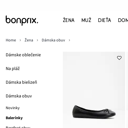
ŽENA
MUŽ
DIEŤA
DO
Home
Žena
Dámska obuv
Dámske oblečenie
Na pláž
Dámska bielizeň
Dámska obuv
Novinky
Balerínky