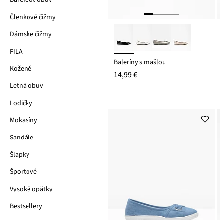
Barefoot obuv
Členkové čižmy
Dámske čižmy
FILA
Baleríny s mašľou
Kožené
14,99 €
Letná obuv
Lodičky
Mokasíny
Sandále
Šľapky
Športové
Vysoké opätky
Bestsellery