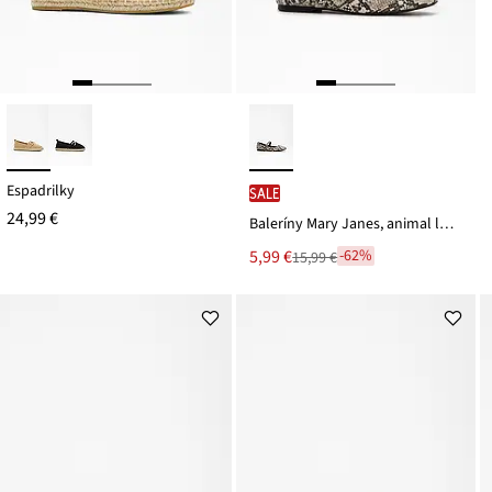
Espadrilky
SALE
24,99 €
Baleríny Mary Janes, animal look
Nová
5,99 €
-62%
15,99 €
Zľava
cena
z
je
ceny
15,99 €