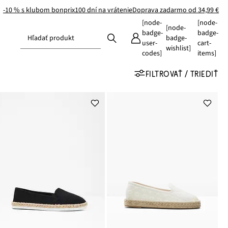
-10 % s klubom bonprix
100 dní na vrátenie
Doprava zadarmo od 34,99 €
[node-
[node-
[node-
badge-
badge-
Hľadať produkt
badge-
user-
cart-
wishlist]
codes]
items]
FILTROVAŤ / TRIEDIŤ