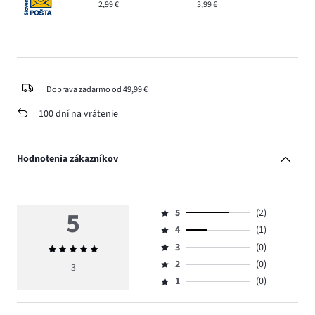
2,99 €
3,99 €
Doprava zadarmo od 49,99 €
100 dní na vrátenie
Hodnotenia zákazníkov
5
5
(2)
Hodnotenie
4
(1)
5,
Hodnotenie
počet
3
(0)
Priemerné
4,
Hodnotenie
hlasov
hodnotenie
počet
2
(0)
3,
3
Hodnotenie
2.
5
hlasov
počet
1
(0)
2,
Hodnotenie
1.
hlasov
počet
1,
0.
hlasov