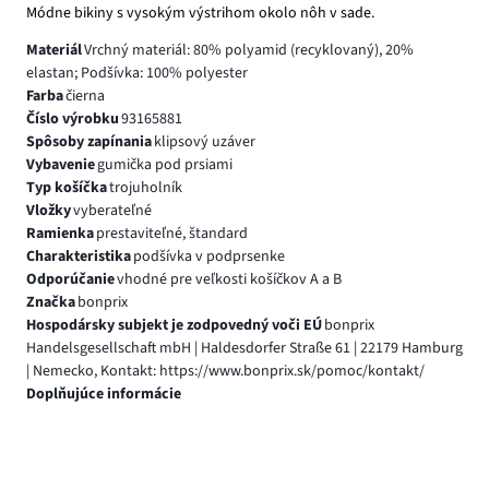
Módne bikiny s vysokým výstrihom okolo nôh v sade.
Materiál
Vrchný materiál: 80% polyamid (recyklovaný), 20%
elastan; Podšívka: 100% polyester
Farba
čierna
Číslo výrobku
93165881
Spôsoby zapínania
klipsový uzáver
Vybavenie
gumička pod prsiami
Typ košíčka
trojuholník
Vložky
vyberateľné
Ramienka
prestaviteľné, štandard
Charakteristika
podšívka v podprsenke
Odporúčanie
vhodné pre veľkosti košíčkov A a B
Značka
bonprix
Hospodársky subjekt je zodpovedný voči EÚ
bonprix
Handelsgesellschaft mbH | Haldesdorfer Straße 61 | 22179 Hamburg
| Nemecko, Kontakt: https://www.bonprix.sk/pomoc/kontakt/
Doplňujúce informácie