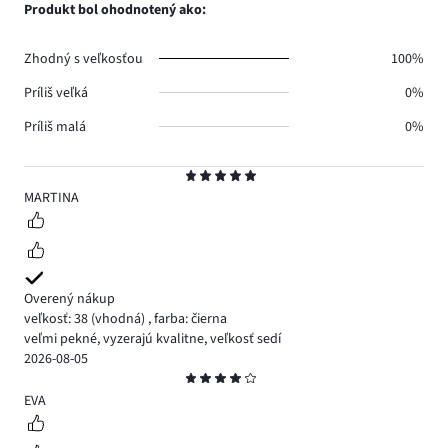
počet
Produkt bol ohodnotený ako:
0.
hlasov
0.
Zhodný s veľkosťou
100%
Príliš veľká
0%
Príliš malá
0%
Hodnotenie
5
MARTINA
Overený nákup
veľkosť: 38
(vhodná)
,
farba: čierna
veľmi pekné, vyzerajú kvalitne, veľkosť sedí
2026-08-05
Hodnotenie
4
EVA