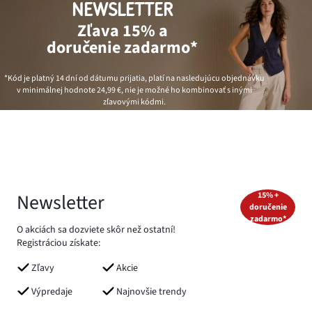
NEWSLETTER
Zľava 15% a
doručenie zadarmo*
*Kód je platný 14 dní od dátumu prijatia, platí na nasledujúcu objednávku
v minimálnej hodnote
24,99 €
, nie je možné ho kombinovať s inými
zľavovými kódmi.
Newsletter
15% +
doručenie
zadarmo*
O akciách sa dozviete skôr než ostatní!
Registráciou získate:
Zľavy
Akcie
Výpredaje
Najnovšie trendy