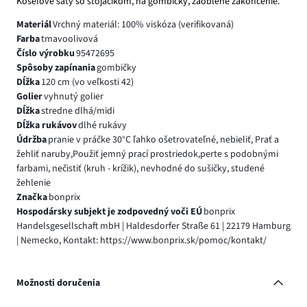
Košeľové šaty so stojačikom, na gombičky, zaoblené zakončenie.
Materiál
Vrchný materiál: 100% viskóza (verifikovaná)
Farba
tmavoolivová
Číslo výrobku
95472695
Spôsoby zapínania
gombičky
Dĺžka
120 cm (vo veľkosti 42)
Golier
vyhnutý golier
Dĺžka
stredne dlhá/midi
Dĺžka rukávov
dlhé rukávy
Údržba
pranie v práčke 30°C ľahko ošetrovateľné, nebieliť, Prať a
žehliť naruby,Použiť jemný prací prostriedok,perte s podobnými
farbami, nečistiť (kruh - krížik), nevhodné do sušičky, studené
žehlenie
Značka
bonprix
Hospodársky subjekt je zodpovedný voči EÚ
bonprix
Handelsgesellschaft mbH | Haldesdorfer Straße 61 | 22179 Hamburg
| Nemecko, Kontakt: https://www.bonprix.sk/pomoc/kontakt/
Možnosti doručenia