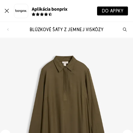
Aplikácia bonprix
DO APPKY
BLÚZKOVÉ ŠATY Z JEMNEJ VISKÓZY
Hľ
pr