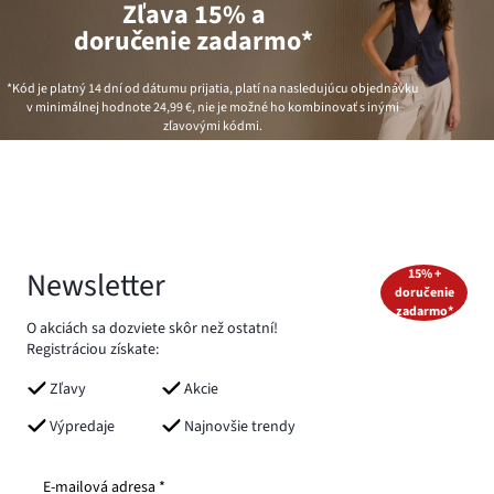
Zľava 15% a
doručenie zadarmo*
*Kód je platný 14 dní od dátumu prijatia, platí na nasledujúcu objednávku
v minimálnej hodnote
24,99 €
, nie je možné ho kombinovať s inými
zľavovými kódmi.
Newsletter
15% +
doručenie
zadarmo*
O akciách sa dozviete skôr než ostatní!
Registráciou získate:
Zľavy
Akcie
Výpredaje
Najnovšie trendy
E-mailová adresa *