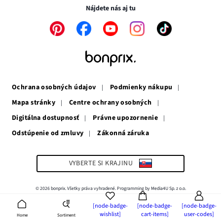
novom
okne
Nájdete nás aj tu
okne
Odkaz
Odkaz
Odkaz
Odkaz
Odkaz
sa
sa
sa
sa
sa
otvorí
otvorí
otvorí
otvorí
otvorí
v
v
v
v
v
novom
novom
novom
novom
novom
okne
okne
okne
okne
okne
Ochrana osobných údajov
Podmienky nákupu
Mapa stránky
Centre ochrany osobných
Digitálna dostupnosť
Právne upozornenie
Odstúpenie od zmluvy
Zákonná záruka
Odkaz
sa
otvorí
v
VYBERTE SI KRAJINU
novom
okne
© 2026 bonprix. Všetky práva vyhradené. Programming by Media4U Sp. z o.o.
[node-badge-
[node-badge-
[node-badge-
wishlist]
cart-items]
user-codes]
Sortiment
Home