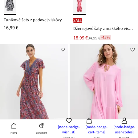
Tunikové šaty z padavej viskózy
SALE
16,99 €
Džersejové šaty z mäkkého viskózového mixu
Nová
18,99 €
-45%
34,99 €
Zľava
cena
z
je
ceny
34,99 €
[node-badge-
[node-badge-
[node-badge-
wishlist]
cart-items]
user-codes]
Sortiment
Home