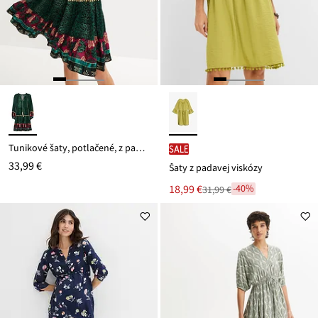
Tunikové šaty, potlačené, z padavej viskózy
SALE
33,99 €
Šaty z padavej viskózy
Nová
18,99 €
-40%
31,99 €
Zľava
cena
z
je
ceny
31,99 €