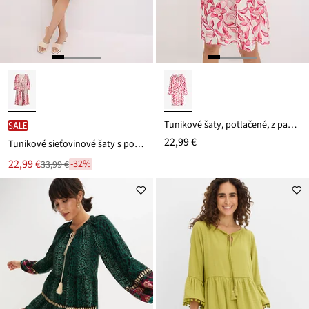
Tunikové šaty, potlačené, z padavej viskózy
SALE
22,99 €
Tunikové sieťovinové šaty s potlačou
Nová
22,99 €
-32%
33,99 €
Zľava
cena
z
je
ceny
33,99 €