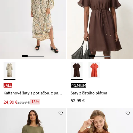
SALE
PREMIUM
Kaftanové šaty s potlačou, z padavej viskózy
Šaty z čistého plátna
52,99 €
Nová
24,99 €
-13%
28,99 €
Zľava
cena
z
je
ceny
28,99 €