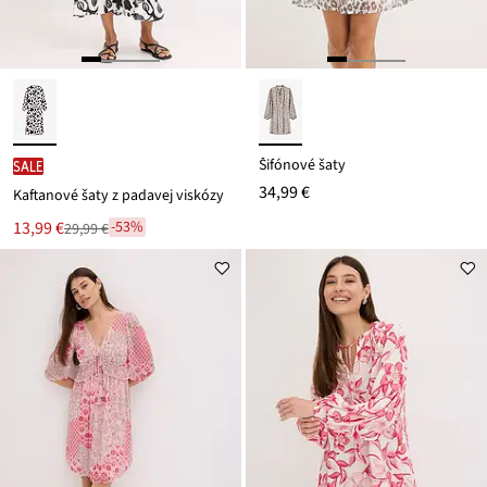
Šifónové šaty
SALE
34,99 €
Kaftanové šaty z padavej viskózy
Nová
13,99 €
-53%
29,99 €
Zľava
cena
z
je
ceny
29,99 €