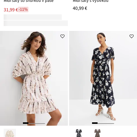
Midi šaty so šnúrkou v páse
Midi šaty s výšivkou
40,99 €
31,99 €
-11%