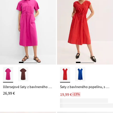
Džersejové šaty z bavlneného streču
Šaty z bavlneného popelínu, s nastaviteľnou sťahovacou šnúrkou
26,99 €
19,99 €
-13%