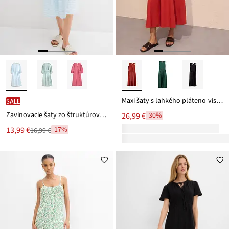
Maxi šaty s ľahkého pláteno-viskózového mixu
SALE
Zavinovacie šaty zo štruktúrovaného materiálu
26,99 €
-30%
Nová
13,99 €
-17%
16,99 €
Zľava
cena
z
je
ceny
16,99 €