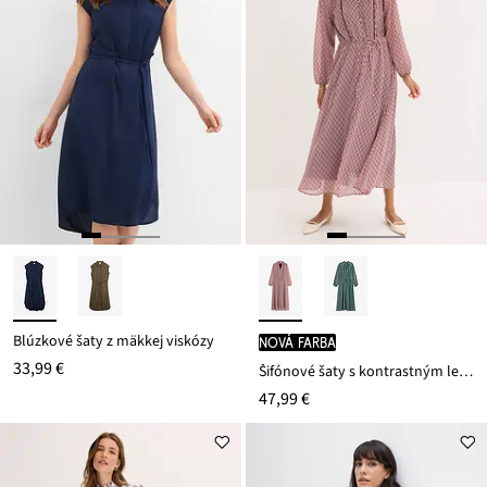
Blúzkové šaty z mäkkej viskózy
nová farba
33,99 €
Šifónové šaty s kontrastným lemovaním
47,99 €