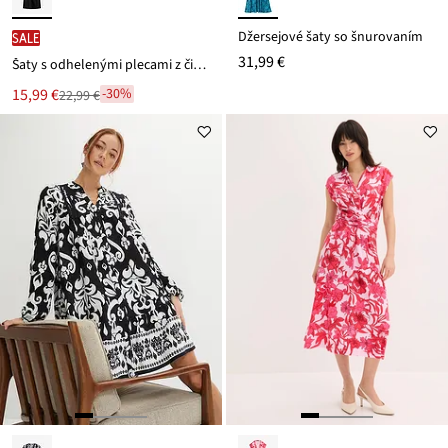
Džersejové šaty so šnurovaním
SALE
31,99 €
Šaty s odhelenými plecami z čistej bio bavlny
Nová
15,99 €
-30%
22,99 €
Zľava
cena
z
je
ceny
22,99 €