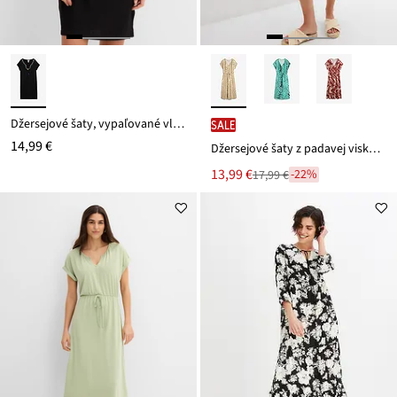
Džersejové šaty, vypaľované vlákno
SALE
14,99 €
Džersejové šaty z padavej viskózy
Nová
13,99 €
-22%
17,99 €
Zľava
cena
z
je
ceny
17,99 €