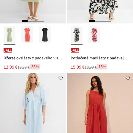
SALE
SALE
Džersejové šaty z padavého viskózového mixu
Potlačené maxi šaty z padavej viskózy
Nová
Nová
12,99 €
15,99 €
-35%
-15%
19,99 €
18,99 €
Zľava
Zľava
cena
cena
z
z
je
je
ceny
ceny
19,99 €
18,99 €