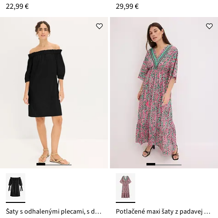
22,99 €
29,99 €
Šaty s odhalenými plecami, s dierkovanou výšivkou
Potlačené maxi šaty z padavej viskózy