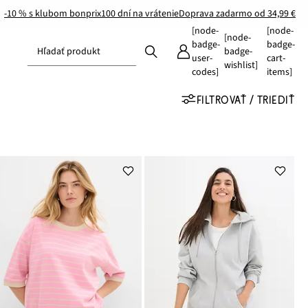
-10 % s klubom bonprix
100 dní na vrátenie
Doprava zadarmo od 34,99 €
[node-
[node-
[node-
badge-
badge-
Hľadať produkt
badge-
user-
cart-
wishlist]
codes]
items]
FILTROVAŤ / TRIEDIŤ