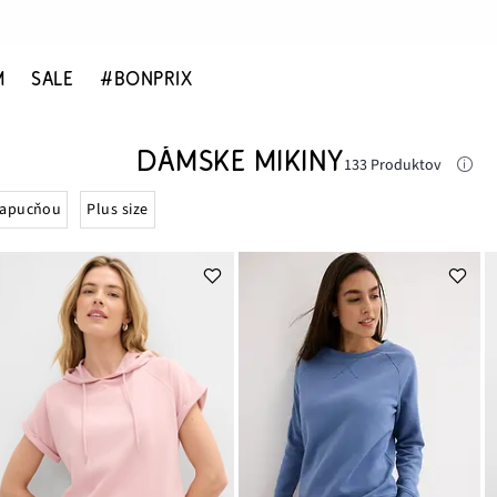
M
SALE
#BONPRIX
DÁMSKE MIKINY
133 Produktov
kapucňou
Plus size