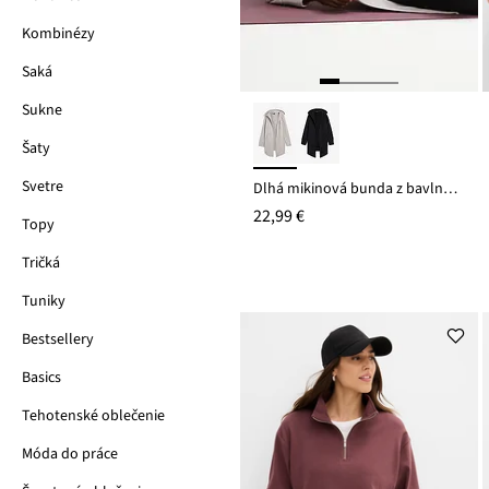
Kombinézy
Saká
Sukne
Šaty
Svetre
Dlhá mikinová bunda z bavlneného mixu
22,99 €
Topy
Tričká
Tuniky
Bestsellery
Basics
Tehotenské oblečenie
Móda do práce