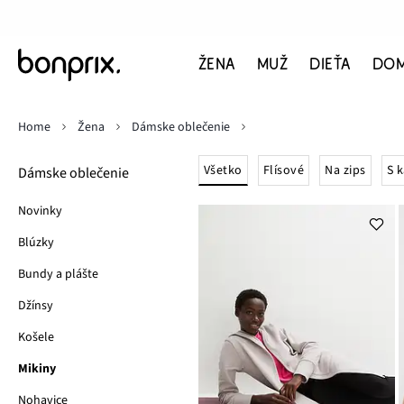
ŽENA
MUŽ
DIEŤA
DO
Home
Žena
Dámske oblečenie
Všetko
Flísové
Na zips
S 
Dámske oblečenie
Novinky
Blúzky
Bundy a plášte
Džínsy
Košele
Mikiny
Nohavice