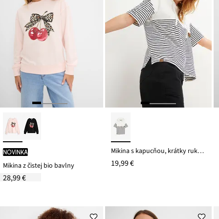
Mikina s kapucňou, krátky rukáv, z čistej bio bavlny
novinka
19,99 €
Mikina z čistej bio bavlny
28,99 €