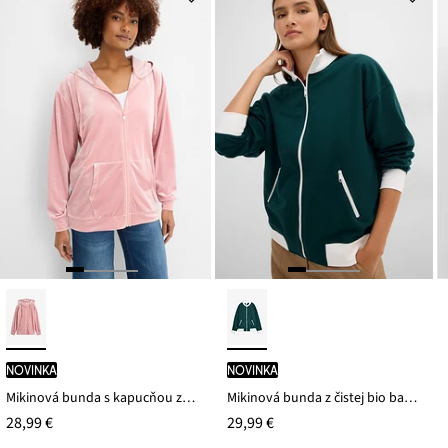
novinka
novinka
Mikinová bunda s kapucňou zo zamatu
Mikinová bunda z čistej bio bavlny
28,99 €
29,99 €