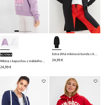
Extra dlhá mikinová bunda s bočnými rozparkami
novinka
24,99 €
Mikina s kapucňou z mäkkého bavlneného mixu
24,99 €