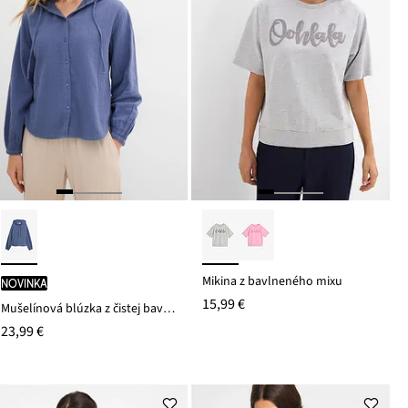
Mikina z bavlneného mixu
novinka
15,99 €
Mušelínová blúzka z čistej bavlny
23,99 €