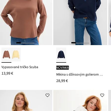
Vypasované tričko Scuba
novinka
13,99 €
Mikina s džínsovým golierom z bavlneného mixu
28,99 €