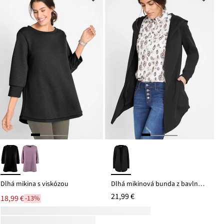
Dlhá mikina s viskózou
Dlhá mikinová bunda z bavlneného mixu
21,99 €
18,99 €
-13%