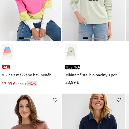
SALE
novinka
Mikina z mäkkého bavlneného mixu
Mikina z čistej bio bavlny s potlačou
23,99 €
Nová
13,99 €
-41%
23,99 €
Zľava
cena
z
je
ceny
23,99 €