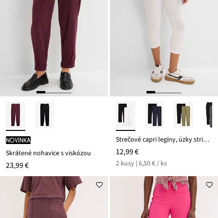
Strečové capri legíny, úzky strih (2 ks)
novinka
12,99 €
Skrátené nohavice s viskózou
2 kusy | 6,50 € / ks
23,99 €