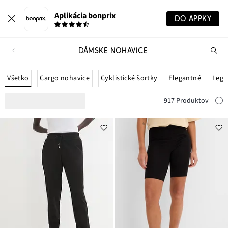
Aplikácia bonprix
DO APPKY
DÁMSKE NOHAVICE
Hľ
pr
Všetko
Cargo nohavice
Cyklistické šortky
Elegantné
Legí
917 Produktov