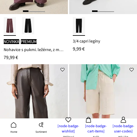
3/4 capri legíny
novinka
PREMIUM
9,99 €
Nohavice s pukmi. ležérne, z mäkkého vlneného podielu
79,99 €
[node-badge-
[node-badge-
[node-badge-
wishlist]
cart-items]
user-codes]
Sortiment
Home