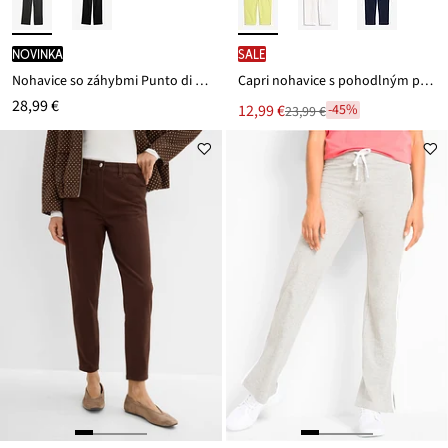
novinka
SALE
Nohavice so záhybmi Punto di Roma
Capri nohavice s pohodlným pásom
28,99 €
Nová
12,99 €
-45%
23,99 €
Zľava
cena
z
je
ceny
23,99 €