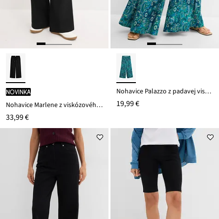
Nohavice Palazzo z padavej viskózy
novinka
19,99 €
Nohavice Marlene z viskózového mixu
33,99 €