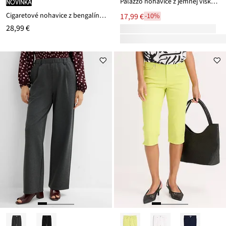
Palazzo nohavice z jemnej viskózy
novinka
Cigaretové nohavice z bengalínu, kašírujú brucho
17,99 €
-10%
28,99 €