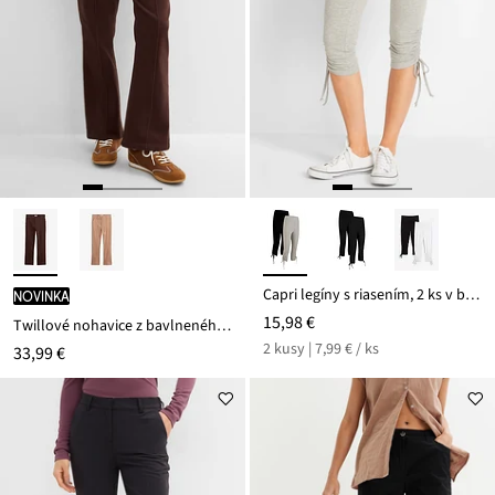
Capri legíny s riasením, 2 ks v balení
novinka
15,98 €
Twillové nohavice z bavlneného streču
2 kusy | 7,99 € / ks
33,99 €