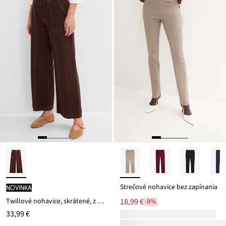
Strečové nohavice bez zapínania
novinka
Twillové nohavice, skrátené, z čistej bavlny
18,99 €
-9%
33,99 €