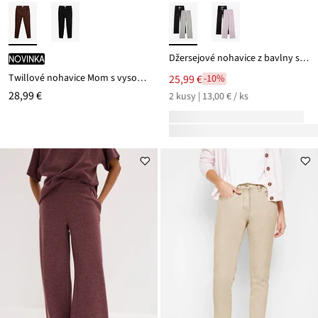
Džersejové nohavice z bavlny so strečom (2 ks)
novinka
Twillové nohavice Mom s vysokým pásom
25,99 €
-10%
28,99 €
2 kusy | 13,00 € / ks