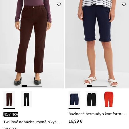
Bavlnené bermudy s komfortným pásom z bavlneného mixu
novinka
16,99 €
Twillové nohavice, rovné, s vysokým pásom