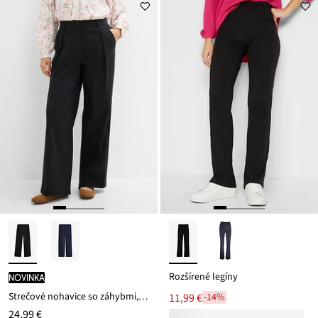
Rozšírené legíny
novinka
Strečové nohavice so záhybmi, z bengalínu
11,99 €
-14%
24,99 €