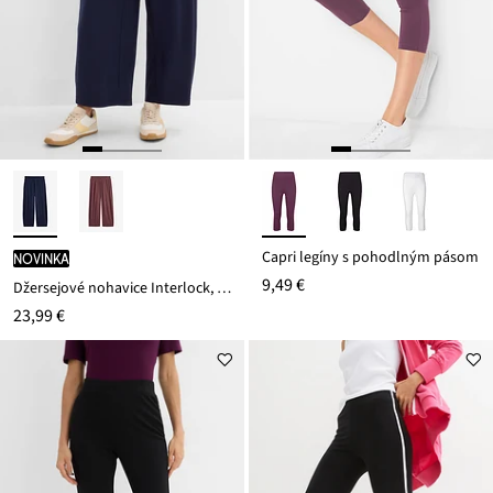
Capri legíny s pohodlným pásom
novinka
9,49 €
Džersejové nohavice Interlock, bavlna
23,99 €