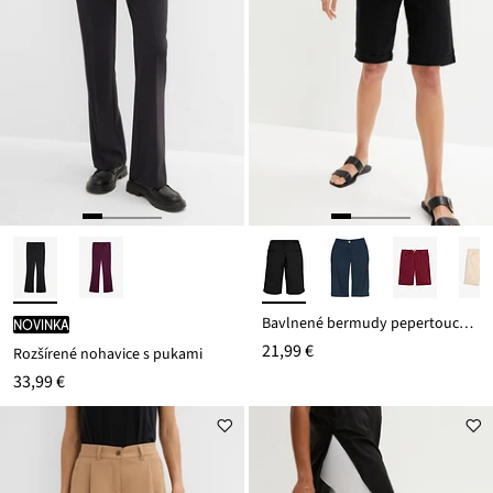
Bavlnené bermudy pepertouch z bavlneného mixu
novinka
21,99 €
Rozšírené nohavice s pukami
33,99 €