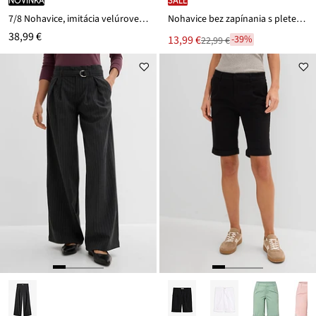
novinka
SALE
7/8 Nohavice, imitácia velúrovej kože
Nohavice bez zapínania s pleteným dierkovaným vzorom
38,99 €
Nová
13,99 €
-39%
22,99 €
Zľava
cena
z
je
ceny
22,99 €