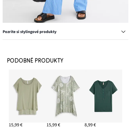
Pozrite si stylingové produkty
Dlhý pletený sveter
15,99 €
PODOBNÉ PRODUKTY
PRIDAŤ DO KOŠÍKA
Náušnice kruhy
8,99 €
PRIDAŤ DO KOŠÍKA
Šľapky
26,99 €
15,99 €
15,99 €
8,99 €
PRIDAŤ DO KOŠÍKA