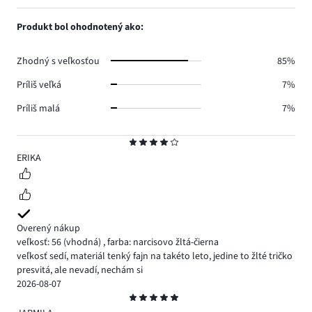
hlasov
počet
1,
5.
hlasov
počet
Produkt bol ohodnotený ako:
1.
hlasov
0.
Zhodný s veľkosťou
85%
Príliš veľká
7%
Príliš malá
7%
Hodnotenie
4
ERIKA
Overený nákup
veľkosť: 56
(vhodná)
,
farba: narcisovo žltá-čierna
veľkosť sedí, materiál tenký fajn na takéto leto, jedine to žlté tričko
presvitá, ale nevadí, nechám si
2026-08-07
Hodnotenie
5