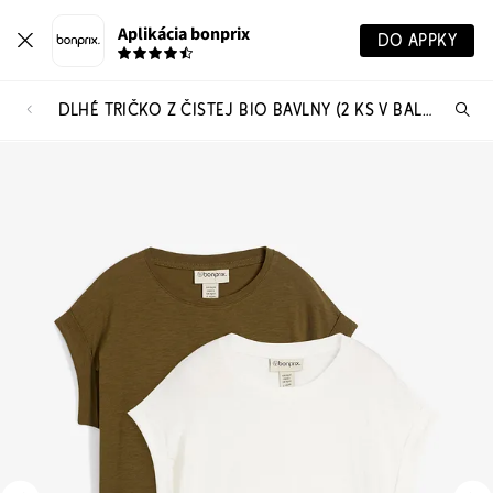
Aplikácia bonprix
DO APPKY
DLHÉ TRIČKO Z ČISTEJ BIO BAVLNY (2 KS V BALENÍ)
Hľ
pr