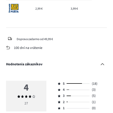
2,99 €
3,99 €
Doprava zadarmo od 49,99 €
100 dní na vrátenie
Hodnotenia zákazníkov
4
5
(18)
Hodnotenie
4
(3)
5,
Hodnotenie
počet
3
(5)
Priemerné
4,
Hodnotenie
hlasov
hodnotenie
počet
2
(1)
3,
27
Hodnotenie
18.
4
hlasov
počet
1
(0)
2,
Hodnotenie
3.