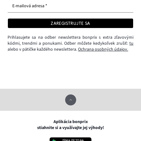
E-mailová adresa *
ZAREGISTRUJTE SA
Prihlasujete sa na odber newslettera bonprix s extra zľavovými
kódmi, trendmi a ponukami. Odber môžete kedykoľvek zrušiť:
tu
alebo v pätičke každého newslettera.
Ochrana osobných údajov.
Aplikácia bonprix
stiahnite si a využívajte jej výhody!