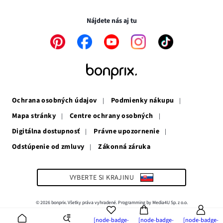
Transakcie a platby sú bezpečné so SSL spojením.
okne
v
novom
novom
okne
Nájdete nás aj tu
okne
Odkaz
Odkaz
Odkaz
Odkaz
Odkaz
sa
sa
sa
sa
sa
otvorí
otvorí
otvorí
otvorí
otvorí
v
v
v
v
v
novom
novom
novom
novom
novom
okne
okne
okne
okne
okne
Ochrana osobných údajov
Podmienky nákupu
Mapa stránky
Centre ochrany osobných
Digitálna dostupnosť
Právne upozornenie
Odstúpenie od zmluvy
Zákonná záruka
Odkaz
sa
otvorí
v
VYBERTE SI KRAJINU
novom
okne
© 2026 bonprix. Všetky práva vyhradené. Programming by Media4U Sp. z o.o.
[node-badge-
[node-badge-
[node-badge-