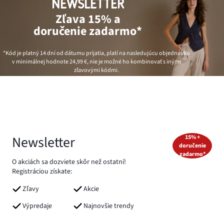
NEWSLETTER
Zľava 15% a
doručenie zadarmo*
*Kód je platný 14 dní od dátumu prijatia, platí na nasledujúcu objednávku
v minimálnej hodnote
24,99 €
, nie je možné ho kombinovať s inými
zľavovými kódmi.
Newsletter
15% +
doručenie
zadarmo*
O akciách sa dozviete skôr než ostatní!
Registráciou získate:
Zľavy
Akcie
Výpredaje
Najnovšie trendy