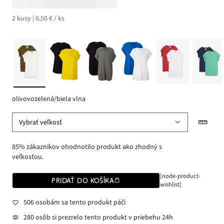
2 kusy | 6,50 € / ks
olivovozelená/biela vlna
Vybrať veľkosť
85% zákazníkov ohodnotilo produkt ako zhodný s
veľkosťou.
[node-product-
PRIDAŤ DO KOŠÍKA
wishlist]
506 osobám sa tento produkt páči
280 osôb si prezrelo tento produkt v priebehu 24h