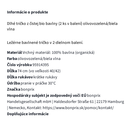
Informácie o produkte
Dlhé tričko z čistej bio bavlny (2 ks v balení) olivovozelená/biela
vlna
Ležérne bavlnené tričko v 2-dielnom balení.
Materiál
Vrchný materiál: 100% bavlna (organická)
Farba
olivovozelená/biela vlna
Číslo výrobku
95914395
Dĺžka
74 cm (vo veľkosti 40/42)
Dĺžka rukávov
krátke rukávy
Údržba
pranie v práčke 30°C
Značka
bonprix
Hospodársky subjekt je zodpovedný voči EÚ
bonprix
Handelsgesellschaft mbH | Haldesdorfer Straße 61 | 22179 Hamburg
| Nemecko, Kontakt: https://www.bonprix.sk/pomoc/kontakt/
Doplňujúce informácie