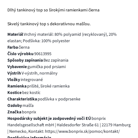
Dlhý tankinový top so širokými ramienkami čierna
Skvelý tankinový top s dekoratívnou mašľou.
Materiál
Vrchný materiál: 80% polyamid (recyklovaný), 20%
elastan; Podšívka: 100% polyester
Farba
čierna
Číslo výrobku
90613995
Spôsoby zapínania
Bez zapínania
Vybavenie
gumička pod prsiami
Výstrih
V-výstrih, normálny
Vložky
integrované
Ramienka
prišité, široké ramienka
Kostice
bez kostíc
Charakteristika
podšívka v podprsenke
Ozdoby
mašľa
Značka
bonprix
Hospodársky subjekt je zodpovedný voči EÚ
bonprix
Handelsgesellschaft mbH | Haldesdorfer Straße 61 | 22179 Hamburg
| Nemecko, Kontakt: https://www.bonprix.sk/pomoc/kontakt/
Doplňujúce informácie