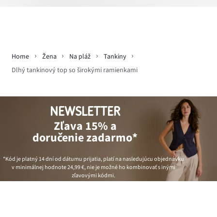
Home
Žena
Na pláž
Tankiny
Dlhý tankinový top so širokými ramienkami
NEWSLETTER
Zľava 15% a
doručenie zadarmo*
*Kód je platný 14 dní od dátumu prijatia, platí na nasledujúcu objednávku
v minimálnej hodnote
24,99 €
, nie je možné ho kombinovať s inými
zľavovými kódmi.