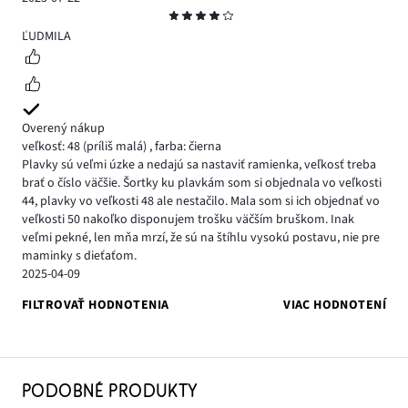
Hodnotenie
4
ĽUDMILA
Overený nákup
veľkosť: 48
(príliš malá)
,
farba: čierna
Plavky sú veľmi úzke a nedajú sa nastaviť ramienka, veľkosť treba
brať o číslo väčšie. Šortky ku plavkám som si objednala vo veľkosti
44, plavky vo veľkosti 48 ale nestačilo. Mala som si ich objednať vo
veľkosti 50 nakoľko disponujem trošku väčším bruškom. Inak
veľmi pekné, len mňa mrzí, že sú na štíhlu vysokú postavu, nie pre
maminky s dieťaťom.
2025-04-09
FILTROVAŤ HODNOTENIA
VIAC HODNOTENÍ
PODOBNÉ PRODUKTY