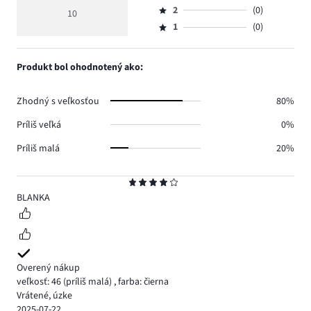
hlasov
hodnotenie
počet
2
(0)
3,
10
Hodnotenie
5.
4,4
hlasov
počet
1
(0)
2,
Hodnotenie
4.
hlasov
počet
1,
1.
hlasov
počet
Produkt bol ohodnotený ako:
0.
hlasov
0.
Zhodný s veľkosťou
80%
Príliš veľká
0%
Príliš malá
20%
Hodnotenie
4
BLANKA
Overený nákup
veľkosť: 46
(príliš malá)
,
farba: čierna
Vrátené, úzke
2025-07-22