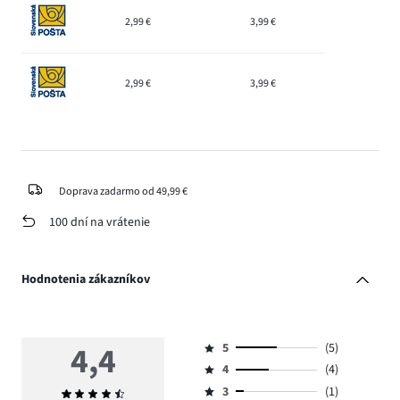
2,99 €
3,99 €
2,99 €
3,99 €
Doprava zadarmo od 49,99 €
100 dní na vrátenie
Hodnotenia zákazníkov
4,4
5
(5)
Hodnotenie
4
(4)
5,
Hodnotenie
počet
3
(1)
Priemerné
4,
Hodnotenie