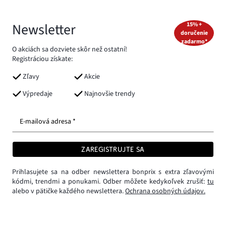
Newsletter
15% +
doručenie
zadarmo*
O akciách sa dozviete skôr než ostatní!
Registráciou získate:
Zľavy
Akcie
Výpredaje
Najnovšie trendy
E-mailová adresa *
ZAREGISTRUJTE SA
Prihlasujete sa na odber newslettera bonprix s extra zľavovými
kódmi, trendmi a ponukami. Odber môžete kedykoľvek zrušiť:
tu
alebo v pätičke každého newslettera.
Ochrana osobných údajov.