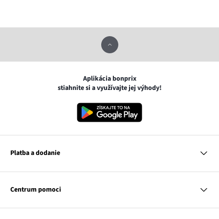
Aplikácia bonprix
stiahnite si a využívajte jej výhody!
Platba a dodanie
MasterCard
VISA
Centrum pomoci
Google pay
Apple pay
Otázky a odpovede