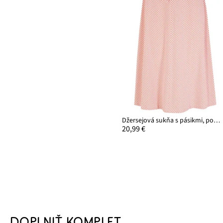
Džersejová sukňa s pásikmi, pod kolená
20,99 €
DOPLNIŤ KOMPLET