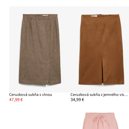
Ceruzková sukňa s vlnou
Ceruzková sukňa z jemného viskózového mixu
47,99 €
34,99 €