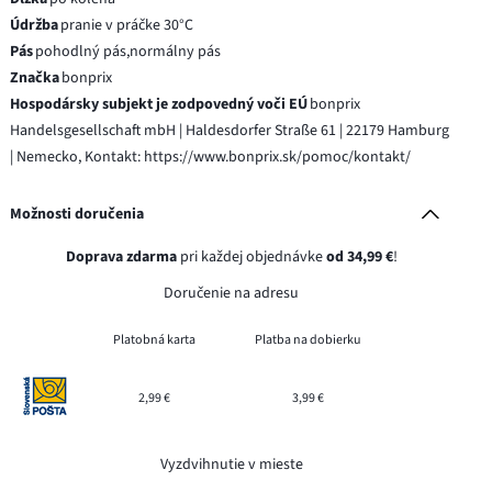
Údržba
pranie v práčke 30°C
Pás
pohodlný pás,normálny pás
Značka
bonprix
Hospodársky subjekt je zodpovedný voči EÚ
bonprix
Handelsgesellschaft mbH | Haldesdorfer Straße 61 | 22179 Hamburg
| Nemecko, Kontakt: https://www.bonprix.sk/pomoc/kontakt/
Možnosti doručenia
Doprava zdarma
pri každej objednávke
od 34,99 €
!
Doručenie na adresu
Platobná karta
Platba na dobierku
2,99 €
3,99 €
Vyzdvihnutie v mieste