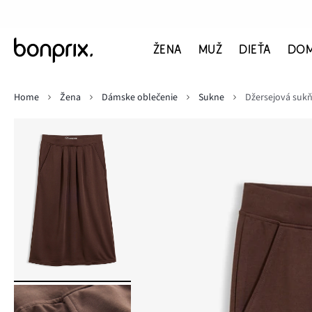
ŽENA
MUŽ
DIEŤA
DO
Home
Žena
Dámske oblečenie
Sukne
Džersejová sukň