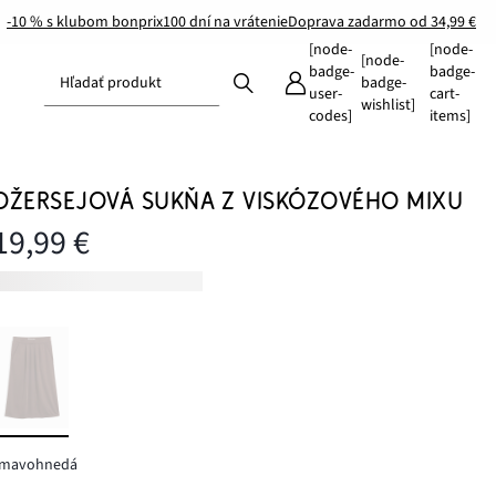
-10 % s klubom bonprix
100 dní na vrátenie
Doprava zadarmo od 34,99 €
[node-
[node-
[node-
badge-
badge-
Hľadať produkt
badge-
user-
cart-
wishlist]
codes]
items]
DŽERSEJOVÁ SUKŇA Z VISKÓZOVÉHO MIXU
19,99 €
tmavohnedá