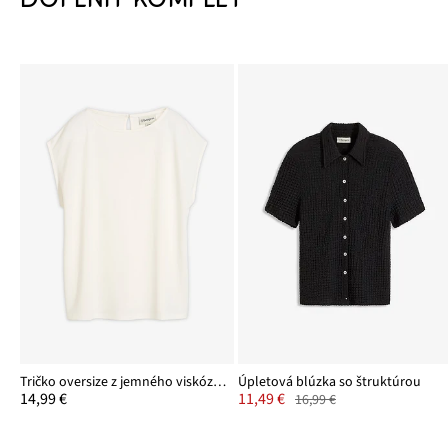
Tričko oversize z jemného viskózového mixu
Úpletová blúzka so štruktúrou
14,99 €
11,49 €
16,99 €