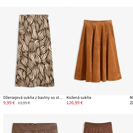
Džersejová sukňa z bavlny so strečom
Kožená sukňa
9,99 €
126,99 €
2
13,99 €