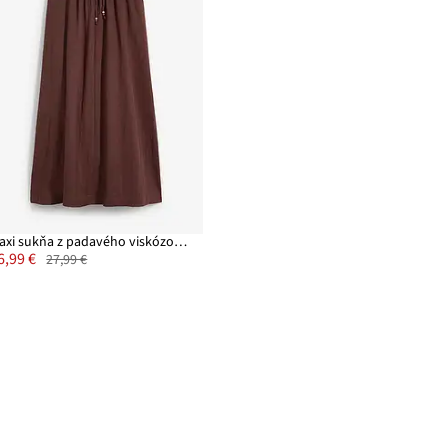
Maxi sukňa z padavého viskózového mixu
6,99 €
27,99 €