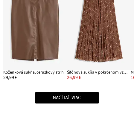
Koženková sukňa, ceruzkový strih
Šifónová sukňa v pokrčenom vzhľade
29,99 €
26,99 €
1
NAČÍTAŤ VIAC