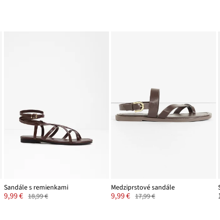
Sandále s remienkami
Medziprstové sandále
9,99 €
9,99 €
18,99 €
17,99 €