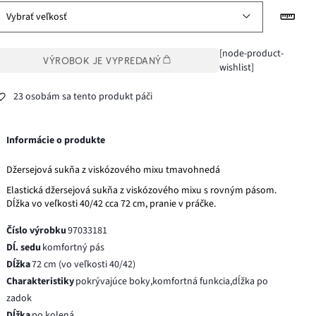
Vybrať veľkosť
[node-product-
VÝROBOK JE VYPREDANÝ
wishlist]
23 osobám sa tento produkt páči
Informácie o produkte
Džersejová sukňa z viskózového mixu tmavohnedá
Elastická džersejová sukňa z viskózového mixu s rovným pásom.
Dĺžka vo veľkosti 40/42 cca 72 cm, pranie v práčke.
Číslo výrobku
97033181
Dĺ. sedu
komfortný pás
Dĺžka
72 cm (vo veľkosti 40/42)
Charakteristiky
pokrývajúce boky,komfortná funkcia,dĺžka po
zadok
Dĺžka
po kolená