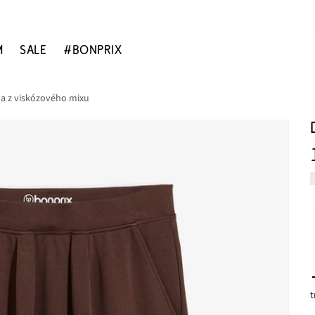
M
SALE
#BONPRIX
a z viskózového mixu